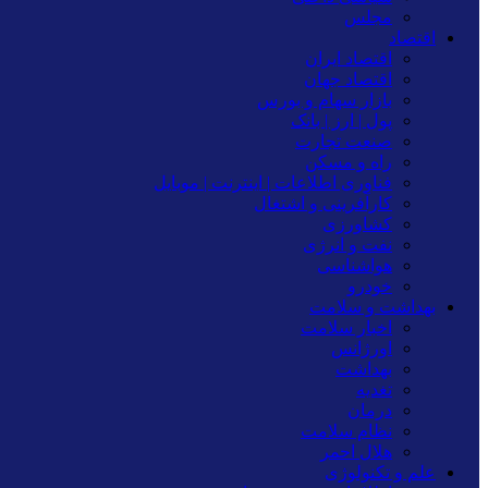
مجلس
اقتصاد
اقتصاد ایران
اقتصاد جهان
بازار سهام و بورس
پول | ارز | بانک
صنعت تجارت
راه و مسکن
فناوری اطلاعات | اینترنت | موبایل
کارآفرینی و اشتغال
کشاورزی
نفت و انرژی
هواشناسی
خودرو
بهداشت و سلامت
اخبار سلامت
اورژانس
بهداشت
تغدیه
درمان
نظام سلامت
هلال احمر
علم و تکنولوژی