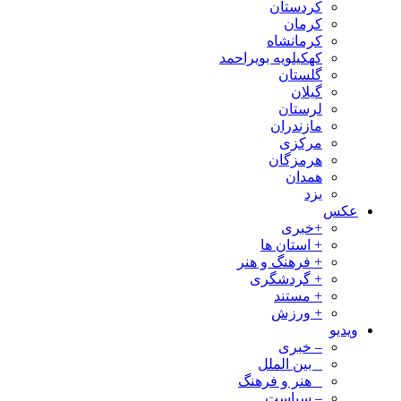
کردستان
کرمان
کرمانشاه
کهکیلویه بویراحمد
گلستان
گیلان
لرستان
مازندران
مرکزی
هرمزگان
همدان
یزد
عکس
+خبری
+ استان ها
+ فرهنگ و هنر
+ گردشگری
+ مستند
+ ورزش
ویدیو
– خبری
_ بین الملل
_ هنر و فرهنگ
– سیاست