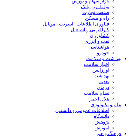
بازار سهام و بورس
پول | ارز | بانک
صنعت تجارت
راه و مسکن
فناوری اطلاعات | اینترنت | موبایل
کارآفرینی و اشتغال
کشاورزی
نفت و انرژی
هواشناسی
خودرو
بهداشت و سلامت
اخبار سلامت
اورژانس
بهداشت
تغدیه
درمان
نظام سلامت
هلال احمر
علم و تکنولوژی
اطلاعات عمومی و دانستنی
دانشگاه
پژوهش
آموزش
فرهنگ و هنر