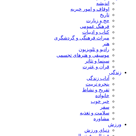
اندیشه
اوقاف و امور خیریه
تاریخ
حج و زیارت
فرهنگ عمومی
کتاب و ادبیات
میراث فرهنگی و گردشگری
هنر
رادیو و تلویزیون
موسیقی و هنرهای تجسمی
سینما و تئاتر
قرآن و عترت
زندگی
آداب زندگی
پنجره تربیت
تفریح و نشاط
خانواده
خبر خوب
سفر
سلامت و تغذیه
مشاوره
ورزش
دنیای ورزش
فوتبال و فوتسال