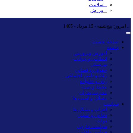
– سلامت
– ورزش
...
امروز: پنج‌شنبه - 15 مرداد - 1405
صفحه نخست
جامعه
آموزش وپرورش
انتظامی و حوادث
بهزیستی
حقوقی و قضائی
رفاه و تأمین اجتماعی
زنان و خانواده
محیط زیست
مدیریت بحران
مسائل و آسیب ها
سیاست
احزاب و تشکل ها
دفاعی و امنیتی
دولت
سیاست خارجی
سیاسی داخلی