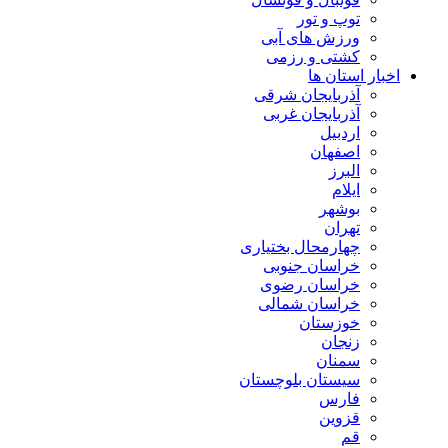
توپ و تور
ورزش های آبی
کشتی و رزمی
اخبار استان ها
آذربایجان شرقی
آذربایجان غربی
اردبیل
اصفهان
البرز
ایلام
بوشهر
تهران
چهارمحال بختیاری
خراسان جنوبی
خراسان رضوی
خراسان شمالی
خوزستان
زنجان
سمنان
سیستان بلوچستان
فارس
قزوین
قم