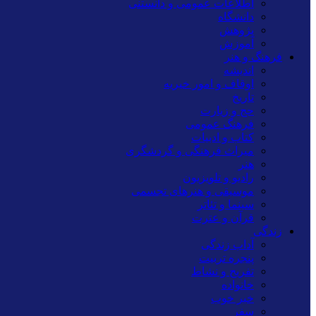
اطلاعات عمومی و دانستنی
دانشگاه
پژوهش
آموزش
فرهنگ و هنر
اندیشه
اوقاف و امور خیریه
تاریخ
حج و زیارت
فرهنگ عمومی
کتاب و ادبیات
میراث فرهنگی و گردشگری
هنر
رادیو و تلویزیون
موسیقی و هنرهای تجسمی
سینما و تئاتر
قرآن و عترت
زندگی
آداب زندگی
پنجره تربیت
تفریح و نشاط
خانواده
خبر خوب
سفر