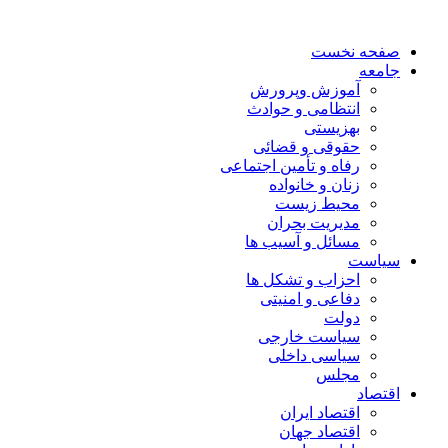
صفحه نخست
جامعه
آموزش وپرورش
انتظامی و حوادث
بهزیستی
حقوقی و قضائی
رفاه و تأمین اجتماعی
زنان و خانواده
محیط زیست
مدیریت بحران
مسائل و آسیب ها
سیاست
احزاب و تشکل ها
دفاعی و امنیتی
دولت
سیاست خارجی
سیاسی داخلی
مجلس
اقتصاد
اقتصاد ایران
اقتصاد جهان