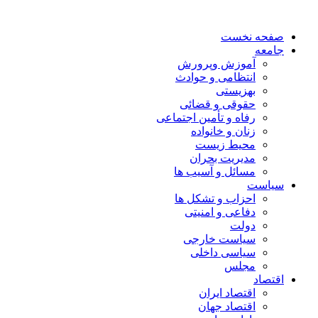
صفحه نخست
جامعه
آموزش وپرورش
انتظامی و حوادث
بهزیستی
حقوقی و قضائی
رفاه و تأمین اجتماعی
زنان و خانواده
محیط زیست
مدیریت بحران
مسائل و آسیب ها
سیاست
احزاب و تشکل ها
دفاعی و امنیتی
دولت
سیاست خارجی
سیاسی داخلی
مجلس
اقتصاد
اقتصاد ایران
اقتصاد جهان