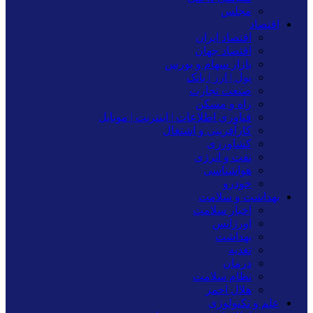
مجلس
اقتصاد
اقتصاد ایران
اقتصاد جهان
بازار سهام و بورس
پول | ارز | بانک
صنعت تجارت
راه و مسکن
فناوری اطلاعات | اینترنت | موبایل
کارآفرینی و اشتغال
کشاورزی
نفت و انرژی
هواشناسی
خودرو
بهداشت و سلامت
اخبار سلامت
اورژانس
بهداشت
تغدیه
درمان
نظام سلامت
هلال احمر
علم و تکنولوژی