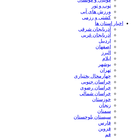
توپ و تور
ورزش های آبی
کشتی و رزمی
اخبار استان ها
آذربایجان شرقی
آذربایجان غربی
اردبیل
اصفهان
البرز
ایلام
بوشهر
تهران
چهارمحال بختیاری
خراسان جنوبی
خراسان رضوی
خراسان شمالی
خوزستان
زنجان
سمنان
سیستان بلوچستان
فارس
قزوین
قم