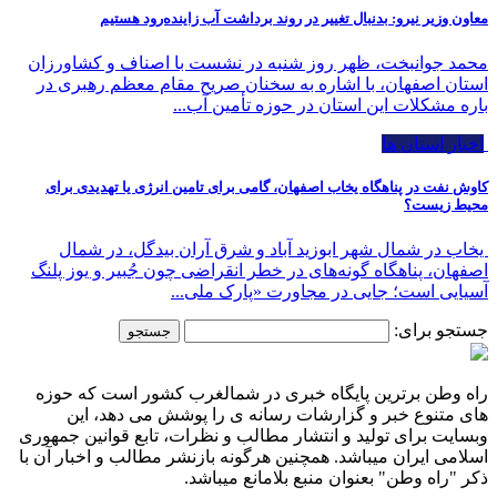
معاون وزیر نیرو: بدنبال تغییر در روند برداشت آب زاینده‌رود هستیم
محمد جوانبخت، ظهر روز شنبه در نشست با اصناف و کشاورزان
استان اصفهان، با اشاره به سخنان صریح مقام معظم رهبری در
باره مشکلات این استان در حوزه تأمین آب...
اخبار استان ها
کاوش نفت در پناهگاه یخاب اصفهان، گامی برای تامین انرژی یا تهدیدی برای
محیط زیست؟
یخاب در شمال شهر ابوزید آباد و شرق آران بیدگل، در شمال
اصفهان، پناهگاه گونه‌های در خطر انقراضی چون جُبیر و یوز پلنگ
آسیایی است؛ جایی در مجاورت «پارک ملی...
جستجو برای:
راه وطن برترین پایگاه خبری در شمالغرب کشور است که حوزه
های متنوع خبر و گزارشات رسانه ی را پوشش می دهد، این
وبسایت برای تولید و انتشار مطالب و نظرات، تابع قوانین جمهوری
اسلامی ایران میباشد. همچنین هرگونه بازنشر مطالب و اخبار آن با
ذکر "راه وطن" بعنوان منبع بلامانع میباشد.