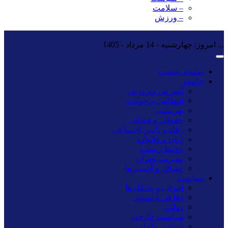
– سلامت
– ورزش
...
امروز: چهارشنبه - 14 مرداد - 1405
صفحه نخست
جامعه
آموزش وپرورش
انتظامی و حوادث
بهزیستی
حقوقی و قضائی
رفاه و تأمین اجتماعی
زنان و خانواده
محیط زیست
مدیریت بحران
مسائل و آسیب ها
سیاست
احزاب و تشکل ها
دفاعی و امنیتی
دولت
سیاست خارجی
سیاسی داخلی