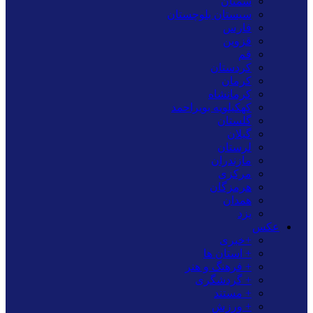
سمنان
سیستان بلوچستان
فارس
قزوین
قم
کردستان
کرمان
کرمانشاه
کهکیلویه بویراحمد
گلستان
گیلان
لرستان
مازندران
مرکزی
هرمزگان
همدان
یزد
عکس
+خبری
+ استان ها
+ فرهنگ و هنر
+ گردشگری
+ مستند
+ ورزش