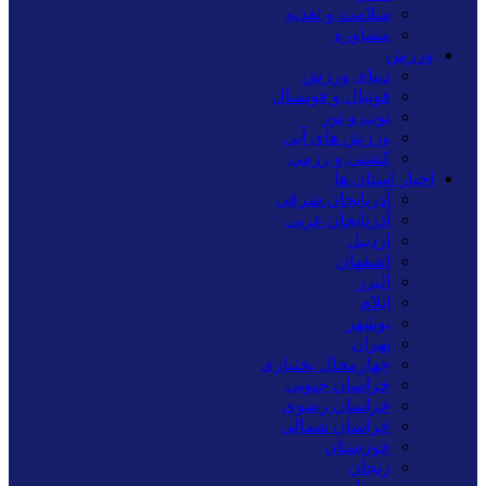
سلامت و تغذیه
مشاوره
ورزش
دنیای ورزش
فوتبال و فوتسال
توپ و تور
ورزش های آبی
کشتی و رزمی
اخبار استان ها
آذربایجان شرقی
آذربایجان غربی
اردبیل
اصفهان
البرز
ایلام
بوشهر
تهران
چهارمحال بختیاری
خراسان جنوبی
خراسان رضوی
خراسان شمالی
خوزستان
زنجان