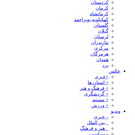
کردستان
کرمان
کرمانشاه
کهکیلویه بویراحمد
گلستان
گیلان
لرستان
مازندران
مرکزی
هرمزگان
همدان
یزد
عکس
+خبری
+ استان ها
+ فرهنگ و هنر
+ گردشگری
+ مستند
+ ورزش
ویدیو
– خبری
_ بین الملل
_ هنر و فرهنگ
– سیاست