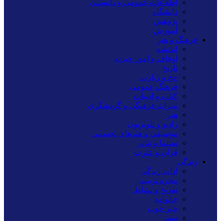
اطلاعات عمومی و دانستنی
دانشگاه
پژوهش
آموزش
فرهنگ و هنر
اندیشه
اوقاف و امور خیریه
تاریخ
حج و زیارت
فرهنگ عمومی
کتاب و ادبیات
میراث فرهنگی و گردشگری
هنر
رادیو و تلویزیون
موسیقی و هنرهای تجسمی
سینما و تئاتر
قرآن و عترت
زندگی
آداب زندگی
پنجره تربیت
تفریح و نشاط
خانواده
خبر خوب
سفر