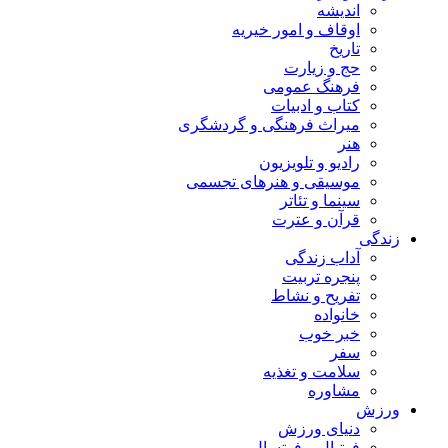
اندیشه
اوقاف و امور خیریه
تاریخ
حج و زیارت
فرهنگ عمومی
کتاب و ادبیات
میراث فرهنگی و گردشگری
هنر
رادیو و تلویزیون
موسیقی و هنرهای تجسمی
سینما و تئاتر
قرآن و عترت
زندگی
آداب زندگی
پنجره تربیت
تفریح و نشاط
خانواده
خبر خوب
سفر
سلامت و تغذیه
مشاوره
ورزش
دنیای ورزش
فوتبال و فوتسال