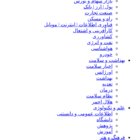
بازار سهام و بورس
پول | ارز | بانک
صنعت تجارت
راه و مسکن
فناوری اطلاعات | اینترنت | موبایل
کارآفرینی و اشتغال
کشاورزی
نفت و انرژی
هواشناسی
خودرو
بهداشت و سلامت
اخبار سلامت
اورژانس
بهداشت
تغدیه
درمان
نظام سلامت
هلال احمر
علم و تکنولوژی
اطلاعات عمومی و دانستنی
دانشگاه
پژوهش
آموزش
فرهنگ و هنر