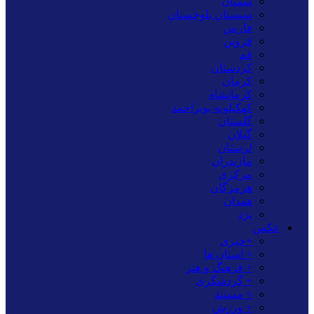
سمنان
سیستان بلوچستان
فارس
قزوین
قم
کردستان
کرمان
کرمانشاه
کهکیلویه بویراحمد
گلستان
گیلان
لرستان
مازندران
مرکزی
هرمزگان
همدان
یزد
عکس
+خبری
+ استان ها
+ فرهنگ و هنر
+ گردشگری
+ مستند
+ ورزش