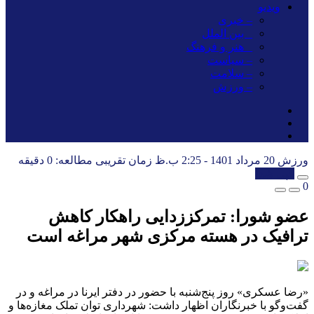
ویدیو
– خبری
_ بین الملل
_ هنر و فرهنگ
– سیاست
– سلامت
– ورزش
ورزش
20 مرداد 1401 - 2:25 ب.ظ
زمان تقریبی مطالعه: 0 دقیقه
کپی شد!
0
عضو شورا: تمرکززدایی راهکار کاهش
ترافیک در هسته مرکزی شهر مراغه است
«رضا عسکری» روز پنج‌شنبه با حضور در دفتر ایرنا در مراغه و در
گفت‌وگو با خبرنگاران اظهار داشت: شهرداری توان تملک مغازه‌ها و