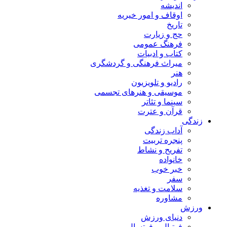
اندیشه
اوقاف و امور خیریه
تاریخ
حج و زیارت
فرهنگ عمومی
کتاب و ادبیات
میراث فرهنگی و گردشگری
هنر
رادیو و تلویزیون
موسیقی و هنرهای تجسمی
سینما و تئاتر
قرآن و عترت
زندگی
آداب زندگی
پنجره تربیت
تفریح و نشاط
خانواده
خبر خوب
سفر
سلامت و تغذیه
مشاوره
ورزش
دنیای ورزش
فوتبال و فوتسال