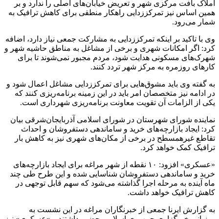
املاک بافت مرکزی شهر و تعریض خیابان‌های اصلی را ندارد و بر
همین اساس نیز تمرکززدایی راهکار منطقی برای کاهش ترافیک به
شمار می‌رود.
وی با تاکید بر اینکه تمرکززدایی به مشارکت جمعی نیاز دارد، اضافه
کرد: اگر امکانات شهری و برخی از مشاغل به مناطق حاشیه شهر و
شهرک‌های مسکونی هدایت شود، مردم مجبور نمی‌شوند تا برای
کارهای روزمره به مرکز شهر تردد کنند.
به گفته وی باید مشوق‌هایی برای تمرکززدایی مشاغل اعمال شود و
در ادامه نیز متخصصان امر باید در این زمینه برنامه‌ریزی کنند که
یکی از الزامات آن تقویت معاونت برنامه‌ریزی شهرداری است.
نماینده شورای شهرستان در شورای اسلامی آذربایجان‌شرقی بیان
کرد: ایجاد بازارچه‌های خرید و ساماندهی دستفروشان و احداث
تقاطع غیرهمسطح در برخی از مکان‌های شهری نیز به کاهش بار
ترافیک کمک خواهد کرد.
«عسکری» افزود: ۱۰ نقطه از شهر مراغه برای ایجاد بازارچه‌های
خرید و ساماندهی دستفروشان شناسایی شده و این طرح طی چند
ماه آینده به مرحله اجرا گذاشته می‌شود که سهم قابل توجهی در
کاهش ترافیک خواهد داشت.
به گزارش ایرنا جمعی از خبرنگاران مراغه در این نشست به
میزبانی خبرگزاری جمهوری اسلامی حضور داشتند و «عسکری» نیز