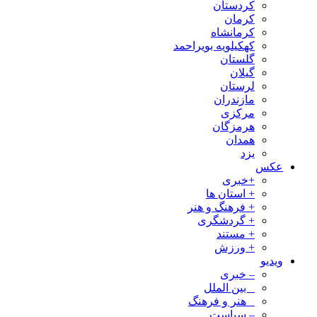
کردستان
کرمان
کرمانشاه
کهکیلویه بویراحمد
گلستان
گیلان
لرستان
مازندران
مرکزی
هرمزگان
همدان
یزد
عکس
+خبری
+ استان ها
+ فرهنگ و هنر
+ گردشگری
+ مستند
+ ورزش
ویدیو
– خبری
_ بین الملل
_ هنر و فرهنگ
– سیاست