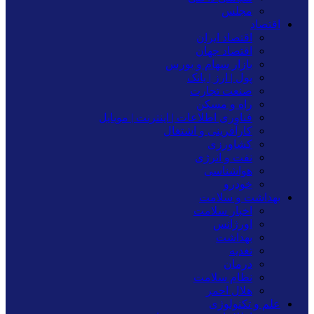
مجلس
اقتصاد
اقتصاد ایران
اقتصاد جهان
بازار سهام و بورس
پول | ارز | بانک
صنعت تجارت
راه و مسکن
فناوری اطلاعات | اینترنت | موبایل
کارآفرینی و اشتغال
کشاورزی
نفت و انرژی
هواشناسی
خودرو
بهداشت و سلامت
اخبار سلامت
اورژانس
بهداشت
تغدیه
درمان
نظام سلامت
هلال احمر
علم و تکنولوژی