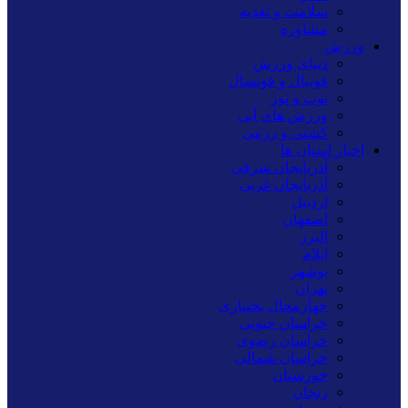
سلامت و تغذیه
مشاوره
ورزش
دنیای ورزش
فوتبال و فوتسال
توپ و تور
ورزش های آبی
کشتی و رزمی
اخبار استان ها
آذربایجان شرقی
آذربایجان غربی
اردبیل
اصفهان
البرز
ایلام
بوشهر
تهران
چهارمحال بختیاری
خراسان جنوبی
خراسان رضوی
خراسان شمالی
خوزستان
زنجان