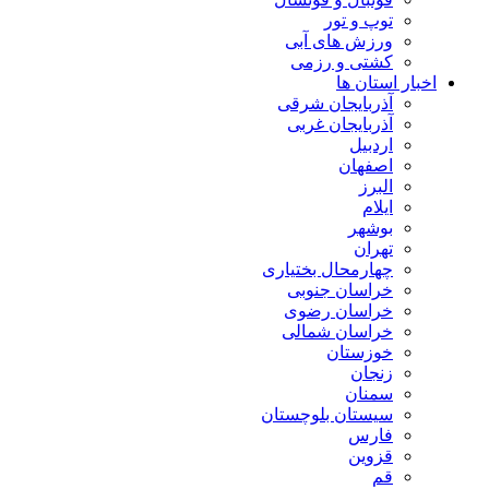
توپ و تور
ورزش های آبی
کشتی و رزمی
اخبار استان ها
آذربایجان شرقی
آذربایجان غربی
اردبیل
اصفهان
البرز
ایلام
بوشهر
تهران
چهارمحال بختیاری
خراسان جنوبی
خراسان رضوی
خراسان شمالی
خوزستان
زنجان
سمنان
سیستان بلوچستان
فارس
قزوین
قم