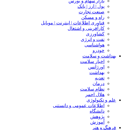
بازار سهام و بورس
پول | ارز | بانک
صنعت تجارت
راه و مسکن
فناوری اطلاعات | اینترنت | موبایل
کارآفرینی و اشتغال
کشاورزی
نفت و انرژی
هواشناسی
خودرو
بهداشت و سلامت
اخبار سلامت
اورژانس
بهداشت
تغدیه
درمان
نظام سلامت
هلال احمر
علم و تکنولوژی
اطلاعات عمومی و دانستنی
دانشگاه
پژوهش
آموزش
فرهنگ و هنر