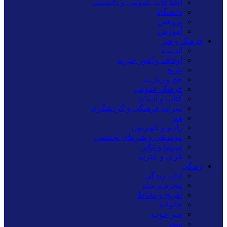
اطلاعات عمومی و دانستنی
دانشگاه
پژوهش
آموزش
فرهنگ و هنر
اندیشه
اوقاف و امور خیریه
تاریخ
حج و زیارت
فرهنگ عمومی
کتاب و ادبیات
میراث فرهنگی و گردشگری
هنر
رادیو و تلویزیون
موسیقی و هنرهای تجسمی
سینما و تئاتر
قرآن و عترت
زندگی
آداب زندگی
پنجره تربیت
تفریح و نشاط
خانواده
خبر خوب
سفر