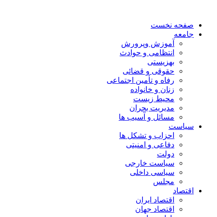
صفحه نخست
جامعه
آموزش وپرورش
انتظامی و حوادث
بهزیستی
حقوقی و قضائی
رفاه و تأمین اجتماعی
زنان و خانواده
محیط زیست
مدیریت بحران
مسائل و آسیب ها
سیاست
احزاب و تشکل ها
دفاعی و امنیتی
دولت
سیاست خارجی
سیاسی داخلی
مجلس
اقتصاد
اقتصاد ایران
اقتصاد جهان