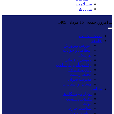
– سلامت
– ورزش
...
امروز: جمعه - 16 مرداد - 1405
صفحه نخست
جامعه
آموزش وپرورش
انتظامی و حوادث
بهزیستی
حقوقی و قضائی
رفاه و تأمین اجتماعی
زنان و خانواده
محیط زیست
مدیریت بحران
مسائل و آسیب ها
سیاست
احزاب و تشکل ها
دفاعی و امنیتی
دولت
سیاست خارجی
سیاسی داخلی