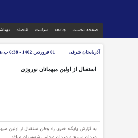
صفحه نخست
جامعه
سیاست
اقتصاد
بهداش
آذربایجان شرقی
01 فروردین 1402 - 6:38 ب.ظ
استقبال از اولین میهمانان نوروزی
به گزارش پایگاه خبری راه وطن استقبال از اولین می
میدان بسیج و میدان مجلس شهرستان مراغه