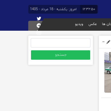
۱۲:۳۲:۵۰
امروز: یکشنبه - 18 مرداد - 1405
تان ها
عکس
ویدیو
جستجو
برای: