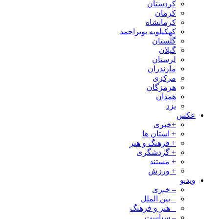
کردستان
کرمان
کرمانشاه
کهکیلویه بویراحمد
گلستان
گیلان
لرستان
مازندران
مرکزی
هرمزگان
همدان
یزد
عکس
+خبری
+ استان ها
+ فرهنگ و هنر
+ گردشگری
+ مستند
+ ورزش
ویدیو
– خبری
_ بین الملل
_ هنر و فرهنگ
– سیاست