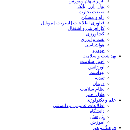
بازار سهام و بورس
پول | ارز | بانک
صنعت تجارت
راه و مسکن
فناوری اطلاعات | اینترنت | موبایل
کارآفرینی و اشتغال
کشاورزی
نفت و انرژی
هواشناسی
خودرو
بهداشت و سلامت
اخبار سلامت
اورژانس
بهداشت
تغدیه
درمان
نظام سلامت
هلال احمر
علم و تکنولوژی
اطلاعات عمومی و دانستنی
دانشگاه
پژوهش
آموزش
فرهنگ و هنر