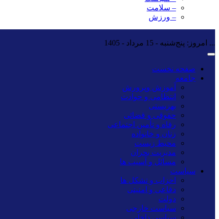
– سلامت
– ورزش
...
امروز: پنج‌شنبه - 15 مرداد - 1405
صفحه نخست
جامعه
آموزش وپرورش
انتظامی و حوادث
بهزیستی
حقوقی و قضائی
رفاه و تأمین اجتماعی
زنان و خانواده
محیط زیست
مدیریت بحران
مسائل و آسیب ها
سیاست
احزاب و تشکل ها
دفاعی و امنیتی
دولت
سیاست خارجی
سیاسی داخلی