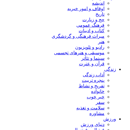
اندیشه
اوقاف و امور خیریه
تاریخ
حج و زیارت
فرهنگ عمومی
کتاب و ادبیات
میراث فرهنگی و گردشگری
هنر
رادیو و تلویزیون
موسیقی و هنرهای تجسمی
سینما و تئاتر
قرآن و عترت
زندگی
آداب زندگی
پنجره تربیت
تفریح و نشاط
خانواده
خبر خوب
سفر
سلامت و تغذیه
مشاوره
ورزش
دنیای ورزش
فوتبال و فوتسال