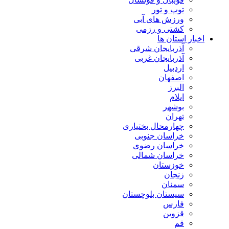
توپ و تور
ورزش های آبی
کشتی و رزمی
اخبار استان ها
آذربایجان شرقی
آذربایجان غربی
اردبیل
اصفهان
البرز
ایلام
بوشهر
تهران
چهارمحال بختیاری
خراسان جنوبی
خراسان رضوی
خراسان شمالی
خوزستان
زنجان
سمنان
سیستان بلوچستان
فارس
قزوین
قم