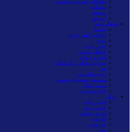
اطلاعات عمومی و دانستنی
دانشگاه
پژوهش
آموزش
فرهنگ و هنر
اندیشه
اوقاف و امور خیریه
تاریخ
حج و زیارت
فرهنگ عمومی
کتاب و ادبیات
میراث فرهنگی و گردشگری
هنر
رادیو و تلویزیون
موسیقی و هنرهای تجسمی
سینما و تئاتر
قرآن و عترت
زندگی
آداب زندگی
پنجره تربیت
تفریح و نشاط
خانواده
خبر خوب
سفر