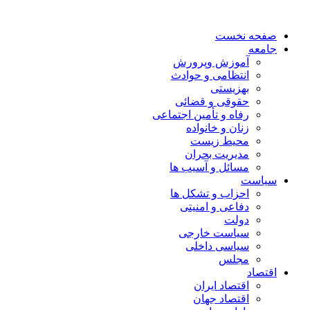
صفحه نخست
جامعه
آموزش وپرورش
انتظامی و حوادث
بهزیستی
حقوقی و قضائی
رفاه و تأمین اجتماعی
زنان و خانواده
محیط زیست
مدیریت بحران
مسائل و آسیب ها
سیاست
احزاب و تشکل ها
دفاعی و امنیتی
دولت
سیاست خارجی
سیاسی داخلی
مجلس
اقتصاد
اقتصاد ایران
اقتصاد جهان