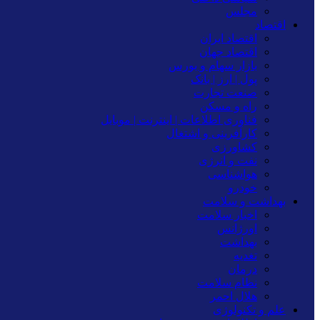
مجلس
اقتصاد
اقتصاد ایران
اقتصاد جهان
بازار سهام و بورس
پول | ارز | بانک
صنعت تجارت
راه و مسکن
فناوری اطلاعات | اینترنت | موبایل
کارآفرینی و اشتغال
کشاورزی
نفت و انرژی
هواشناسی
خودرو
بهداشت و سلامت
اخبار سلامت
اورژانس
بهداشت
تغدیه
درمان
نظام سلامت
هلال احمر
علم و تکنولوژی