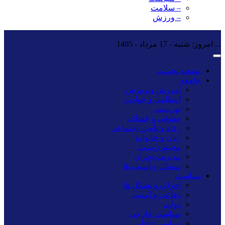
– سلامت
– ورزش
...
امروز: شنبه - 17 مرداد - 1405
صفحه نخست
جامعه
آموزش وپرورش
انتظامی و حوادث
بهزیستی
حقوقی و قضائی
رفاه و تأمین اجتماعی
زنان و خانواده
محیط زیست
مدیریت بحران
مسائل و آسیب ها
سیاست
احزاب و تشکل ها
دفاعی و امنیتی
دولت
سیاست خارجی
سیاسی داخلی