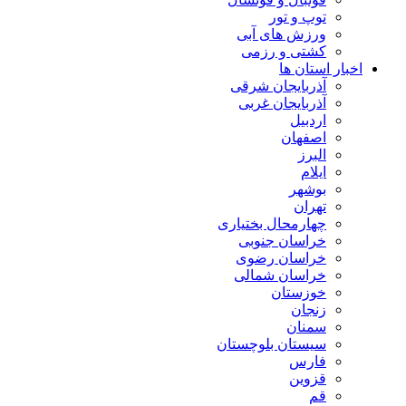
توپ و تور
ورزش های آبی
کشتی و رزمی
اخبار استان ها
آذربایجان شرقی
آذربایجان غربی
اردبیل
اصفهان
البرز
ایلام
بوشهر
تهران
چهارمحال بختیاری
خراسان جنوبی
خراسان رضوی
خراسان شمالی
خوزستان
زنجان
سمنان
سیستان بلوچستان
فارس
قزوین
قم