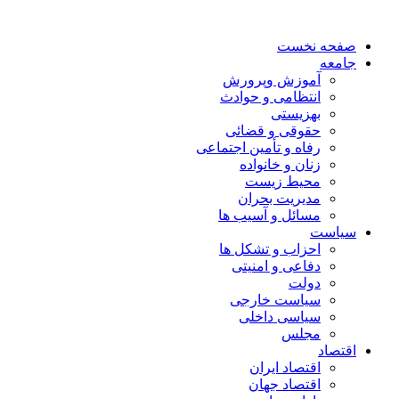
صفحه نخست
جامعه
آموزش وپرورش
انتظامی و حوادث
بهزیستی
حقوقی و قضائی
رفاه و تأمین اجتماعی
زنان و خانواده
محیط زیست
مدیریت بحران
مسائل و آسیب ها
سیاست
احزاب و تشکل ها
دفاعی و امنیتی
دولت
سیاست خارجی
سیاسی داخلی
مجلس
اقتصاد
اقتصاد ایران
اقتصاد جهان