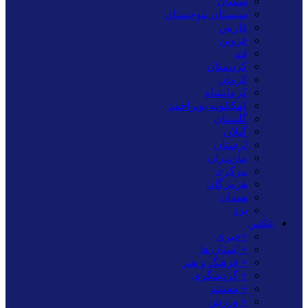
سمنان
سیستان بلوچستان
فارس
قزوین
قم
کردستان
کرمان
کرمانشاه
کهکیلویه بویراحمد
گلستان
گیلان
لرستان
مازندران
مرکزی
هرمزگان
همدان
یزد
عکس
+خبری
+ استان ها
+ فرهنگ و هنر
+ گردشگری
+ مستند
+ ورزش