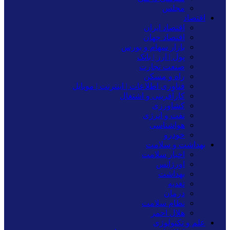
مجلس
اقتصاد
اقتصاد ایران
اقتصاد جهان
بازار سهام و بورس
پول | ارز | بانک
صنعت تجارت
راه و مسکن
فناوری اطلاعات | اینترنت | موبایل
کارآفرینی و اشتغال
کشاورزی
نفت و انرژی
هواشناسی
خودرو
بهداشت و سلامت
اخبار سلامت
اورژانس
بهداشت
تغدیه
درمان
نظام سلامت
هلال احمر
علم و تکنولوژی