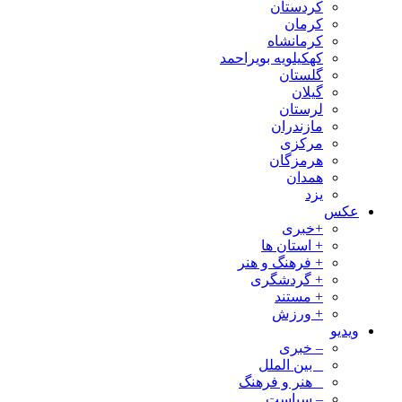
کردستان
کرمان
کرمانشاه
کهکیلویه بویراحمد
گلستان
گیلان
لرستان
مازندران
مرکزی
هرمزگان
همدان
یزد
عکس
+خبری
+ استان ها
+ فرهنگ و هنر
+ گردشگری
+ مستند
+ ورزش
ویدیو
– خبری
_ بین الملل
_ هنر و فرهنگ
– سیاست