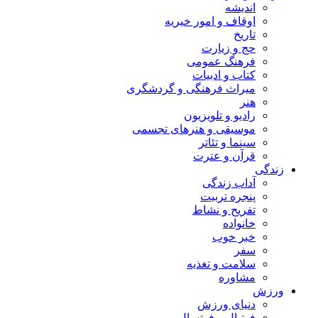
اندیشه
اوقاف و امور خیریه
تاریخ
حج و زیارت
فرهنگ عمومی
کتاب و ادبیات
میراث فرهنگی و گردشگری
هنر
رادیو و تلویزیون
موسیقی و هنرهای تجسمی
سینما و تئاتر
قرآن و عترت
زندگی
آداب زندگی
پنجره تربیت
تفریح و نشاط
خانواده
خبر خوب
سفر
سلامت و تغذیه
مشاوره
ورزش
دنیای ورزش
فوتبال و فوتسال