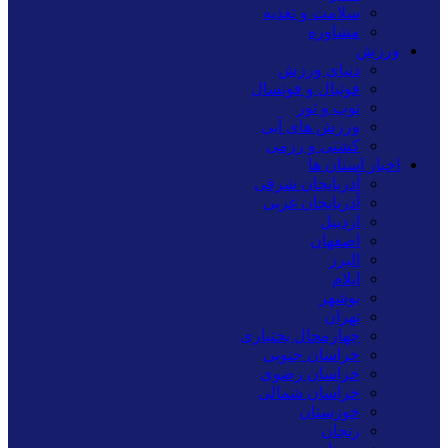
سلامت و تغذیه
مشاوره
ورزش
دنیای ورزش
فوتبال و فوتسال
توپ و تور
ورزش های آبی
کشتی و رزمی
اخبار استان ها
آذربایجان شرقی
آذربایجان غربی
اردبیل
اصفهان
البرز
ایلام
بوشهر
تهران
چهارمحال بختیاری
خراسان جنوبی
خراسان رضوی
خراسان شمالی
خوزستان
زنجان