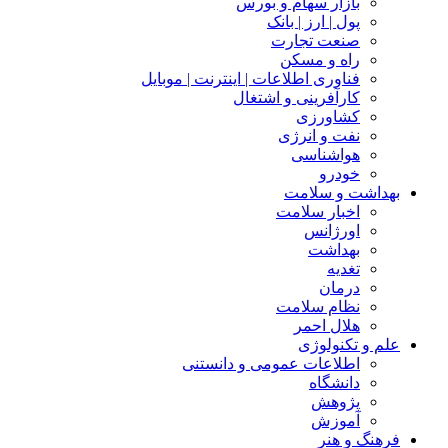
بازار سهام و بورس
پول | ارز | بانک
صنعت تجارت
راه و مسکن
فناوری اطلاعات | اینترنت | موبایل
کارآفرینی و اشتغال
کشاورزی
نفت و انرژی
هواشناسی
خودرو
بهداشت و سلامت
اخبار سلامت
اورژانس
بهداشت
تغدیه
درمان
نظام سلامت
هلال احمر
علم و تکنولوژی
اطلاعات عمومی و دانستنی
دانشگاه
پژوهش
آموزش
فرهنگ و هنر