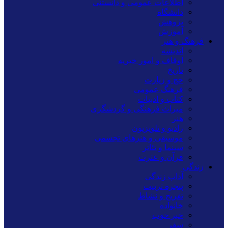
اطلاعات عمومی و دانستنی
دانشگاه
پژوهش
آموزش
فرهنگ و هنر
اندیشه
اوقاف و امور خیریه
تاریخ
حج و زیارت
فرهنگ عمومی
کتاب و ادبیات
میراث فرهنگی و گردشگری
هنر
رادیو و تلویزیون
موسیقی و هنرهای تجسمی
سینما و تئاتر
قرآن و عترت
زندگی
آداب زندگی
پنجره تربیت
تفریح و نشاط
خانواده
خبر خوب
سفر