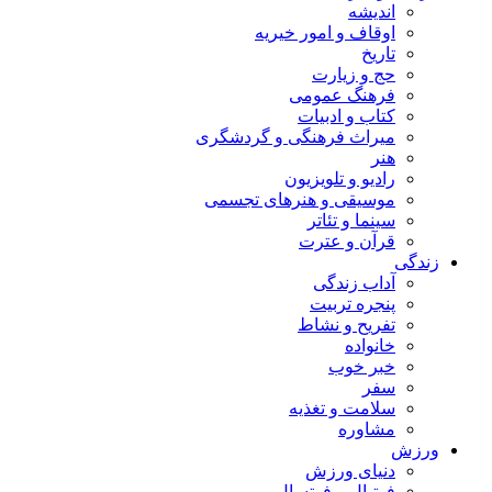
اندیشه
اوقاف و امور خیریه
تاریخ
حج و زیارت
فرهنگ عمومی
کتاب و ادبیات
میراث فرهنگی و گردشگری
هنر
رادیو و تلویزیون
موسیقی و هنرهای تجسمی
سینما و تئاتر
قرآن و عترت
زندگی
آداب زندگی
پنجره تربیت
تفریح و نشاط
خانواده
خبر خوب
سفر
سلامت و تغذیه
مشاوره
ورزش
دنیای ورزش
فوتبال و فوتسال