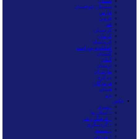
سمنان
سیستان بلوچستان
فارس
قزوین
قم
کردستان
کرمان
کرمانشاه
کهکیلویه بویراحمد
گلستان
گیلان
لرستان
مازندران
مرکزی
هرمزگان
همدان
یزد
عکس
+خبری
+ استان ها
+ فرهنگ و هنر
+ گردشگری
+ مستند
+ ورزش