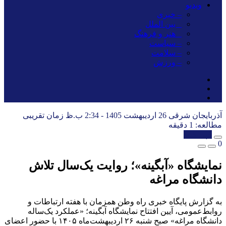
ویدیو
– خبری
_ بین الملل
_ هنر و فرهنگ
– سیاست
– سلامت
– ورزش
آذربایجان شرقی
26 اردیبهشت 1405 - 2:34 ب.ظ
زمان تقریبی
مطالعه: 1 دقیقه
کپی شد!
0
نمایشگاه «آبگینه»؛ روایت یک‌سال تلاش
دانشگاه مراغه
به گزارش پایگاه خبری راه وطن همزمان با هفته ارتباطات و
روابط‌عمومی، آیین افتتاح نمایشگاه آبگینه؛ «عملکرد یک‌ساله
دانشگاه مراغه» صبح شنبه ۲۶ اردیبهشت‌ماه ۱۴۰۵ با حضور اعضای