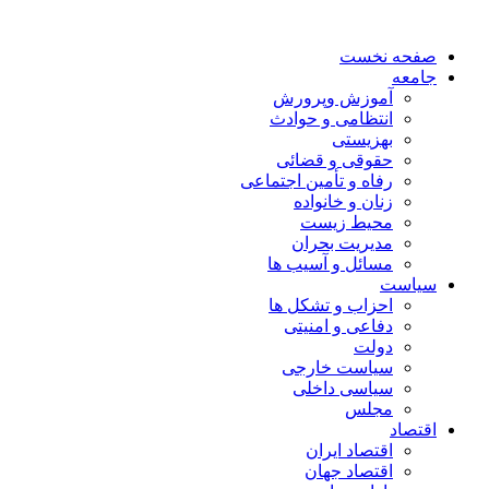
صفحه نخست
جامعه
آموزش وپرورش
انتظامی و حوادث
بهزیستی
حقوقی و قضائی
رفاه و تأمین اجتماعی
زنان و خانواده
محیط زیست
مدیریت بحران
مسائل و آسیب ها
سیاست
احزاب و تشکل ها
دفاعی و امنیتی
دولت
سیاست خارجی
سیاسی داخلی
مجلس
اقتصاد
اقتصاد ایران
اقتصاد جهان