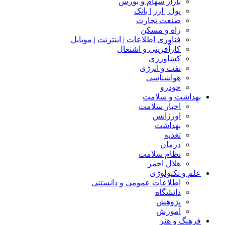
بازار سهام و بورس
پول | ارز | بانک
صنعت تجارت
راه و مسکن
فناوری اطلاعات | اینترنت | موبایل
کارآفرینی و اشتغال
کشاورزی
نفت و انرژی
هواشناسی
خودرو
بهداشت و سلامت
اخبار سلامت
اورژانس
بهداشت
تغدیه
درمان
نظام سلامت
هلال احمر
علم و تکنولوژی
اطلاعات عمومی و دانستنی
دانشگاه
پژوهش
آموزش
فرهنگ و هنر