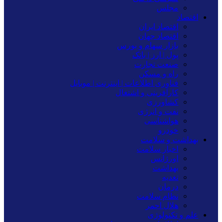
مجلس
اقتصاد
اقتصاد ایران
اقتصاد جهان
بازار سهام و بورس
پول | ارز | بانک
صنعت تجارت
راه و مسکن
فناوری اطلاعات | اینترنت | موبایل
کارآفرینی و اشتغال
کشاورزی
نفت و انرژی
هواشناسی
خودرو
بهداشت و سلامت
اخبار سلامت
اورژانس
بهداشت
تغدیه
درمان
نظام سلامت
هلال احمر
علم و تکنولوژی