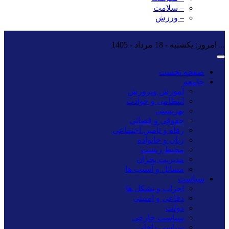
– سلامت
– ورزش
...
امروز: یکشنبه - 18 مرداد - 1405
صفحه نخست
جامعه
آموزش وپرورش
انتظامی و حوادث
بهزیستی
حقوقی و قضائی
رفاه و تأمین اجتماعی
زنان و خانواده
محیط زیست
مدیریت بحران
مسائل و آسیب ها
سیاست
احزاب و تشکل ها
دفاعی و امنیتی
دولت
سیاست خارجی
سیاسی داخلی