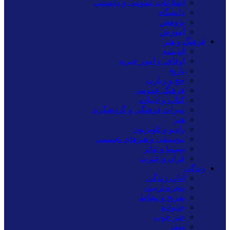
اطلاعات عمومی و دانستنی
دانشگاه
پژوهش
آموزش
فرهنگ و هنر
اندیشه
اوقاف و امور خیریه
تاریخ
حج و زیارت
فرهنگ عمومی
کتاب و ادبیات
میراث فرهنگی و گردشگری
هنر
رادیو و تلویزیون
موسیقی و هنرهای تجسمی
سینما و تئاتر
قرآن و عترت
زندگی
آداب زندگی
پنجره تربیت
تفریح و نشاط
خانواده
خبر خوب
سفر