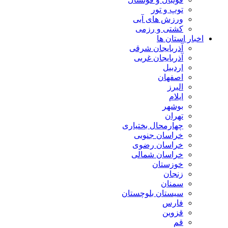
توپ و تور
ورزش های آبی
کشتی و رزمی
اخبار استان ها
آذربایجان شرقی
آذربایجان غربی
اردبیل
اصفهان
البرز
ایلام
بوشهر
تهران
چهارمحال بختیاری
خراسان جنوبی
خراسان رضوی
خراسان شمالی
خوزستان
زنجان
سمنان
سیستان بلوچستان
فارس
قزوین
قم