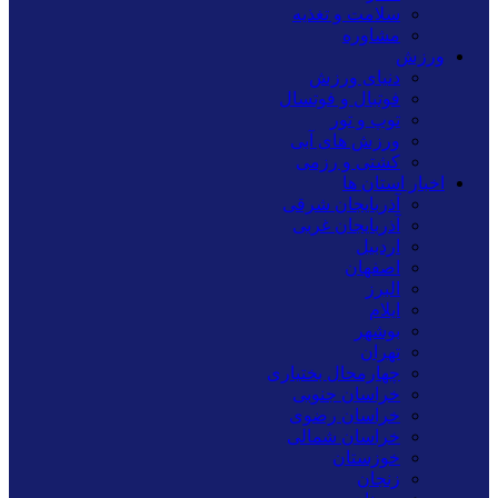
سلامت و تغذیه
مشاوره
ورزش
دنیای ورزش
فوتبال و فوتسال
توپ و تور
ورزش های آبی
کشتی و رزمی
اخبار استان ها
آذربایجان شرقی
آذربایجان غربی
اردبیل
اصفهان
البرز
ایلام
بوشهر
تهران
چهارمحال بختیاری
خراسان جنوبی
خراسان رضوی
خراسان شمالی
خوزستان
زنجان