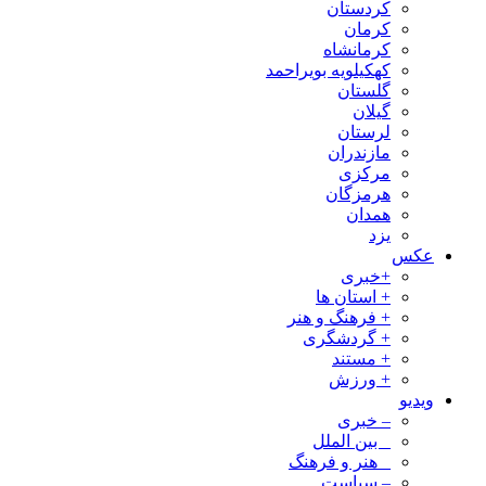
کردستان
کرمان
کرمانشاه
کهکیلویه بویراحمد
گلستان
گیلان
لرستان
مازندران
مرکزی
هرمزگان
همدان
یزد
عکس
+خبری
+ استان ها
+ فرهنگ و هنر
+ گردشگری
+ مستند
+ ورزش
ویدیو
– خبری
_ بین الملل
_ هنر و فرهنگ
– سیاست