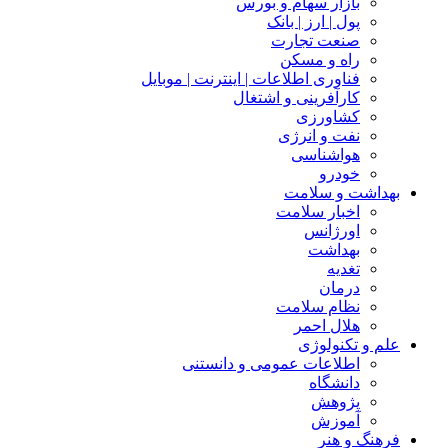
بازار سهام و بورس
پول | ارز | بانک
صنعت تجارت
راه و مسکن
فناوری اطلاعات | اینترنت | موبایل
کارآفرینی و اشتغال
کشاورزی
نفت و انرژی
هواشناسی
خودرو
بهداشت و سلامت
اخبار سلامت
اورژانس
بهداشت
تغدیه
درمان
نظام سلامت
هلال احمر
علم و تکنولوژی
اطلاعات عمومی و دانستنی
دانشگاه
پژوهش
آموزش
فرهنگ و هنر