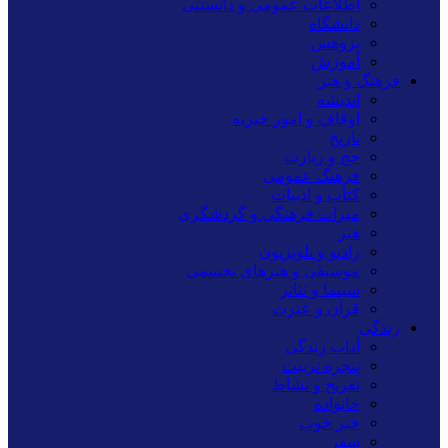
اطلاعات عمومی و دانستنی
دانشگاه
پژوهش
آموزش
فرهنگ و هنر
اندیشه
اوقاف و امور خیریه
تاریخ
حج و زیارت
فرهنگ عمومی
کتاب و ادبیات
میراث فرهنگی و گردشگری
هنر
رادیو و تلویزیون
موسیقی و هنرهای تجسمی
سینما و تئاتر
قرآن و عترت
زندگی
آداب زندگی
پنجره تربیت
تفریح و نشاط
خانواده
خبر خوب
سفر