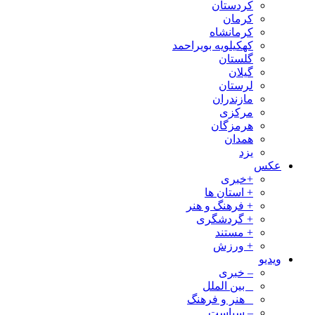
کردستان
کرمان
کرمانشاه
کهکیلویه بویراحمد
گلستان
گیلان
لرستان
مازندران
مرکزی
هرمزگان
همدان
یزد
عکس
+خبری
+ استان ها
+ فرهنگ و هنر
+ گردشگری
+ مستند
+ ورزش
ویدیو
– خبری
_ بین الملل
_ هنر و فرهنگ
– سیاست