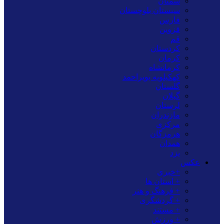
سمنان
سیستان بلوچستان
فارس
قزوین
قم
کردستان
کرمان
کرمانشاه
کهکیلویه بویراحمد
گلستان
گیلان
لرستان
مازندران
مرکزی
هرمزگان
همدان
یزد
عکس
+خبری
+ استان ها
+ فرهنگ و هنر
+ گردشگری
+ مستند
+ ورزش