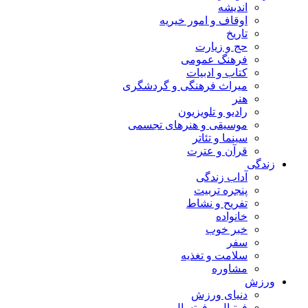
اندیشه
اوقاف و امور خیریه
تاریخ
حج و زیارت
فرهنگ عمومی
کتاب و ادبیات
میراث فرهنگی و گردشگری
هنر
رادیو و تلویزیون
موسیقی و هنرهای تجسمی
سینما و تئاتر
قرآن و عترت
زندگی
آداب زندگی
پنجره تربیت
تفریح و نشاط
خانواده
خبر خوب
سفر
سلامت و تغذیه
مشاوره
ورزش
دنیای ورزش
فوتبال و فوتسال