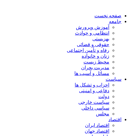
صفحه نخست
جامعه
آموزش وپرورش
انتظامی و حوادث
بهزیستی
حقوقی و قضائی
رفاه و تأمین اجتماعی
زنان و خانواده
محیط زیست
مدیریت بحران
مسائل و آسیب ها
سیاست
احزاب و تشکل ها
دفاعی و امنیتی
دولت
سیاست خارجی
سیاسی داخلی
مجلس
اقتصاد
اقتصاد ایران
اقتصاد جهان