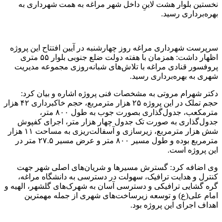
نخستین بلوار هشت لاینِ داخل شهر مراغه به همت شهرداری به
بهره‌برداری رسید.
سرپرست شهرداری مراغه روز چهارشنبه در آیین افتتاح این پروژه
اظهار داشت: همزمان با هفته دولت ضلع جنوبی بلوار ۵۵ متری
پروفسور قنادی مراغه با تلاش‌های شبانه‌روزی مجموعه مدیریت
شهری به بهره‌برداری رسید.
دکتر شهرام مروتی به مشخصات فنی پروژه اشاره و بیان کرد:
حجم تملک در این پروژه ۲۵ هزار مترمربع، حجم خاکبرداری ۴۲ هزار
مترمکعب، جدول‌گذاری بصورت جوب به طول ۸۰۰ متر،
جدول‌گذاری به صورت تک جدول چهار هزار متر، اجرای کفپوش
شش هزار مترمربع، زیرسازی و آسفالت‌ریزی به مساحت ۱۱ هزار
مترمربع بوده و طول مسیر ۸۰۰ متر و عرض مسیر ۲۷.۵ متر در
این پروژه است.
وی اضافه کرد: گسترش مسیرها و شریان‌های اصلی شهر جهت
کنترل و هدایت ترافیک، سهولت در دسترسی به دانشگاه مراغه،
گره گشایی ترافیکی و دسترسی آسان به شهرک‌های گلشهر، الهیه و
امام علی(ع) و توسعه زیرساخت‌های شهری از جمله مهمترین
اهداف اجرای این پروژه بود.