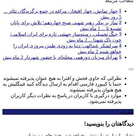
مطالب مرتبط
1
چهار نمایش، چهار افتخار، مراغه در جمع برگزیدگان تئاتر ...
5 روز پیش
2
نماز بر پیکر رهبر شهید، صبح چهاردهم؛ تلاش برای پایان
تشییع تا ...
1 ماه پیش
3
جنگ تحمیلی، زمینه‌ساز جهشی تازه برای ایران اسلامی/
خون پاک شهدا ...
2 ماه پیش
4
سرلشکر عبدالهی: دنیا به زودی طنین پیروزی ایران را
خواهد شنید
2 ماه پیش
5
پهرآباد میزبان دورهمی محله‌ای با حضور شهردار
2 ماه پیش
نظراتی که حاوی فحش و افترا به هیچ عنوان پذیرفته نمیشوند
حتما با کیبورد فارسی اقدام به ارسال دیدگاه کنید فینگلیش به
هیچ هنوان پذیرفته نمیشوند
موارد درگیری با کاربران در پاسخ به نظرات دیگر کاربران
پذیرفته نمی‌شود.
نظرات
دیدگاهتان را بنویسید!
نشانی ایمیل شما منتشر نخواهد شد.
بخش‌های موردنیاز