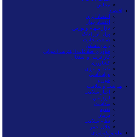
مجلس
اقتصاد
اقتصاد ایران
اقتصاد جهان
بازار سهام و بورس
پول | ارز | بانک
صنعت تجارت
راه و مسکن
فناوری اطلاعات | اینترنت | موبایل
کارآفرینی و اشتغال
کشاورزی
نفت و انرژی
هواشناسی
خودرو
بهداشت و سلامت
اخبار سلامت
اورژانس
بهداشت
تغدیه
درمان
نظام سلامت
هلال احمر
علم و تکنولوژی