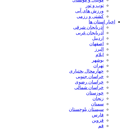
توپ و تور
ورزش های آبی
کشتی و رزمی
اخبار استان ها
آذربایجان شرقی
آذربایجان غربی
اردبیل
اصفهان
البرز
ایلام
بوشهر
تهران
چهارمحال بختیاری
خراسان جنوبی
خراسان رضوی
خراسان شمالی
خوزستان
زنجان
سمنان
سیستان بلوچستان
فارس
قزوین
قم