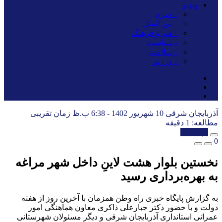
ویدیو
– خبری
_ بین الملل
_ هنر و فرهنگ
– سیاست
– سلامت
– ورزش
آذربایجان شرقی
10 شهریور 1402 - 6:38 ب.ظ
زمان تقریبی
مطالعه: 1 دقیقه
کپی شد!
0
نخستین بلوار هشت لاینِ داخل شهر مراغه
به بهره‌برداری رسید
به گزارش پایگاه خبری راه وطن همزمان با آخرین روز از هفته
دولت و با حضور دکتر جبارعلی ذاکری معاون هماهنگی امور
عمرانی استانداری آذربایجان شرقی و دیگر مسئولان شهرستانی