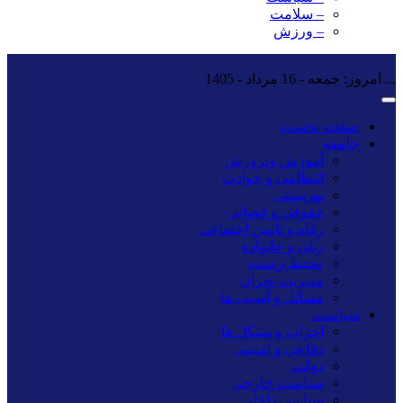
– سلامت
– ورزش
...
امروز: جمعه - 16 مرداد - 1405
صفحه نخست
جامعه
آموزش وپرورش
انتظامی و حوادث
بهزیستی
حقوقی و قضائی
رفاه و تأمین اجتماعی
زنان و خانواده
محیط زیست
مدیریت بحران
مسائل و آسیب ها
سیاست
احزاب و تشکل ها
دفاعی و امنیتی
دولت
سیاست خارجی
سیاسی داخلی