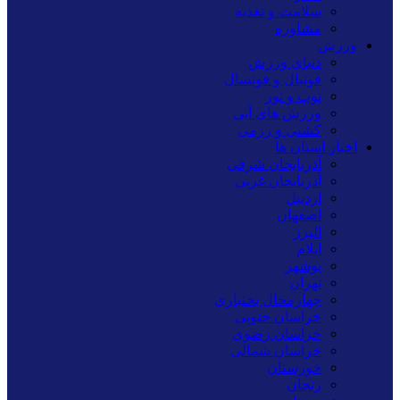
سلامت و تغذیه
مشاوره
ورزش
دنیای ورزش
فوتبال و فوتسال
توپ و تور
ورزش های آبی
کشتی و رزمی
اخبار استان ها
آذربایجان شرقی
آذربایجان غربی
اردبیل
اصفهان
البرز
ایلام
بوشهر
تهران
چهارمحال بختیاری
خراسان جنوبی
خراسان رضوی
خراسان شمالی
خوزستان
زنجان