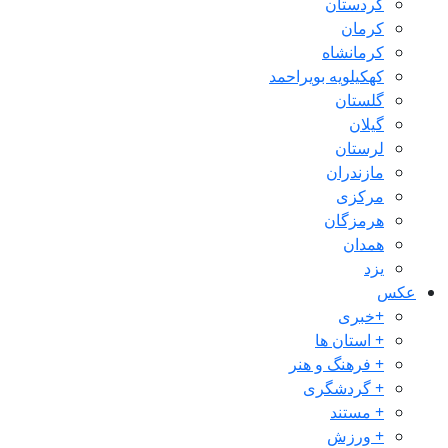
کردستان
کرمان
کرمانشاه
کهکیلویه بویراحمد
گلستان
گیلان
لرستان
مازندران
مرکزی
هرمزگان
همدان
یزد
عکس
+خبری
+ استان ها
+ فرهنگ و هنر
+ گردشگری
+ مستند
+ ورزش