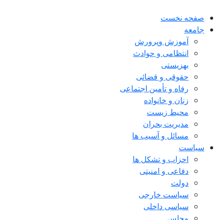
صفحه نخست
جامعه
آموزش وپرورش
انتظامی و حوادث
بهزیستی
حقوقی و قضائی
رفاه و تأمین اجتماعی
زنان و خانواده
محیط زیست
مدیریت بحران
مسائل و آسیب ها
سیاست
احزاب و تشکل ها
دفاعی و امنیتی
دولت
سیاست خارجی
سیاسی داخلی
مجلس