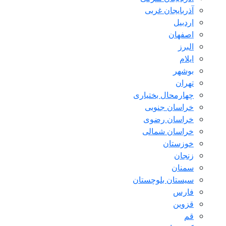
آذربایجان غربی
اردبیل
اصفهان
البرز
ایلام
بوشهر
تهران
چهارمحال بختیاری
خراسان جنوبی
خراسان رضوی
خراسان شمالی
خوزستان
زنجان
سمنان
سیستان بلوچستان
فارس
قزوین
قم