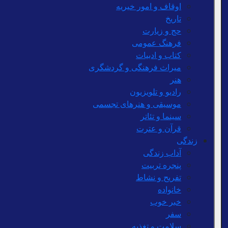
اوقاف و امور خیریه
تاریخ
حج و زیارت
فرهنگ عمومی
کتاب و ادبیات
میراث فرهنگی و گردشگری
هنر
رادیو و تلویزیون
موسیقی و هنرهای تجسمی
سینما و تئاتر
قرآن و عترت
زندگی
آداب زندگی
پنجره تربیت
تفریح و نشاط
خانواده
خبر خوب
سفر
سلامت و تغذیه