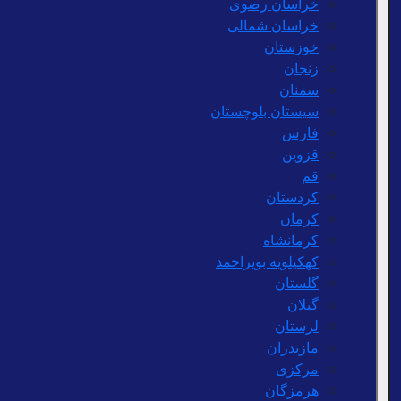
خراسان رضوی
خراسان شمالی
خوزستان
زنجان
سمنان
سیستان بلوچستان
فارس
قزوین
قم
کردستان
کرمان
کرمانشاه
کهکیلویه بویراحمد
گلستان
گیلان
لرستان
مازندران
مرکزی
هرمزگان