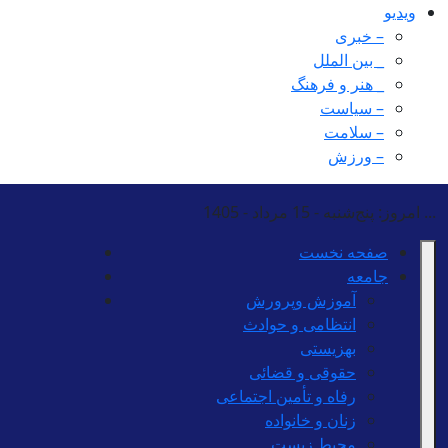
ویدیو
– خبری
_ بین الملل
_ هنر و فرهنگ
– سیاست
– سلامت
– ورزش
...
امروز: پنج‌شنبه - 15 مرداد - 1405
صفحه نخست
جامعه
آموزش وپرورش
انتظامی و حوادث
بهزیستی
حقوقی و قضائی
رفاه و تأمین اجتماعی
زنان و خانواده
محیط زیست