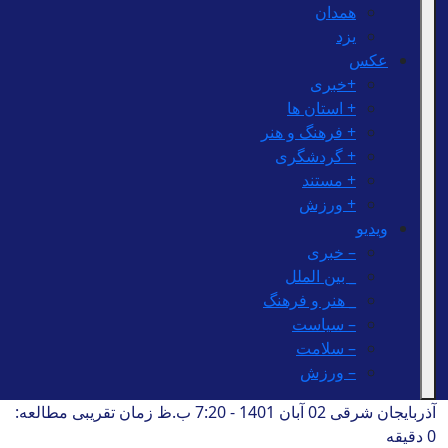
همدان
یزد
عکس
+خبری
+ استان ها
+ فرهنگ و هنر
+ گردشگری
+ مستند
+ ورزش
ویدیو
– خبری
_ بین الملل
_ هنر و فرهنگ
– سیاست
– سلامت
– ورزش
آذربایجان شرقی
02 آبان 1401 - 7:20 ب.ظ
زمان تقریبی مطالعه:
0 دقیقه