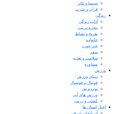
سینما و تئاتر
قرآن و عترت
زندگی
آداب زندگی
پنجره تربیت
تفریح و نشاط
خانواده
خبر خوب
سفر
سلامت و تغذیه
مشاوره
ورزش
دنیای ورزش
فوتبال و فوتسال
توپ و تور
ورزش های آبی
کشتی و رزمی
اخبار استان ها
آذربایجان شرقی