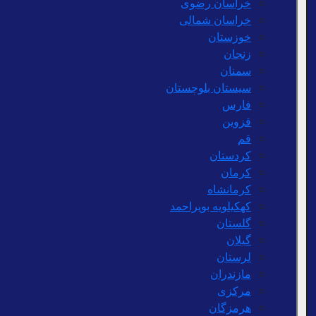
خراسان رضوی
خراسان شمالی
خوزستان
زنجان
سمنان
سیستان بلوچستان
فارس
قزوین
قم
کردستان
کرمان
کرمانشاه
کهکیلویه بویراحمد
گلستان
گیلان
لرستان
مازندران
مرکزی
هرمزگان