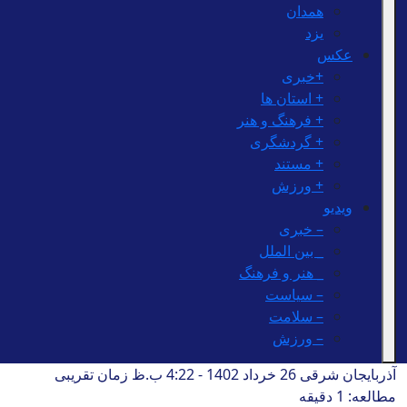
همدان
یزد
عکس
+خبری
+ استان ها
+ فرهنگ و هنر
+ گردشگری
+ مستند
+ ورزش
ویدیو
– خبری
_ بین الملل
_ هنر و فرهنگ
– سیاست
– سلامت
– ورزش
آذربایجان شرقی
26 خرداد 1402 - 4:22 ب.ظ
زمان تقریبی
مطالعه: 1 دقیقه