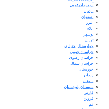
آذربایجان غربی
اردبیل
اصفهان
البرز
ایلام
بوشهر
تهران
چهارمحال بختیاری
خراسان جنوبی
خراسان رضوی
خراسان شمالی
خوزستان
زنجان
سمنان
سیستان بلوچستان
فارس
قزوین
قم