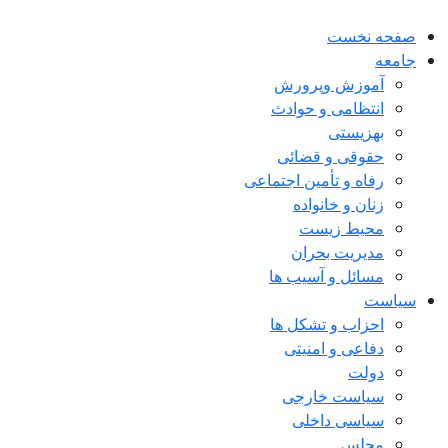
صفحه نخست
جامعه
آموزش وپرورش
انتظامی و حوادث
بهزیستی
حقوقی و قضائی
رفاه و تأمین اجتماعی
زنان و خانواده
محیط زیست
مدیریت بحران
مسائل و آسیب ها
سیاست
احزاب و تشکل ها
دفاعی و امنیتی
دولت
سیاست خارجی
سیاسی داخلی
مجلس