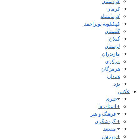
کردستان
کرمان
کرمانشاه
کهکیلویه بویراحمد
گلستان
گیلان
لرستان
مازندران
مرکزی
هرمزگان
همدان
یزد
عکس
+خبری
+ استان ها
+ فرهنگ و هنر
+ گردشگری
+ مستند
+ ورزش