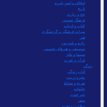
اوقاف و امور خیریه
تاریخ
حج و زیارت
فرهنگ عمومی
کتاب و ادبیات
میراث فرهنگی و گردشگری
هنر
رادیو و تلویزیون
موسیقی و هنرهای تجسمی
سینما و تئاتر
قرآن و عترت
زندگی
آداب زندگی
پنجره تربیت
تفریح و نشاط
خانواده
خبر خوب
سفر
سلامت و تغذیه