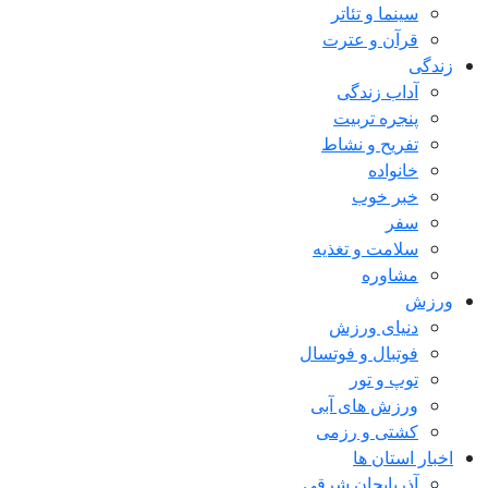
سینما و تئاتر
قرآن و عترت
زندگی
آداب زندگی
پنجره تربیت
تفریح و نشاط
خانواده
خبر خوب
سفر
سلامت و تغذیه
مشاوره
ورزش
دنیای ورزش
فوتبال و فوتسال
توپ و تور
ورزش های آبی
کشتی و رزمی
اخبار استان ها
آذربایجان شرقی