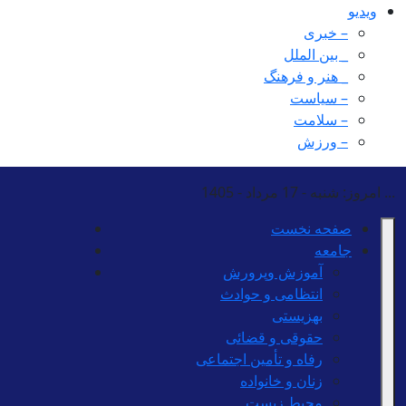
ویدیو
– خبری
_ بین الملل
_ هنر و فرهنگ
– سیاست
– سلامت
– ورزش
...
امروز: شنبه - 17 مرداد - 1405
صفحه نخست
جامعه
آموزش وپرورش
انتظامی و حوادث
بهزیستی
حقوقی و قضائی
رفاه و تأمین اجتماعی
زنان و خانواده
محیط زیست