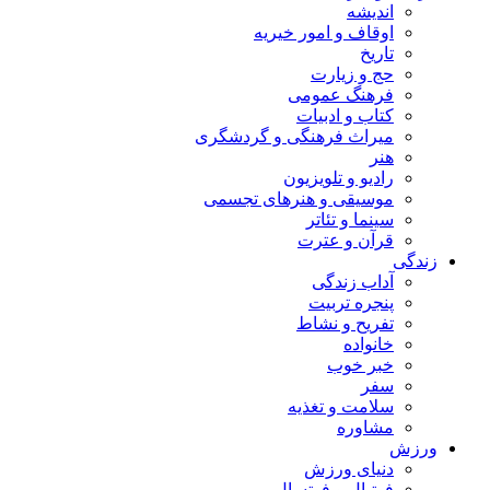
اندیشه
اوقاف و امور خیریه
تاریخ
حج و زیارت
فرهنگ عمومی
کتاب و ادبیات
میراث فرهنگی و گردشگری
هنر
رادیو و تلویزیون
موسیقی و هنرهای تجسمی
سینما و تئاتر
قرآن و عترت
زندگی
آداب زندگی
پنجره تربیت
تفریح و نشاط
خانواده
خبر خوب
سفر
سلامت و تغذیه
مشاوره
ورزش
دنیای ورزش
فوتبال و فوتسال