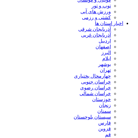
توپ و تور
ورزش های آبی
کشتی و رزمی
اخبار استان ها
آذربایجان شرقی
آذربایجان غربی
اردبیل
اصفهان
البرز
ایلام
بوشهر
تهران
چهارمحال بختیاری
خراسان جنوبی
خراسان رضوی
خراسان شمالی
خوزستان
زنجان
سمنان
سیستان بلوچستان
فارس
قزوین
قم