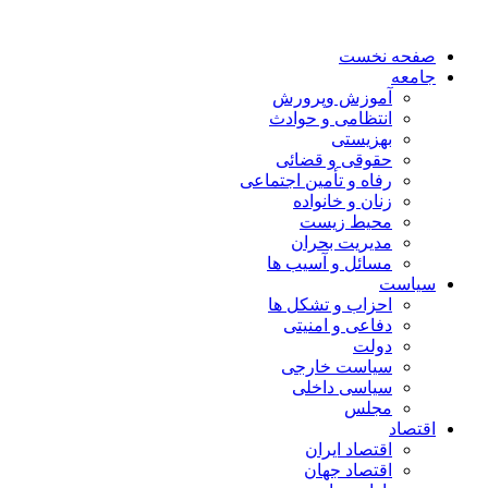
صفحه نخست
جامعه
آموزش وپرورش
انتظامی و حوادث
بهزیستی
حقوقی و قضائی
رفاه و تأمین اجتماعی
زنان و خانواده
محیط زیست
مدیریت بحران
مسائل و آسیب ها
سیاست
احزاب و تشکل ها
دفاعی و امنیتی
دولت
سیاست خارجی
سیاسی داخلی
مجلس
اقتصاد
اقتصاد ایران
اقتصاد جهان