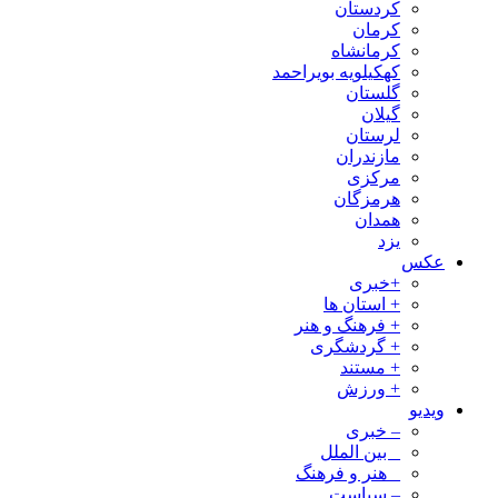
کردستان
کرمان
کرمانشاه
کهکیلویه بویراحمد
گلستان
گیلان
لرستان
مازندران
مرکزی
هرمزگان
همدان
یزد
عکس
+خبری
+ استان ها
+ فرهنگ و هنر
+ گردشگری
+ مستند
+ ورزش
ویدیو
– خبری
_ بین الملل
_ هنر و فرهنگ
– سیاست