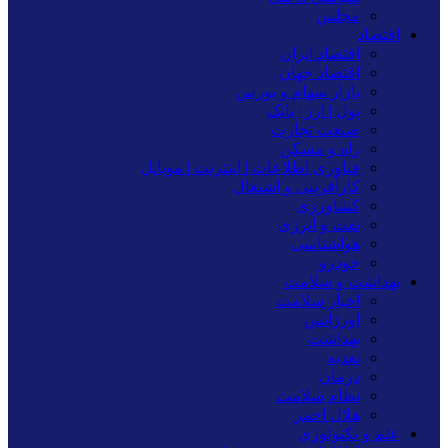
مجلس
اقتصاد
اقتصاد ایران
اقتصاد جهان
بازار سهام و بورس
پول | ارز | بانک
صنعت تجارت
راه و مسکن
فناوری اطلاعات | اینترنت | موبایل
کارآفرینی و اشتغال
کشاورزی
نفت و انرژی
هواشناسی
خودرو
بهداشت و سلامت
اخبار سلامت
اورژانس
بهداشت
تغدیه
درمان
نظام سلامت
هلال احمر
علم و تکنولوژی