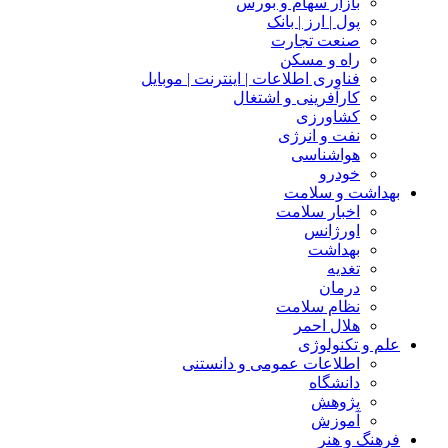
بازار سهام و بورس
پول | ارز | بانک
صنعت تجارت
راه و مسکن
فناوری اطلاعات | اینترنت | موبایل
کارآفرینی و اشتغال
کشاورزی
نفت و انرژی
هواشناسی
خودرو
بهداشت و سلامت
اخبار سلامت
اورژانس
بهداشت
تغدیه
درمان
نظام سلامت
هلال احمر
علم و تکنولوژی
اطلاعات عمومی و دانستنی
دانشگاه
پژوهش
آموزش
فرهنگ و هنر