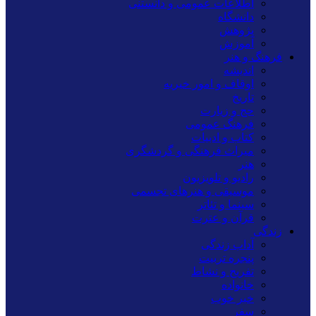
اطلاعات عمومی و دانستنی
دانشگاه
پژوهش
آموزش
فرهنگ و هنر
اندیشه
اوقاف و امور خیریه
تاریخ
حج و زیارت
فرهنگ عمومی
کتاب و ادبیات
میراث فرهنگی و گردشگری
هنر
رادیو و تلویزیون
موسیقی و هنرهای تجسمی
سینما و تئاتر
قرآن و عترت
زندگی
آداب زندگی
پنجره تربیت
تفریح و نشاط
خانواده
خبر خوب
سفر