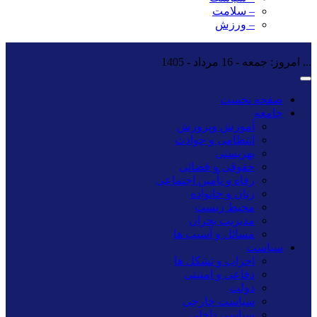
– سلامت
– ورزش
...
امروز: جمعه - 16 مرداد - 1405
صفحه نخست
جامعه
آموزش وپرورش
انتظامی و حوادث
بهزیستی
حقوقی و قضائی
رفاه و تأمین اجتماعی
زنان و خانواده
محیط زیست
مدیریت بحران
مسائل و آسیب ها
سیاست
احزاب و تشکل ها
دفاعی و امنیتی
دولت
سیاست خارجی
سیاسی داخلی