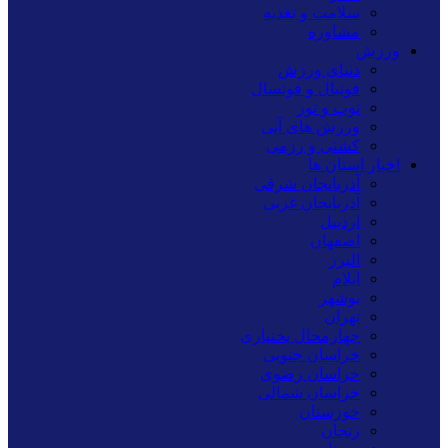
سلامت و تغذیه
مشاوره
ورزش
دنیای ورزش
فوتبال و فوتسال
توپ و تور
ورزش های آبی
کشتی و رزمی
اخبار استان ها
آذربایجان شرقی
آذربایجان غربی
اردبیل
اصفهان
البرز
ایلام
بوشهر
تهران
چهارمحال بختیاری
خراسان جنوبی
خراسان رضوی
خراسان شمالی
خوزستان
زنجان