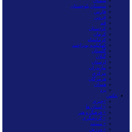
سمنان
سیستان بلوچستان
فارس
قزوین
قم
کردستان
کرمان
کرمانشاه
کهکیلویه بویراحمد
گلستان
گیلان
لرستان
مازندران
مرکزی
هرمزگان
همدان
یزد
عکس
+خبری
+ استان ها
+ فرهنگ و هنر
+ گردشگری
+ مستند
+ ورزش