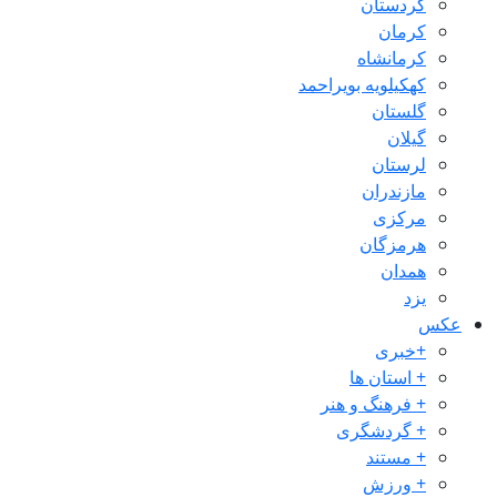
کردستان
کرمان
کرمانشاه
کهکیلویه بویراحمد
گلستان
گیلان
لرستان
مازندران
مرکزی
هرمزگان
همدان
یزد
عکس
+خبری
+ استان ها
+ فرهنگ و هنر
+ گردشگری
+ مستند
+ ورزش