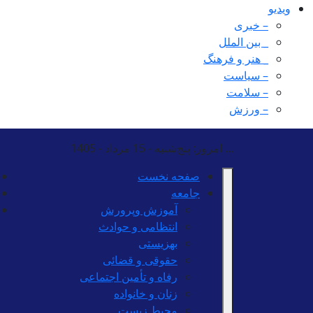
ویدیو
– خبری
_ بین الملل
_ هنر و فرهنگ
– سیاست
– سلامت
– ورزش
...
امروز: پنج‌شنبه - 15 مرداد - 1405
صفحه نخست
جامعه
آموزش وپرورش
انتظامی و حوادث
بهزیستی
حقوقی و قضائی
رفاه و تأمین اجتماعی
زنان و خانواده
محیط زیست