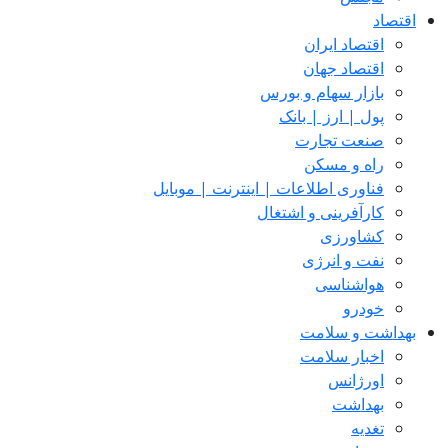
اقتصاد
اقتصاد ایران
اقتصاد جهان
بازار سهام و بورس
پول | ارز | بانک
صنعت تجارت
راه و مسکن
فناوری اطلاعات | اینترنت | موبایل
کارآفرینی و اشتغال
کشاورزی
نفت و انرژی
هواشناسی
خودرو
بهداشت و سلامت
اخبار سلامت
اورژانس
بهداشت
تغدیه