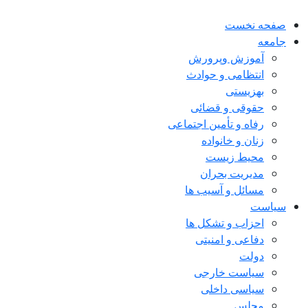
صفحه نخست
جامعه
آموزش وپرورش
انتظامی و حوادث
بهزیستی
حقوقی و قضائی
رفاه و تأمین اجتماعی
زنان و خانواده
محیط زیست
مدیریت بحران
مسائل و آسیب ها
سیاست
احزاب و تشکل ها
دفاعی و امنیتی
دولت
سیاست خارجی
سیاسی داخلی
مجلس