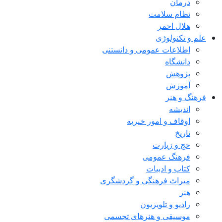
درمان
نظام سلامت
هلال احمر
علم و تکنولوژی
اطلاعات عمومی و دانستنی
دانشگاه
پژوهش
آموزش
فرهنگ و هنر
اندیشه
اوقاف و امور خیریه
تاریخ
حج و زیارت
فرهنگ عمومی
کتاب و ادبیات
میراث فرهنگی و گردشگری
هنر
رادیو و تلویزیون
موسیقی و هنرهای تجسمی