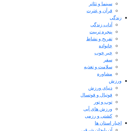
سینما و تئاتر
قرآن و عترت
زندگی
آداب زندگی
پنجره تربیت
تفریح و نشاط
خانواده
خبر خوب
سفر
سلامت و تغذیه
مشاوره
ورزش
دنیای ورزش
فوتبال و فوتسال
توپ و تور
ورزش های آبی
کشتی و رزمی
اخبار استان ها
آذربایجان شرقی