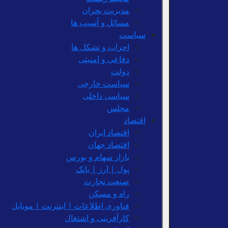
مدیریت بحران
مسائل و آسیب ها
سیاست
احزاب و تشکل ها
دفاعی و امنیتی
دولت
سیاست خارجی
سیاسی داخلی
مجلس
اقتصاد
اقتصاد ایران
اقتصاد جهان
بازار سهام و بورس
پول | ارز | بانک
صنعت تجارت
راه و مسکن
فناوری اطلاعات | اینترنت | موبایل
کارآفرینی و اشتغال