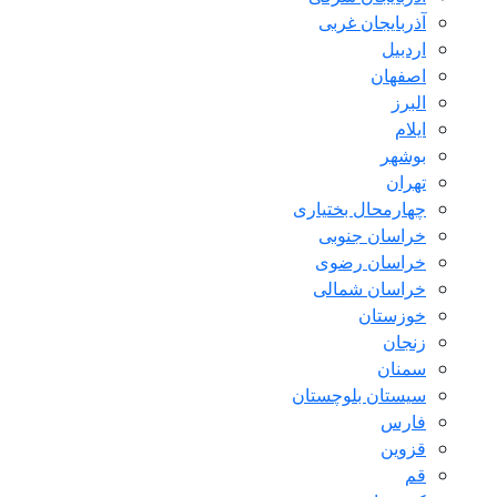
آذربایجان غربی
اردبیل
اصفهان
البرز
ایلام
بوشهر
تهران
چهارمحال بختیاری
خراسان جنوبی
خراسان رضوی
خراسان شمالی
خوزستان
زنجان
سمنان
سیستان بلوچستان
فارس
قزوین
قم