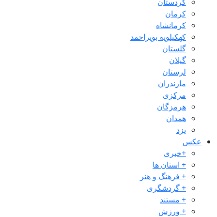
کردستان
کرمان
کرمانشاه
کهکیلویه بویراحمد
گلستان
گیلان
لرستان
مازندران
مرکزی
هرمزگان
همدان
یزد
عکس
+خبری
+ استان ها
+ فرهنگ و هنر
+ گردشگری
+ مستند
+ ورزش