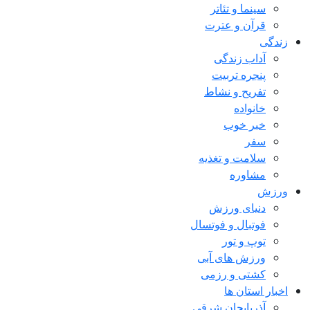
سینما و تئاتر
قرآن و عترت
زندگی
آداب زندگی
پنجره تربیت
تفریح و نشاط
خانواده
خبر خوب
سفر
سلامت و تغذیه
مشاوره
ورزش
دنیای ورزش
فوتبال و فوتسال
توپ و تور
ورزش های آبی
کشتی و رزمی
اخبار استان ها
آذربایجان شرقی