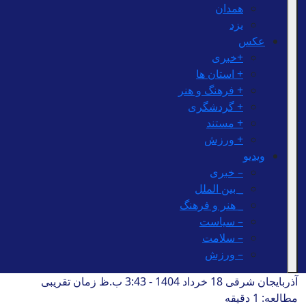
همدان
یزد
عکس
+خبری
+ استان ها
+ فرهنگ و هنر
+ گردشگری
+ مستند
+ ورزش
ویدیو
– خبری
_ بین الملل
_ هنر و فرهنگ
– سیاست
– سلامت
– ورزش
آذربایجان شرقی
18 خرداد 1404 - 3:43 ب.ظ
زمان تقریبی
مطالعه: 1 دقیقه