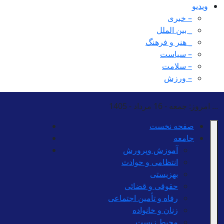
ویدیو
– خبری
_ بین الملل
_ هنر و فرهنگ
– سیاست
– سلامت
– ورزش
...
امروز: جمعه - 16 مرداد - 1405
صفحه نخست
جامعه
آموزش وپرورش
انتظامی و حوادث
بهزیستی
حقوقی و قضائی
رفاه و تأمین اجتماعی
زنان و خانواده
محیط زیست