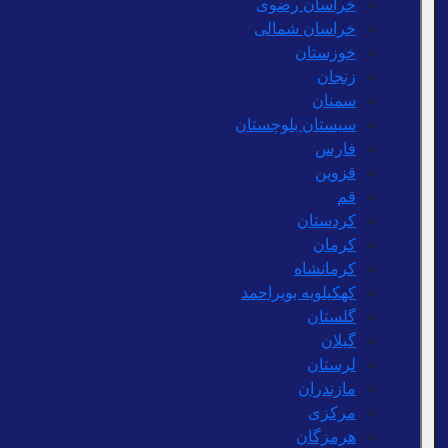
خراسان رضوی
خراسان شمالی
خوزستان
زنجان
سمنان
سیستان بلوچستان
فارس
قزوین
قم
کردستان
کرمان
کرمانشاه
کهکیلویه بویراحمد
گلستان
گیلان
لرستان
مازندران
مرکزی
هرمزگان