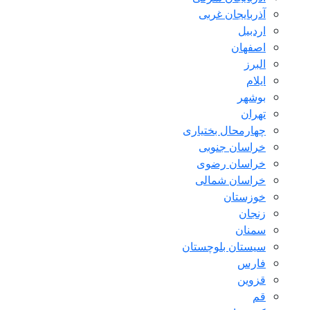
آذربایجان غربی
اردبیل
اصفهان
البرز
ایلام
بوشهر
تهران
چهارمحال بختیاری
خراسان جنوبی
خراسان رضوی
خراسان شمالی
خوزستان
زنجان
سمنان
سیستان بلوچستان
فارس
قزوین
قم