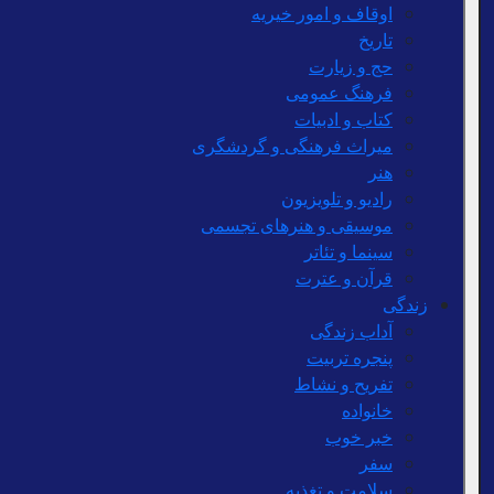
اوقاف و امور خیریه
تاریخ
حج و زیارت
فرهنگ عمومی
کتاب و ادبیات
میراث فرهنگی و گردشگری
هنر
رادیو و تلویزیون
موسیقی و هنرهای تجسمی
سینما و تئاتر
قرآن و عترت
زندگی
آداب زندگی
پنجره تربیت
تفریح و نشاط
خانواده
خبر خوب
سفر
سلامت و تغذیه