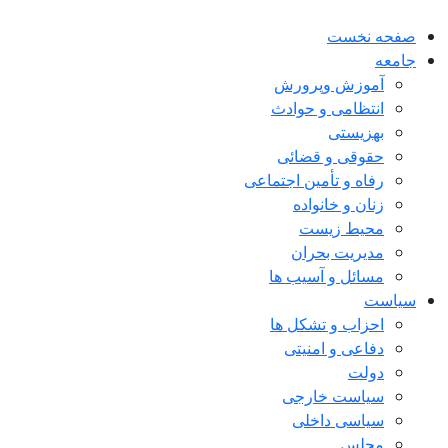
صفحه نخست
جامعه
آموزش وپرورش
انتظامی و حوادث
بهزیستی
حقوقی و قضائی
رفاه و تأمین اجتماعی
زنان و خانواده
محیط زیست
مدیریت بحران
مسائل و آسیب ها
سیاست
احزاب و تشکل ها
دفاعی و امنیتی
دولت
سیاست خارجی
سیاسی داخلی
مجلس