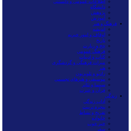
اطلاعات عمومی و دانستنی
دانشگاه
پژوهش
آموزش
فرهنگ و هنر
اندیشه
اوقاف و امور خیریه
تاریخ
حج و زیارت
فرهنگ عمومی
کتاب و ادبیات
میراث فرهنگی و گردشگری
هنر
رادیو و تلویزیون
موسیقی و هنرهای تجسمی
سینما و تئاتر
قرآن و عترت
زندگی
آداب زندگی
پنجره تربیت
تفریح و نشاط
خانواده
خبر خوب
سفر