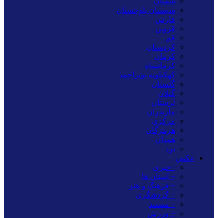
سمنان
سیستان بلوچستان
فارس
قزوین
قم
کردستان
کرمان
کرمانشاه
کهکیلویه بویراحمد
گلستان
گیلان
لرستان
مازندران
مرکزی
هرمزگان
همدان
یزد
عکس
+خبری
+ استان ها
+ فرهنگ و هنر
+ گردشگری
+ مستند
+ ورزش