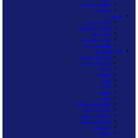
سلامت و تغذیه
مشاوره
ورزش
دنیای ورزش
فوتبال و فوتسال
توپ و تور
ورزش های آبی
کشتی و رزمی
اخبار استان ها
آذربایجان شرقی
آذربایجان غربی
اردبیل
اصفهان
البرز
ایلام
بوشهر
تهران
چهارمحال بختیاری
خراسان جنوبی
خراسان رضوی
خراسان شمالی
خوزستان
زنجان