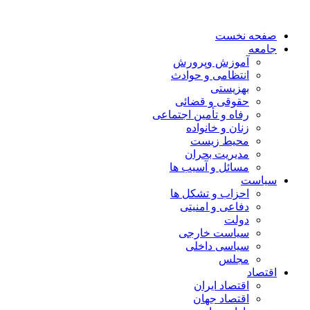
صفحه نخست
جامعه
آموزش وپرورش
انتظامی و حوادث
بهزیستی
حقوقی و قضائی
رفاه و تأمین اجتماعی
زنان و خانواده
محیط زیست
مدیریت بحران
مسائل و آسیب ها
سیاست
احزاب و تشکل ها
دفاعی و امنیتی
دولت
سیاست خارجی
سیاسی داخلی
مجلس
اقتصاد
اقتصاد ایران
اقتصاد جهان