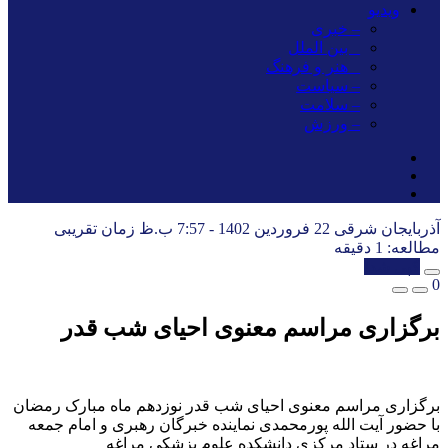
ویدیو
– خبری
_ بین الملل
_ هنر و فرهنگ
– سیاست
– سلامت
– ورزش
آذربایجان شرقی
22 فروردین 1402 - 7:57 ب.ظ
زمان تقریبی
مطالعه: 1 دقیقه
کپی شد!
0
برگزاری مراسم معنوی احیای شب قدر
برگزاری مراسم معنوی احیای شب قدر نوزدهم ماه مبارک رمضان
با حضور آیت الله پورمحمدی نماینده خبرگان رهبری و امام جمعه
مراغه در ستاد مرکزی دانشکده علوم پزشکی مراغه