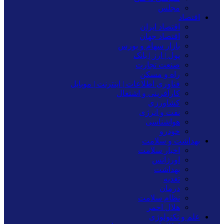
مجلس
اقتصاد
اقتصاد ایران
اقتصاد جهان
بازار سهام و بورس
پول | ارز | بانک
صنعت تجارت
راه و مسکن
فناوری اطلاعات | اینترنت | موبایل
کارآفرینی و اشتغال
کشاورزی
نفت و انرژی
هواشناسی
خودرو
بهداشت و سلامت
اخبار سلامت
اورژانس
بهداشت
تغدیه
درمان
نظام سلامت
هلال احمر
علم و تکنولوژی