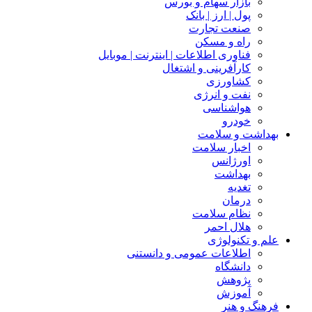
بازار سهام و بورس
پول | ارز | بانک
صنعت تجارت
راه و مسکن
فناوری اطلاعات | اینترنت | موبایل
کارآفرینی و اشتغال
کشاورزی
نفت و انرژی
هواشناسی
خودرو
بهداشت و سلامت
اخبار سلامت
اورژانس
بهداشت
تغدیه
درمان
نظام سلامت
هلال احمر
علم و تکنولوژی
اطلاعات عمومی و دانستنی
دانشگاه
پژوهش
آموزش
فرهنگ و هنر