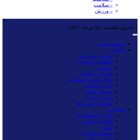
– سلامت
– ورزش
...
امروز: یکشنبه - 18 مرداد - 1405
صفحه نخست
جامعه
آموزش وپرورش
انتظامی و حوادث
بهزیستی
حقوقی و قضائی
رفاه و تأمین اجتماعی
زنان و خانواده
محیط زیست
مدیریت بحران
مسائل و آسیب ها
سیاست
احزاب و تشکل ها
دفاعی و امنیتی
دولت
سیاست خارجی
سیاسی داخلی