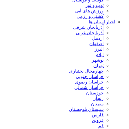
توپ و تور
ورزش های آبی
کشتی و رزمی
اخبار استان ها
آذربایجان شرقی
آذربایجان غربی
اردبیل
اصفهان
البرز
ایلام
بوشهر
تهران
چهارمحال بختیاری
خراسان جنوبی
خراسان رضوی
خراسان شمالی
خوزستان
زنجان
سمنان
سیستان بلوچستان
فارس
قزوین
قم