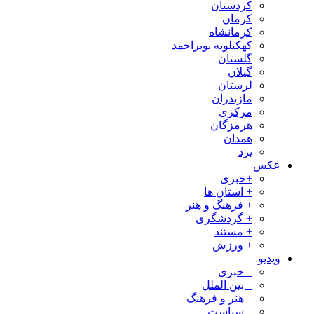
کردستان
کرمان
کرمانشاه
کهکیلویه بویراحمد
گلستان
گیلان
لرستان
مازندران
مرکزی
هرمزگان
همدان
یزد
عکس
+خبری
+ استان ها
+ فرهنگ و هنر
+ گردشگری
+ مستند
+ ورزش
ویدیو
– خبری
_ بین الملل
_ هنر و فرهنگ
– سیاست