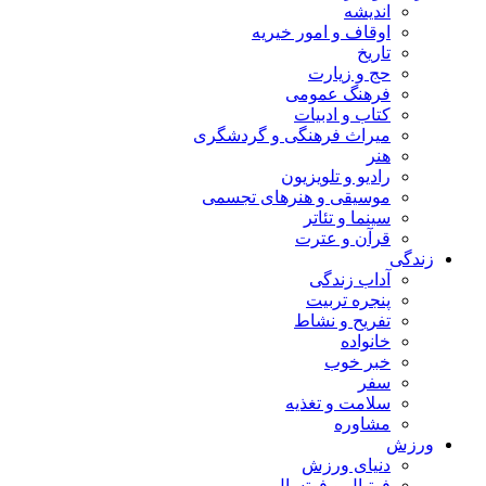
اندیشه
اوقاف و امور خیریه
تاریخ
حج و زیارت
فرهنگ عمومی
کتاب و ادبیات
میراث فرهنگی و گردشگری
هنر
رادیو و تلویزیون
موسیقی و هنرهای تجسمی
سینما و تئاتر
قرآن و عترت
زندگی
آداب زندگی
پنجره تربیت
تفریح و نشاط
خانواده
خبر خوب
سفر
سلامت و تغذیه
مشاوره
ورزش
دنیای ورزش
فوتبال و فوتسال