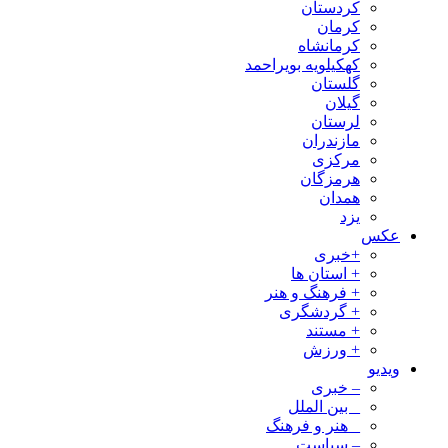
کردستان
کرمان
کرمانشاه
کهکیلویه بویراحمد
گلستان
گیلان
لرستان
مازندران
مرکزی
هرمزگان
همدان
یزد
عکس
+خبری
+ استان ها
+ فرهنگ و هنر
+ گردشگری
+ مستند
+ ورزش
ویدیو
– خبری
_ بین الملل
_ هنر و فرهنگ
– سیاست