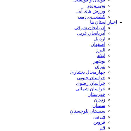
توپ و تور
ورزش های آبی
کشتی و رزمی
اخبار استان ها
آذربایجان شرقی
آذربایجان غربی
اردبیل
اصفهان
البرز
ایلام
بوشهر
تهران
چهارمحال بختیاری
خراسان جنوبی
خراسان رضوی
خراسان شمالی
خوزستان
زنجان
سمنان
سیستان بلوچستان
فارس
قزوین
قم