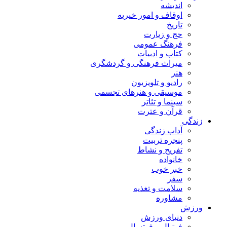
اندیشه
اوقاف و امور خیریه
تاریخ
حج و زیارت
فرهنگ عمومی
کتاب و ادبیات
میراث فرهنگی و گردشگری
هنر
رادیو و تلویزیون
موسیقی و هنرهای تجسمی
سینما و تئاتر
قرآن و عترت
زندگی
آداب زندگی
پنجره تربیت
تفریح و نشاط
خانواده
خبر خوب
سفر
سلامت و تغذیه
مشاوره
ورزش
دنیای ورزش
فوتبال و فوتسال