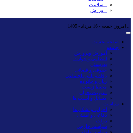
– سلامت
– ورزش
...
امروز: جمعه - 16 مرداد - 1405
صفحه نخست
جامعه
آموزش وپرورش
انتظامی و حوادث
بهزیستی
حقوقی و قضائی
رفاه و تأمین اجتماعی
زنان و خانواده
محیط زیست
مدیریت بحران
مسائل و آسیب ها
سیاست
احزاب و تشکل ها
دفاعی و امنیتی
دولت
سیاست خارجی
سیاسی داخلی