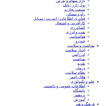
بازار سهام و بورس
پول | ارز | بانک
صنعت تجارت
راه و مسکن
فناوری اطلاعات | اینترنت | موبایل
کارآفرینی و اشتغال
کشاورزی
نفت و انرژی
هواشناسی
خودرو
بهداشت و سلامت
اخبار سلامت
اورژانس
بهداشت
تغدیه
درمان
نظام سلامت
هلال احمر
علم و تکنولوژی
اطلاعات عمومی و دانستنی
دانشگاه
پژوهش
آموزش
فرهنگ و هنر