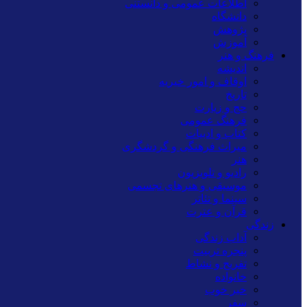
اطلاعات عمومی و دانستنی
دانشگاه
پژوهش
آموزش
فرهنگ و هنر
اندیشه
اوقاف و امور خیریه
تاریخ
حج و زیارت
فرهنگ عمومی
کتاب و ادبیات
میراث فرهنگی و گردشگری
هنر
رادیو و تلویزیون
موسیقی و هنرهای تجسمی
سینما و تئاتر
قرآن و عترت
زندگی
آداب زندگی
پنجره تربیت
تفریح و نشاط
خانواده
خبر خوب
سفر