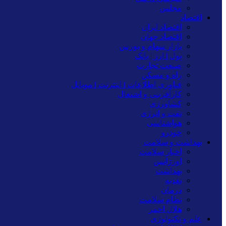
مجلس
اقتصاد
اقتصاد ایران
اقتصاد جهان
بازار سهام و بورس
پول | ارز | بانک
صنعت تجارت
راه و مسکن
فناوری اطلاعات | اینترنت | موبایل
کارآفرینی و اشتغال
کشاورزی
نفت و انرژی
هواشناسی
خودرو
بهداشت و سلامت
اخبار سلامت
اورژانس
بهداشت
تغدیه
درمان
نظام سلامت
هلال احمر
علم و تکنولوژی