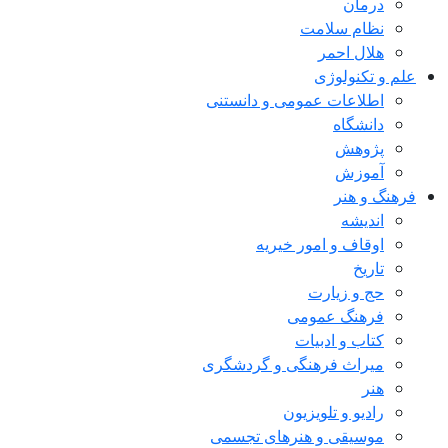
درمان
نظام سلامت
هلال احمر
علم و تکنولوژی
اطلاعات عمومی و دانستنی
دانشگاه
پژوهش
آموزش
فرهنگ و هنر
اندیشه
اوقاف و امور خیریه
تاریخ
حج و زیارت
فرهنگ عمومی
کتاب و ادبیات
میراث فرهنگی و گردشگری
هنر
رادیو و تلویزیون
موسیقی و هنرهای تجسمی