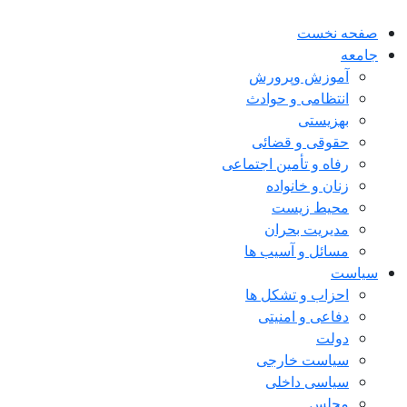
صفحه نخست
جامعه
آموزش وپرورش
انتظامی و حوادث
بهزیستی
حقوقی و قضائی
رفاه و تأمین اجتماعی
زنان و خانواده
محیط زیست
مدیریت بحران
مسائل و آسیب ها
سیاست
احزاب و تشکل ها
دفاعی و امنیتی
دولت
سیاست خارجی
سیاسی داخلی
مجلس