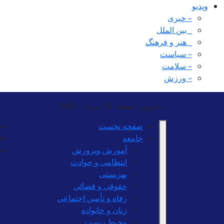
ویدیو
– خبری
_ بین الملل
_ هنر و فرهنگ
– سیاست
– سلامت
– ورزش
...
امروز: جمعه - 16 مرداد - 1405
صفحه نخست
جامعه
آموزش وپرورش
انتظامی و حوادث
بهزیستی
حقوقی و قضائی
رفاه و تأمین اجتماعی
زنان و خانواده
محیط زیست