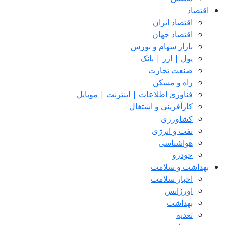
اقتصاد
اقتصاد ایران
اقتصاد جهان
بازار سهام و بورس
پول | ارز | بانک
صنعت تجارت
راه و مسکن
فناوری اطلاعات | اینترنت | موبایل
کارآفرینی و اشتغال
کشاورزی
نفت و انرژی
هواشناسی
خودرو
بهداشت و سلامت
اخبار سلامت
اورژانس
بهداشت
تغدیه