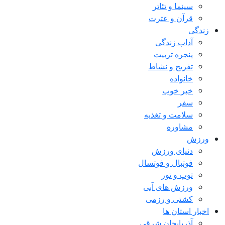
سینما و تئاتر
قرآن و عترت
زندگی
آداب زندگی
پنجره تربیت
تفریح و نشاط
خانواده
خبر خوب
سفر
سلامت و تغذیه
مشاوره
ورزش
دنیای ورزش
فوتبال و فوتسال
توپ و تور
ورزش های آبی
کشتی و رزمی
اخبار استان ها
آذربایجان شرقی