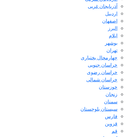
آذربایجان غربی
اردبیل
اصفهان
البرز
ایلام
بوشهر
تهران
چهارمحال بختیاری
خراسان جنوبی
خراسان رضوی
خراسان شمالی
خوزستان
زنجان
سمنان
سیستان بلوچستان
فارس
قزوین
قم