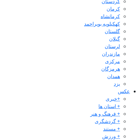
کردستان
کرمان
کرمانشاه
کهکیلویه بویراحمد
گلستان
گیلان
لرستان
مازندران
مرکزی
هرمزگان
همدان
یزد
عکس
+خبری
+ استان ها
+ فرهنگ و هنر
+ گردشگری
+ مستند
+ ورزش