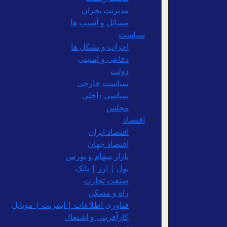
مدیریت بحران
مسائل و آسیب ها
سیاست
احزاب و تشکل ها
دفاعی و امنیتی
دولت
سیاست خارجی
سیاسی داخلی
مجلس
اقتصاد
اقتصاد ایران
اقتصاد جهان
بازار سهام و بورس
پول | ارز | بانک
صنعت تجارت
راه و مسکن
فناوری اطلاعات | اینترنت | موبایل
کارآفرینی و اشتغال