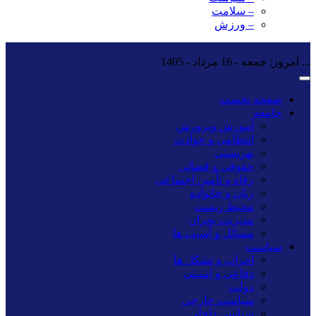
– سلامت
– ورزش
...
امروز: جمعه - 16 مرداد - 1405
صفحه نخست
جامعه
آموزش وپرورش
انتظامی و حوادث
بهزیستی
حقوقی و قضائی
رفاه و تأمین اجتماعی
زنان و خانواده
محیط زیست
مدیریت بحران
مسائل و آسیب ها
سیاست
احزاب و تشکل ها
دفاعی و امنیتی
دولت
سیاست خارجی
سیاسی داخلی