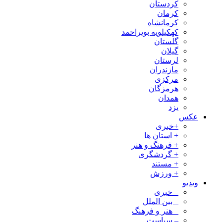
کردستان
کرمان
کرمانشاه
کهکیلویه بویراحمد
گلستان
گیلان
لرستان
مازندران
مرکزی
هرمزگان
همدان
یزد
عکس
+خبری
+ استان ها
+ فرهنگ و هنر
+ گردشگری
+ مستند
+ ورزش
ویدیو
– خبری
_ بین الملل
_ هنر و فرهنگ
– سیاست