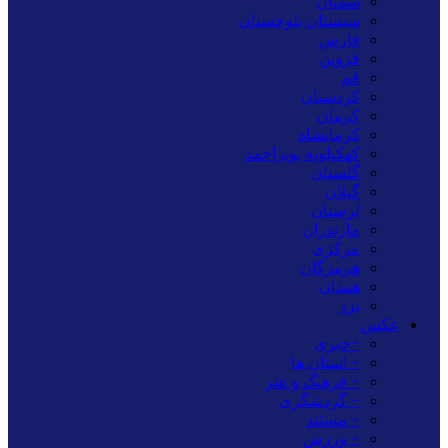
سمنان
سیستان بلوچستان
فارس
قزوین
قم
کردستان
کرمان
کرمانشاه
کهکیلویه بویراحمد
گلستان
گیلان
لرستان
مازندران
مرکزی
هرمزگان
همدان
یزد
عکس
+خبری
+ استان ها
+ فرهنگ و هنر
+ گردشگری
+ مستند
+ ورزش