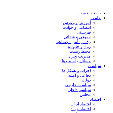
صفحه نخست
جامعه
آموزش وپرورش
انتظامی و حوادث
بهزیستی
حقوقی و قضائی
رفاه و تأمین اجتماعی
زنان و خانواده
محیط زیست
مدیریت بحران
مسائل و آسیب ها
سیاست
احزاب و تشکل ها
دفاعی و امنیتی
دولت
سیاست خارجی
سیاسی داخلی
مجلس
اقتصاد
اقتصاد ایران
اقتصاد جهان