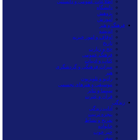
اطلاعات عمومی و دانستنی
دانشگاه
پژوهش
آموزش
فرهنگ و هنر
اندیشه
اوقاف و امور خیریه
تاریخ
حج و زیارت
فرهنگ عمومی
کتاب و ادبیات
میراث فرهنگی و گردشگری
هنر
رادیو و تلویزیون
موسیقی و هنرهای تجسمی
سینما و تئاتر
قرآن و عترت
زندگی
آداب زندگی
پنجره تربیت
تفریح و نشاط
خانواده
خبر خوب
سفر