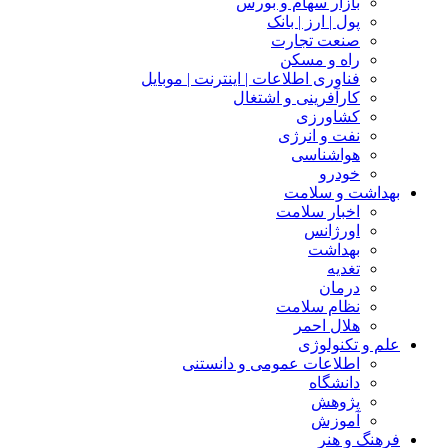
بازار سهام و بورس
پول | ارز | بانک
صنعت تجارت
راه و مسکن
فناوری اطلاعات | اینترنت | موبایل
کارآفرینی و اشتغال
کشاورزی
نفت و انرژی
هواشناسی
خودرو
بهداشت و سلامت
اخبار سلامت
اورژانس
بهداشت
تغدیه
درمان
نظام سلامت
هلال احمر
علم و تکنولوژی
اطلاعات عمومی و دانستنی
دانشگاه
پژوهش
آموزش
فرهنگ و هنر