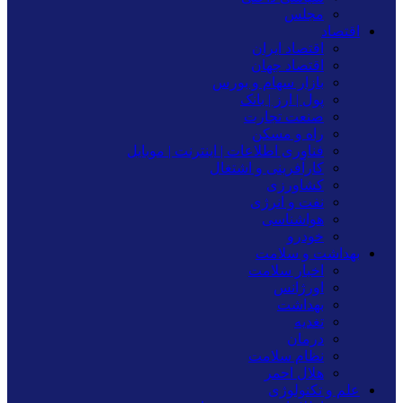
مجلس
اقتصاد
اقتصاد ایران
اقتصاد جهان
بازار سهام و بورس
پول | ارز | بانک
صنعت تجارت
راه و مسکن
فناوری اطلاعات | اینترنت | موبایل
کارآفرینی و اشتغال
کشاورزی
نفت و انرژی
هواشناسی
خودرو
بهداشت و سلامت
اخبار سلامت
اورژانس
بهداشت
تغدیه
درمان
نظام سلامت
هلال احمر
علم و تکنولوژی