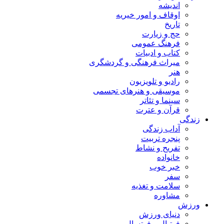
اندیشه
اوقاف و امور خیریه
تاریخ
حج و زیارت
فرهنگ عمومی
کتاب و ادبیات
میراث فرهنگی و گردشگری
هنر
رادیو و تلویزیون
موسیقی و هنرهای تجسمی
سینما و تئاتر
قرآن و عترت
زندگی
آداب زندگی
پنجره تربیت
تفریح و نشاط
خانواده
خبر خوب
سفر
سلامت و تغذیه
مشاوره
ورزش
دنیای ورزش
فوتبال و فوتسال