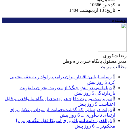
کدخبر: 10366
تاریخ: 13 اردیبهشت 1404
نویسنده
رضا شکوری
مدیر مسئول پایگاه خبری راه وطن
مطالب مرتبط
1
رسانه لبنانی: اقتدار ایران ترامپ را وادار به عقب‌نشینی
کرد
5 روز پیش
2
دیپلماسی در آتش جنگ؛ از مدیریت بحران تا تقویت
بازدارندگی
5 روز پیش
3
سرپرست وزارت دفاع: هر تهدیدی از نگاه ما واقعی و قابل
اعتناست
5 روز پیش
4
دولت در سالی که گذشت/حمایت از میدان و تلاش برای
ارتقای تاب‌آوری ...
6 روز پیش
5
ذوالقدر: ادامه آتش‌افروزی آمریکا قفل تنگه هرمز را
محکم‌تر ...
6 روز پیش