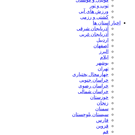
توپ و تور
ورزش های آبی
کشتی و رزمی
اخبار استان ها
آذربایجان شرقی
آذربایجان غربی
اردبیل
اصفهان
البرز
ایلام
بوشهر
تهران
چهارمحال بختیاری
خراسان جنوبی
خراسان رضوی
خراسان شمالی
خوزستان
زنجان
سمنان
سیستان بلوچستان
فارس
قزوین
قم