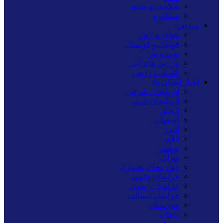
سلامت و تغذیه
مشاوره
ورزش
دنیای ورزش
فوتبال و فوتسال
توپ و تور
ورزش های آبی
کشتی و رزمی
اخبار استان ها
آذربایجان شرقی
آذربایجان غربی
اردبیل
اصفهان
البرز
ایلام
بوشهر
تهران
چهارمحال بختیاری
خراسان جنوبی
خراسان رضوی
خراسان شمالی
خوزستان
زنجان