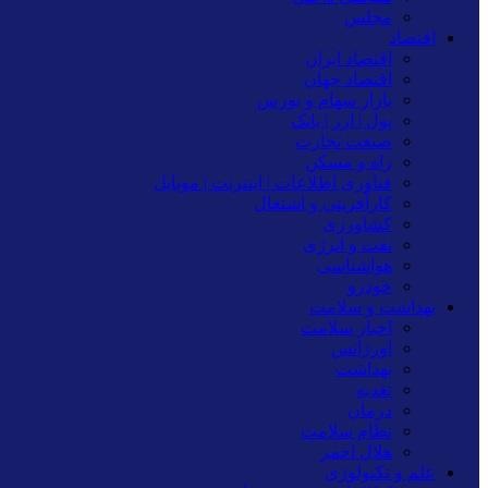
مجلس
اقتصاد
اقتصاد ایران
اقتصاد جهان
بازار سهام و بورس
پول | ارز | بانک
صنعت تجارت
راه و مسکن
فناوری اطلاعات | اینترنت | موبایل
کارآفرینی و اشتغال
کشاورزی
نفت و انرژی
هواشناسی
خودرو
بهداشت و سلامت
اخبار سلامت
اورژانس
بهداشت
تغدیه
درمان
نظام سلامت
هلال احمر
علم و تکنولوژی