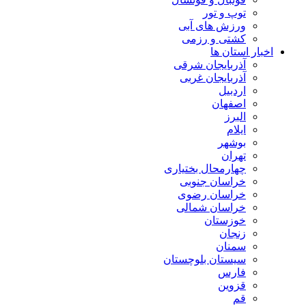
توپ و تور
ورزش های آبی
کشتی و رزمی
اخبار استان ها
آذربایجان شرقی
آذربایجان غربی
اردبیل
اصفهان
البرز
ایلام
بوشهر
تهران
چهارمحال بختیاری
خراسان جنوبی
خراسان رضوی
خراسان شمالی
خوزستان
زنجان
سمنان
سیستان بلوچستان
فارس
قزوین
قم