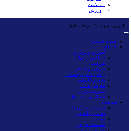
– سلامت
– ورزش
...
امروز: شنبه - 17 مرداد - 1405
صفحه نخست
جامعه
آموزش وپرورش
انتظامی و حوادث
بهزیستی
حقوقی و قضائی
رفاه و تأمین اجتماعی
زنان و خانواده
محیط زیست
مدیریت بحران
مسائل و آسیب ها
سیاست
احزاب و تشکل ها
دفاعی و امنیتی
دولت
سیاست خارجی
سیاسی داخلی