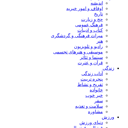
اندیشه
اوقاف و امور خیریه
تاریخ
حج و زیارت
فرهنگ عمومی
کتاب و ادبیات
میراث فرهنگی و گردشگری
هنر
رادیو و تلویزیون
موسیقی و هنرهای تجسمی
سینما و تئاتر
قرآن و عترت
زندگی
آداب زندگی
پنجره تربیت
تفریح و نشاط
خانواده
خبر خوب
سفر
سلامت و تغذیه
مشاوره
ورزش
دنیای ورزش
فوتبال و فوتسال