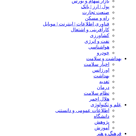
بازار سهام و بورس
پول | ارز | بانک
صنعت تجارت
راه و مسکن
فناوری اطلاعات | اینترنت | موبایل
کارآفرینی و اشتغال
کشاورزی
نفت و انرژی
هواشناسی
خودرو
بهداشت و سلامت
اخبار سلامت
اورژانس
بهداشت
تغدیه
درمان
نظام سلامت
هلال احمر
علم و تکنولوژی
اطلاعات عمومی و دانستنی
دانشگاه
پژوهش
آموزش
فرهنگ و هنر