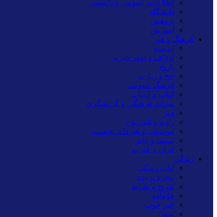
اطلاعات عمومی و دانستنی
دانشگاه
پژوهش
آموزش
فرهنگ و هنر
اندیشه
اوقاف و امور خیریه
تاریخ
حج و زیارت
فرهنگ عمومی
کتاب و ادبیات
میراث فرهنگی و گردشگری
هنر
رادیو و تلویزیون
موسیقی و هنرهای تجسمی
سینما و تئاتر
قرآن و عترت
زندگی
آداب زندگی
پنجره تربیت
تفریح و نشاط
خانواده
خبر خوب
سفر