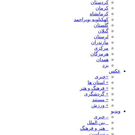
کردستان
کرمان
کرمانشاه
کهکیلویه بویراحمد
گلستان
گیلان
لرستان
مازندران
مرکزی
هرمزگان
همدان
یزد
عکس
+خبری
+ استان ها
+ فرهنگ و هنر
+ گردشگری
+ مستند
+ ورزش
ویدیو
– خبری
_ بین الملل
_ هنر و فرهنگ
– سیاست