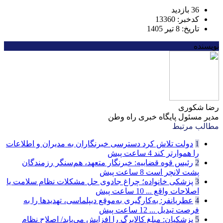
36 بازدید
کدخبر: 13360
تاریخ: 8 تیر 1405
نویسنده
رضا شکوری
مدیر مسئول پایگاه خبری راه وطن
مطالب مرتبط
1
دولت تلاش کرد دسترسی خبرنگاران به مدیران و اطلاعات
را هموارتر کند
4 ساعت پیش
2
رئیس قوه قضاییه: خبرنگار متعهد، هم‌سنگر رزمندگان
پشت لانچر است
8 ساعت پیش
3
پزشکی خانواده؛ چراغ جادوی حل مشکلات نظام سلامت یا
اصلاحات واقع ...
10 ساعت پیش
4
عطریانفر: به‌کارگیری به‌موقع دیپلماسی، تهدیدها را به
فرصت تبدیل ...
12 ساعت پیش
5
پزشکیان: مبلغ کالابرگ را افزایش می‌یابد/ اصلاح نظام