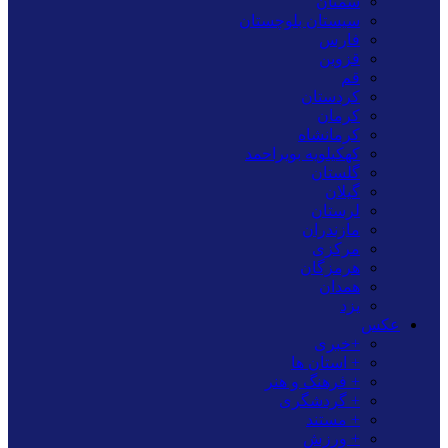
سمنان
سیستان بلوچستان
فارس
قزوین
قم
کردستان
کرمان
کرمانشاه
کهکیلویه بویراحمد
گلستان
گیلان
لرستان
مازندران
مرکزی
هرمزگان
همدان
یزد
عکس
+خبری
+ استان ها
+ فرهنگ و هنر
+ گردشگری
+ مستند
+ ورزش