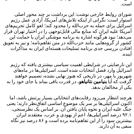
است.
شورای روابط خارجی نوشت: این برداشت بر چند محور اصلی
استوار است: نگرانی از اینکه تلاش‌های آمریکا، آزادی عمل رژیم
اسرائیل برای حمله به حزب‌الله را محدود کند؛ لغو کامل تحریم‌های
آمریکا علیه ایران که منابع مالی قابل‌توجهی را در اختیار تهران قرار
می‌دهد؛ نبود هرگونه اشاره به برنامه موشکی ایران یا حمایت این
کشور از گروه‌هایی مانند حزب‌الله در متن تفاهم‌نامه؛ و نیز به تعویق
افتادن بررسی جدی برنامه تسلیحات هسته‌ای ایران به مذاکرات
آینده.
این نارضایتی در شرایطی اهمیت سیاسی بیشتری یافته که رژیم
اسرائیل وارد فصل انتخابات شده است. اسرائیلی‌ها در ماه‌های
شهریور یا مهر، در تاریخی که هنوز نهایی نشده، تصمیم خواهند
گرفت که آیا
بنیامین نتانیاهو
، در قدرت باقی بماند یا جای خود را به
یکی از مخالفان بدهد.
هرچند انتظار می‌رود رقابت‌های انتخاباتی بسیار پرتنش باشد، اما
اکنون اسرائیلی‌ها بر سر یک موضوع اساسی اتفاق‌نظر دارند؛ یعنی
جنگ علیه ایران و نحوه پایان یافتن آن. بر اساس یک نظرسنجی،
۹۲.۱ درصد اسرائیلی‌ها، اعم از یهودی و عرب، معتقدند ایران
بیشترین سود را از این تفاهم‌نامه برده است و ۸۶ درصد نیز نگاه
منفی به آن دارند.