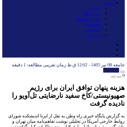
ویدیو
– خبری
_ بین الملل
_ هنر و فرهنگ
– سیاست
– سلامت
– ورزش
جامعه
08 تیر 1405 - 12:02 ق.ظ
زمان تقریبی مطالعه: 1 دقیقه
کپی شد!
0
هزینه پنهان توافق ایران برای رژیم
صهیونیستی/کاخ سفید نارضایتی تل‌آویو را
نادیده گرفت
به گزارش پایگاه خبری راه وطن به نقل از ایرنا اندیشکده شورای
روابط خارجی آمریکا در تحلیلی نوشت تفاهم‌نامه میان تهران و
واشنگتن، رژیم اسرائیل را عملا از روند مذاکرات کنار گذاشته و