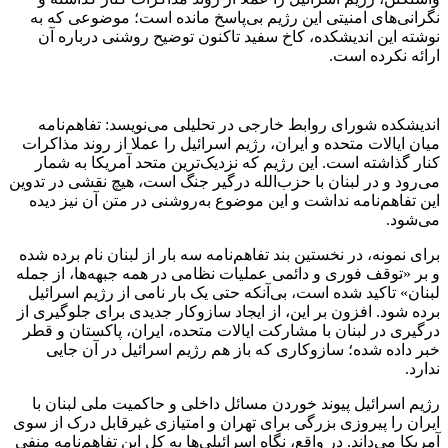
نگرانی‌های امنیتی این رژیم بی‌پاسخ مانده است؛ موضوعی که به
نوشته این اندیشکده، کاخ سفید تاکنون توضیح روشنی درباره آن
ارائه نکرده است.
اندیشکده شورای روابط خارجی در تحلیلی می‌نویسد: تفاهم‌نامه
میان ایالات متحده و ایران، رژیم اسرائیل را عملا از روند مذاکرات
کنار گذاشته است. این رژیم که نزدیک‌ترین متحد آمریکا به شمار
می‌رود و در لبنان با حزب‌الله درگیر جنگ است، هیچ نقشی در تدوین
این تفاهم‌نامه نداشت و این موضوع به‌روشنی در متن آن نیز دیده
می‌شود.
برای نمونه، در نخستین بند تفاهم‌نامه سه بار از لبنان نام برده شده
و بر «توقف فوری و دائمی عملیات نظامی در همه جبهه‌ها، از جمله
لبنان» تاکید شده است، بی‌آنکه حتی یک بار نامی از رژیم اسرائیل
برده شود. افزون بر این، از ایجاد سازوکار جدیدی برای جلوگیری از
درگیری در لبنان با مشارکت ایالات متحده، ایران، پاکستان و قطر
خبر داده شده؛ سازوکاری که باز هم رژیم اسرائیل در آن جایی
ندارد.
رژیم اسرائیل پیوند خوردن مسائل داخلی و حاکمیت ملی لبنان با
ایران را پیروزی بزرگی برای تهران و امتیازی غیرقابل درک از سوی
آمریکا می‌داند. در واقع، نگاه اسرائیلی‌ها به کل این تفاهم‌نامه منفی