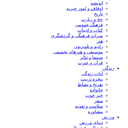
اندیشه
اوقاف و امور خیریه
تاریخ
حج و زیارت
فرهنگ عمومی
کتاب و ادبیات
میراث فرهنگی و گردشگری
هنر
رادیو و تلویزیون
موسیقی و هنرهای تجسمی
سینما و تئاتر
قرآن و عترت
زندگی
آداب زندگی
پنجره تربیت
تفریح و نشاط
خانواده
خبر خوب
سفر
سلامت و تغذیه
مشاوره
ورزش
دنیای ورزش
فوتبال و فوتسال