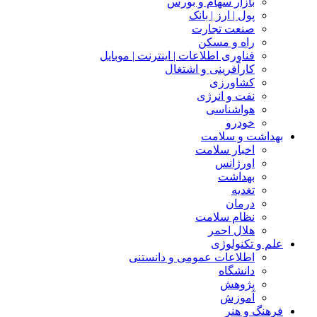
بازار سهام و بورس
پول | ارز | بانک
صنعت تجارت
راه و مسکن
فناوری اطلاعات | اینترنت | موبایل
کارآفرینی و اشتغال
کشاورزی
نفت و انرژی
هواشناسی
خودرو
بهداشت و سلامت
اخبار سلامت
اورژانس
بهداشت
تغدیه
درمان
نظام سلامت
هلال احمر
علم و تکنولوژی
اطلاعات عمومی و دانستنی
دانشگاه
پژوهش
آموزش
فرهنگ و هنر