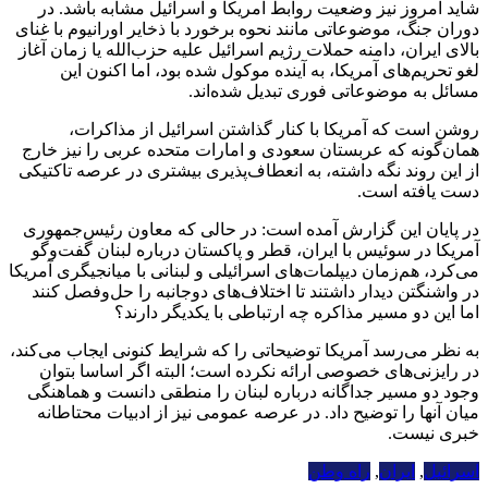
شاید امروز نیز وضعیت روابط آمریکا و اسرائیل مشابه باشد. در
دوران جنگ، موضوعاتی مانند نحوه برخورد با ذخایر اورانیوم با غنای
بالای ایران، دامنه حملات رژیم اسرائیل علیه حزب‌الله یا زمان آغاز
لغو تحریم‌های آمریکا، به آینده موکول شده بود، اما اکنون این
مسائل به موضوعاتی فوری تبدیل شده‌اند.
روشن است که آمریکا با کنار گذاشتن اسرائیل از مذاکرات،
همان‌گونه که عربستان سعودی و امارات متحده عربی را نیز خارج
از این روند نگه داشته، به انعطاف‌پذیری بیشتری در عرصه تاکتیکی
دست یافته است.
در پایان این گزارش آمده است: در حالی که معاون رئیس‌جمهوری
آمریکا در سوئیس با ایران، قطر و پاکستان درباره لبنان گفت‌وگو
می‌کرد، هم‌زمان دیپلمات‌های اسرائیلی و لبنانی با میانجیگری آمریکا
در واشنگتن دیدار داشتند تا اختلاف‌های دوجانبه را حل‌وفصل کنند
اما این دو مسیر مذاکره چه ارتباطی با یکدیگر دارند؟
به نظر می‌رسد آمریکا توضیحاتی را که شرایط کنونی ایجاب می‌کند،
در رایزنی‌های خصوصی ارائه نکرده است؛ البته اگر اساسا بتوان
وجود دو مسیر جداگانه درباره لبنان را منطقی دانست و هماهنگی
میان آنها را توضیح داد. در عرصه عمومی نیز از ادبیات محتاطانه
خبری نیست.
اسرائیل
,
ایران
,
راه وطن