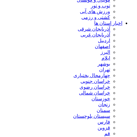
توپ و تور
ورزش های آبی
کشتی و رزمی
اخبار استان ها
آذربایجان شرقی
آذربایجان غربی
اردبیل
اصفهان
البرز
ایلام
بوشهر
تهران
چهارمحال بختیاری
خراسان جنوبی
خراسان رضوی
خراسان شمالی
خوزستان
زنجان
سمنان
سیستان بلوچستان
فارس
قزوین
قم