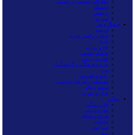
اطلاعات عمومی و دانستنی
دانشگاه
پژوهش
آموزش
فرهنگ و هنر
اندیشه
اوقاف و امور خیریه
تاریخ
حج و زیارت
فرهنگ عمومی
کتاب و ادبیات
میراث فرهنگی و گردشگری
هنر
رادیو و تلویزیون
موسیقی و هنرهای تجسمی
سینما و تئاتر
قرآن و عترت
زندگی
آداب زندگی
پنجره تربیت
تفریح و نشاط
خانواده
خبر خوب
سفر