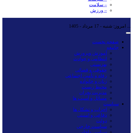
– سلامت
– ورزش
...
امروز: شنبه - 17 مرداد - 1405
صفحه نخست
جامعه
آموزش وپرورش
انتظامی و حوادث
بهزیستی
حقوقی و قضائی
رفاه و تأمین اجتماعی
زنان و خانواده
محیط زیست
مدیریت بحران
مسائل و آسیب ها
سیاست
احزاب و تشکل ها
دفاعی و امنیتی
دولت
سیاست خارجی
سیاسی داخلی