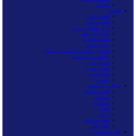
مجلس
اقتصاد
اقتصاد ایران
اقتصاد جهان
بازار سهام و بورس
پول | ارز | بانک
صنعت تجارت
راه و مسکن
فناوری اطلاعات | اینترنت | موبایل
کارآفرینی و اشتغال
کشاورزی
نفت و انرژی
هواشناسی
خودرو
بهداشت و سلامت
اخبار سلامت
اورژانس
بهداشت
تغدیه
درمان
نظام سلامت
هلال احمر
علم و تکنولوژی