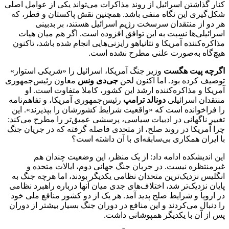
کنار گذاشتن اسرائیل از روند مذاکرات می‌تواند یکی از عوامل اصلی
شکل‌گیری این نگاه منفی باشد. همچنین نقش پاکستان و قطر، که
هر دو از منتقدان سرسخت رژیم اسرائیل هستند، بر بدبینی
اسرائیلی‌ها نسبت به این توافق افزوده است. اگر هم میان هیات
مذاکره‌کننده آمریکا و نتانیاهو رایزنی‌هایی انجام شده باشد، تاکنون
هیچ‌گاه به‌صورت علنی مطرح نشده است.
اگرچه پیت هگست
وزیر جنگ آمریکا، اسرائیل را «شریکی استوار»
توصیف کرده بود. اما اکنون لحن
جی‌دی ونس
معاون رئیس‌جمهوری
آمریکا و مذاکره‌کننده ارشد این کشور، کاملا متفاوت است. او
منتقدان اسرائیلی
دونالد ترامپ
رئیس‌جمهوری آمریکا، و تفاهم‌نامه
را فراخوانده است که «واقعیت شرایط کشورشان را بپذیرند». این
تغییر ناگهانی در ادبیات سیاسی، پرسشی عمیق‌تر را مطرح می‌کند:
چرا آمریکا در روند صلح، از متحدی فاصله گرفته که در جریان جنگ
با ایران همکاری بی‌سابقه‌ای با آن داشته است؟
این اندیشکده ادامه داد: از یک منظر، این وضعیت چندان هم
غیرمنتظره نیست. در جریان جنگ جهانی دوم، ایالات متحده و
انگلیس نزدیک‌ترین متحدان نظامی یکدیگر بودند، اما هرچه جنگ به
پایان نزدیک‌تر شد، اختلاف‌های جدی میان آنها درباره راهبرد نظامی
در اروپا و شرایط صلح پدید آمد. هر یک از دو کشور منافع ملی خود
را دنبال می‌کردند و این منافع در دوران جنگ بسیار بیشتر از دوران
پس از آن با یکدیگر همپوشانی داشت.