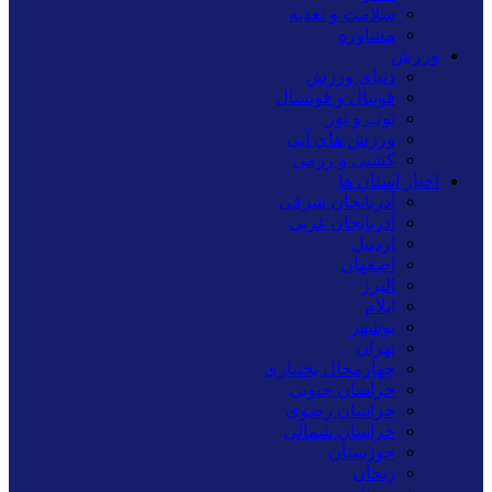
سلامت و تغذیه
مشاوره
ورزش
دنیای ورزش
فوتبال و فوتسال
توپ و تور
ورزش های آبی
کشتی و رزمی
اخبار استان ها
آذربایجان شرقی
آذربایجان غربی
اردبیل
اصفهان
البرز
ایلام
بوشهر
تهران
چهارمحال بختیاری
خراسان جنوبی
خراسان رضوی
خراسان شمالی
خوزستان
زنجان