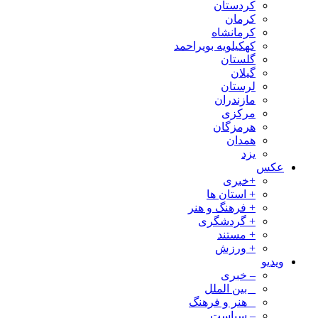
کردستان
کرمان
کرمانشاه
کهکیلویه بویراحمد
گلستان
گیلان
لرستان
مازندران
مرکزی
هرمزگان
همدان
یزد
عکس
+خبری
+ استان ها
+ فرهنگ و هنر
+ گردشگری
+ مستند
+ ورزش
ویدیو
– خبری
_ بین الملل
_ هنر و فرهنگ
– سیاست