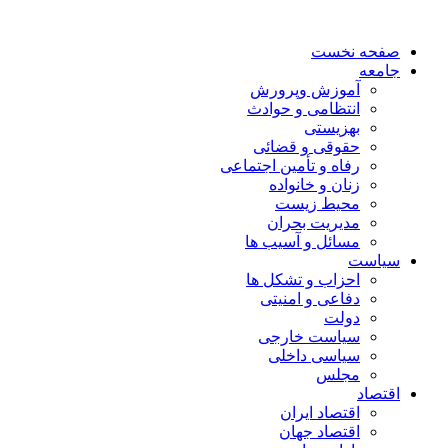
صفحه نخست
جامعه
آموزش وپرورش
انتظامی و حوادث
بهزیستی
حقوقی و قضائی
رفاه و تأمین اجتماعی
زنان و خانواده
محیط زیست
مدیریت بحران
مسائل و آسیب ها
سیاست
احزاب و تشکل ها
دفاعی و امنیتی
دولت
سیاست خارجی
سیاسی داخلی
مجلس
اقتصاد
اقتصاد ایران
اقتصاد جهان