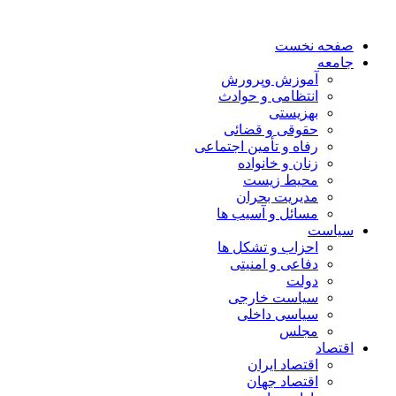
صفحه نخست
جامعه
آموزش وپرورش
انتظامی و حوادث
بهزیستی
حقوقی و قضائی
رفاه و تأمین اجتماعی
زنان و خانواده
محیط زیست
مدیریت بحران
مسائل و آسیب ها
سیاست
احزاب و تشکل ها
دفاعی و امنیتی
دولت
سیاست خارجی
سیاسی داخلی
مجلس
اقتصاد
اقتصاد ایران
اقتصاد جهان