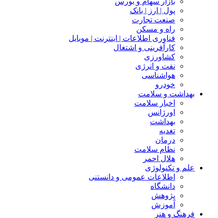
بازار سهام و بورس
پول | ارز | بانک
صنعت تجارت
راه و مسکن
فناوری اطلاعات | اینترنت | موبایل
کارآفرینی و اشتغال
کشاورزی
نفت و انرژی
هواشناسی
خودرو
بهداشت و سلامت
اخبار سلامت
اورژانس
بهداشت
تغدیه
درمان
نظام سلامت
هلال احمر
علم و تکنولوژی
اطلاعات عمومی و دانستنی
دانشگاه
پژوهش
آموزش
فرهنگ و هنر