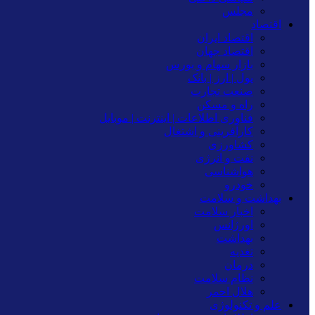
مجلس
اقتصاد
اقتصاد ایران
اقتصاد جهان
بازار سهام و بورس
پول | ارز | بانک
صنعت تجارت
راه و مسکن
فناوری اطلاعات | اینترنت | موبایل
کارآفرینی و اشتغال
کشاورزی
نفت و انرژی
هواشناسی
خودرو
بهداشت و سلامت
اخبار سلامت
اورژانس
بهداشت
تغدیه
درمان
نظام سلامت
هلال احمر
علم و تکنولوژی