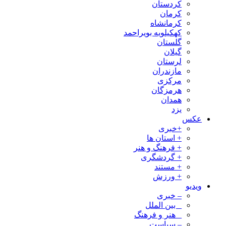
کردستان
کرمان
کرمانشاه
کهکیلویه بویراحمد
گلستان
گیلان
لرستان
مازندران
مرکزی
هرمزگان
همدان
یزد
عکس
+خبری
+ استان ها
+ فرهنگ و هنر
+ گردشگری
+ مستند
+ ورزش
ویدیو
– خبری
_ بین الملل
_ هنر و فرهنگ
– سیاست