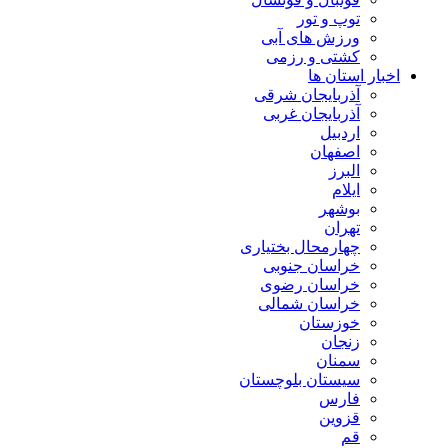
توپ و تور
ورزش های آبی
کشتی و رزمی
اخبار استان ها
آذربایجان شرقی
آذربایجان غربی
اردبیل
اصفهان
البرز
ایلام
بوشهر
تهران
چهارمحال بختیاری
خراسان جنوبی
خراسان رضوی
خراسان شمالی
خوزستان
زنجان
سمنان
سیستان بلوچستان
فارس
قزوین
قم