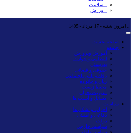
– سلامت
– ورزش
...
امروز: شنبه - 17 مرداد - 1405
صفحه نخست
جامعه
آموزش وپرورش
انتظامی و حوادث
بهزیستی
حقوقی و قضائی
رفاه و تأمین اجتماعی
زنان و خانواده
محیط زیست
مدیریت بحران
مسائل و آسیب ها
سیاست
احزاب و تشکل ها
دفاعی و امنیتی
دولت
سیاست خارجی
سیاسی داخلی