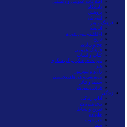
اطلاعات عمومی و دانستنی
دانشگاه
پژوهش
آموزش
فرهنگ و هنر
اندیشه
اوقاف و امور خیریه
تاریخ
حج و زیارت
فرهنگ عمومی
کتاب و ادبیات
میراث فرهنگی و گردشگری
هنر
رادیو و تلویزیون
موسیقی و هنرهای تجسمی
سینما و تئاتر
قرآن و عترت
زندگی
آداب زندگی
پنجره تربیت
تفریح و نشاط
خانواده
خبر خوب
سفر