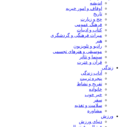
اندیشه
اوقاف و امور خیریه
تاریخ
حج و زیارت
فرهنگ عمومی
کتاب و ادبیات
میراث فرهنگی و گردشگری
هنر
رادیو و تلویزیون
موسیقی و هنرهای تجسمی
سینما و تئاتر
قرآن و عترت
زندگی
آداب زندگی
پنجره تربیت
تفریح و نشاط
خانواده
خبر خوب
سفر
سلامت و تغذیه
مشاوره
ورزش
دنیای ورزش
فوتبال و فوتسال