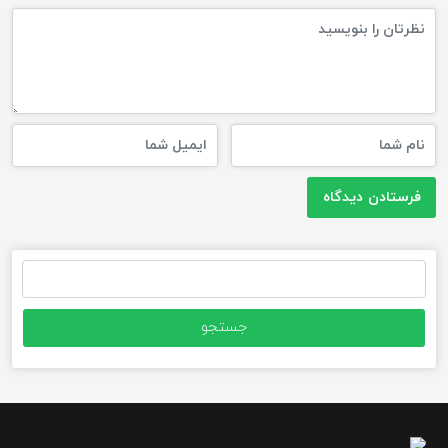
جستجو
برای: