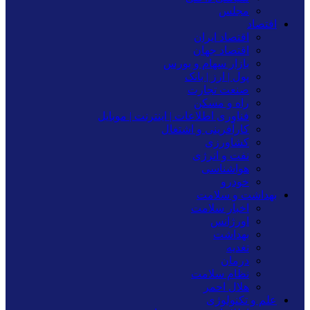
مجلس
اقتصاد
اقتصاد ایران
اقتصاد جهان
بازار سهام و بورس
پول | ارز | بانک
صنعت تجارت
راه و مسکن
فناوری اطلاعات | اینترنت | موبایل
کارآفرینی و اشتغال
کشاورزی
نفت و انرژی
هواشناسی
خودرو
بهداشت و سلامت
اخبار سلامت
اورژانس
بهداشت
تغدیه
درمان
نظام سلامت
هلال احمر
علم و تکنولوژی