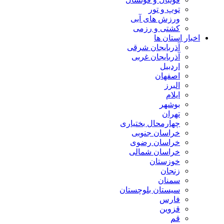
توپ و تور
ورزش های آبی
کشتی و رزمی
اخبار استان ها
آذربایجان شرقی
آذربایجان غربی
اردبیل
اصفهان
البرز
ایلام
بوشهر
تهران
چهارمحال بختیاری
خراسان جنوبی
خراسان رضوی
خراسان شمالی
خوزستان
زنجان
سمنان
سیستان بلوچستان
فارس
قزوین
قم