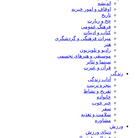
اندیشه
اوقاف و امور خیریه
تاریخ
حج و زیارت
فرهنگ عمومی
کتاب و ادبیات
میراث فرهنگی و گردشگری
هنر
رادیو و تلویزیون
موسیقی و هنرهای تجسمی
سینما و تئاتر
قرآن و عترت
زندگی
آداب زندگی
پنجره تربیت
تفریح و نشاط
خانواده
خبر خوب
سفر
سلامت و تغذیه
مشاوره
ورزش
دنیای ورزش
فوتبال و فوتسال