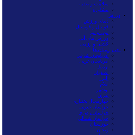
سلامت و تغذیه
مشاوره
ورزش
دنیای ورزش
فوتبال و فوتسال
توپ و تور
ورزش های آبی
کشتی و رزمی
اخبار استان ها
آذربایجان شرقی
آذربایجان غربی
اردبیل
اصفهان
البرز
ایلام
بوشهر
تهران
چهارمحال بختیاری
خراسان جنوبی
خراسان رضوی
خراسان شمالی
خوزستان
زنجان