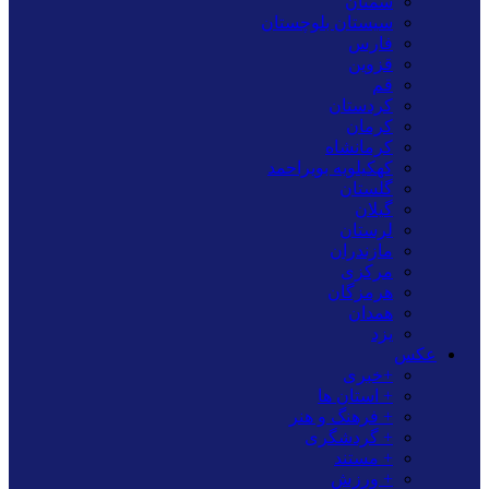
سمنان
سیستان بلوچستان
فارس
قزوین
قم
کردستان
کرمان
کرمانشاه
کهکیلویه بویراحمد
گلستان
گیلان
لرستان
مازندران
مرکزی
هرمزگان
همدان
یزد
عکس
+خبری
+ استان ها
+ فرهنگ و هنر
+ گردشگری
+ مستند
+ ورزش