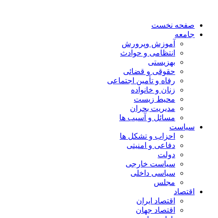
صفحه نخست
جامعه
آموزش وپرورش
انتظامی و حوادث
بهزیستی
حقوقی و قضائی
رفاه و تأمین اجتماعی
زنان و خانواده
محیط زیست
مدیریت بحران
مسائل و آسیب ها
سیاست
احزاب و تشکل ها
دفاعی و امنیتی
دولت
سیاست خارجی
سیاسی داخلی
مجلس
اقتصاد
اقتصاد ایران
اقتصاد جهان