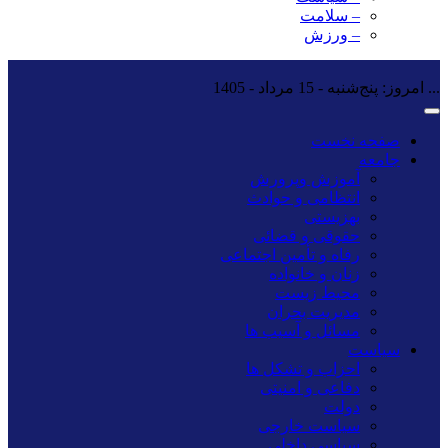
– سلامت
– ورزش
...
امروز: پنج‌شنبه - 15 مرداد - 1405
صفحه نخست
جامعه
آموزش وپرورش
انتظامی و حوادث
بهزیستی
حقوقی و قضائی
رفاه و تأمین اجتماعی
زنان و خانواده
محیط زیست
مدیریت بحران
مسائل و آسیب ها
سیاست
احزاب و تشکل ها
دفاعی و امنیتی
دولت
سیاست خارجی
سیاسی داخلی