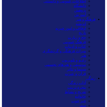
اطلاعات عمومی و دانستنی
دانشگاه
پژوهش
آموزش
فرهنگ و هنر
اندیشه
اوقاف و امور خیریه
تاریخ
حج و زیارت
فرهنگ عمومی
کتاب و ادبیات
میراث فرهنگی و گردشگری
هنر
رادیو و تلویزیون
موسیقی و هنرهای تجسمی
سینما و تئاتر
قرآن و عترت
زندگی
آداب زندگی
پنجره تربیت
تفریح و نشاط
خانواده
خبر خوب
سفر