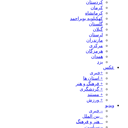
کردستان
کرمان
کرمانشاه
کهکیلویه بویراحمد
گلستان
گیلان
لرستان
مازندران
مرکزی
هرمزگان
همدان
یزد
عکس
+خبری
+ استان ها
+ فرهنگ و هنر
+ گردشگری
+ مستند
+ ورزش
ویدیو
– خبری
_ بین الملل
_ هنر و فرهنگ
– سیاست