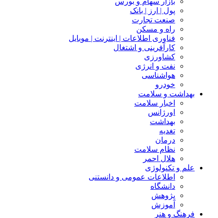
بازار سهام و بورس
پول | ارز | بانک
صنعت تجارت
راه و مسکن
فناوری اطلاعات | اینترنت | موبایل
کارآفرینی و اشتغال
کشاورزی
نفت و انرژی
هواشناسی
خودرو
بهداشت و سلامت
اخبار سلامت
اورژانس
بهداشت
تغدیه
درمان
نظام سلامت
هلال احمر
علم و تکنولوژی
اطلاعات عمومی و دانستنی
دانشگاه
پژوهش
آموزش
فرهنگ و هنر