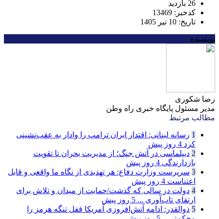
26 بازدید
کدخبر: 13469
تاریخ: 10 تیر 1405
نویسنده
رضا شکوری
مدیر مسئول پایگاه خبری راه وطن
مطالب مرتبط
1
رسانه لبنانی: اقتدار ایران ترامپ را وادار به عقب‌نشینی
کرد
4 روز پیش
2
دیپلماسی در آتش جنگ؛ از مدیریت بحران تا تقویت
بازدارندگی
4 روز پیش
3
سرپرست وزارت دفاع: هر تهدیدی از نگاه ما واقعی و قابل
اعتناست
4 روز پیش
4
دولت در سالی که گذشت/حمایت از میدان و تلاش برای
ارتقای تاب‌آوری ...
5 روز پیش
5
ذوالقدر: ادامه آتش‌افروزی آمریکا قفل تنگه هرمز را
محکم‌تر ...
5 روز پیش