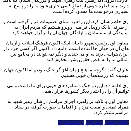
عارف افزود: اما راهبرد بیت رهبری شهید و فرزندان ایشان که تاکید
دارند نباید قطره خونی از دماغ کسی جاری شود ما را در پاسخ به
بسیاری درخواست ها محدود کرده است.
وی خاطرنشان کرد: این راهبرد مبنای تصمیمات قرار گرفته است و
از طرفی با یک رویداد فراملی روبرو هستیم که مردم ایران به
نمایندگی از مسلمانان و آزادگان جهان آن را برگزار خواهند کرد.
معاون اول رئیس‌جمهور با بیان اینکه اکنون فرهنگ انقلاب و آرمان
های آن در جهان جا افتاده است، ادامه داد: اکنون اگر کسی حرف از
ایران هراسی بزند به او می‌خندند و دیگر نمی‌توانند در مجامع بین
المللی ما را به نقض حقوق بشر محکوم کنند.
عارف گفت: گرچه ما هیچ زمان آِغز گر جنگ نبودیم اما اکنون جهان
فهمیده که رزمنده‌های خوبی هستیم.
وی ادامه داد: این دو جنگ دستآوردهای خوبی برای ما داشت و می
توانیم آن را در اختیار دیگر کشورها قرار دهیم.
معاون اول با تاکید بر راهبرد اجرای مراسم در شان رهبر شهید به
همراه ایمنی و امنیت مردم از اقدامات صورت گرفته در ستاد
مراسم تشکر کرد.
جنگ رمضان
,
راه وطن
,
مراسم تشییع