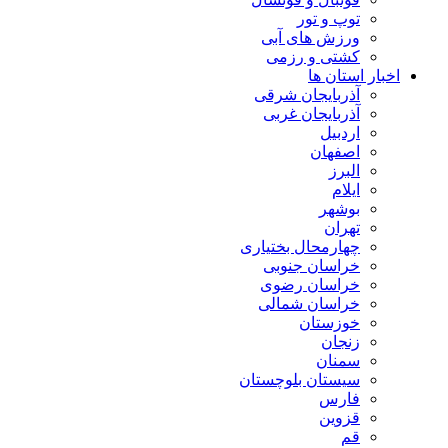
توپ و تور
ورزش های آبی
کشتی و رزمی
اخبار استان ها
آذربایجان شرقی
آذربایجان غربی
اردبیل
اصفهان
البرز
ایلام
بوشهر
تهران
چهارمحال بختیاری
خراسان جنوبی
خراسان رضوی
خراسان شمالی
خوزستان
زنجان
سمنان
سیستان بلوچستان
فارس
قزوین
قم