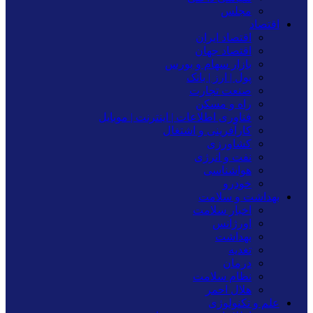
مجلس
اقتصاد
اقتصاد ایران
اقتصاد جهان
بازار سهام و بورس
پول | ارز | بانک
صنعت تجارت
راه و مسکن
فناوری اطلاعات | اینترنت | موبایل
کارآفرینی و اشتغال
کشاورزی
نفت و انرژی
هواشناسی
خودرو
بهداشت و سلامت
اخبار سلامت
اورژانس
بهداشت
تغدیه
درمان
نظام سلامت
هلال احمر
علم و تکنولوژی