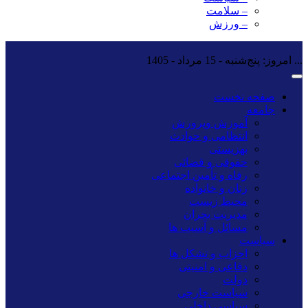
– سلامت
– ورزش
...
امروز: پنج‌شنبه - 15 مرداد - 1405
صفحه نخست
جامعه
آموزش وپرورش
انتظامی و حوادث
بهزیستی
حقوقی و قضائی
رفاه و تأمین اجتماعی
زنان و خانواده
محیط زیست
مدیریت بحران
مسائل و آسیب ها
سیاست
احزاب و تشکل ها
دفاعی و امنیتی
دولت
سیاست خارجی
سیاسی داخلی