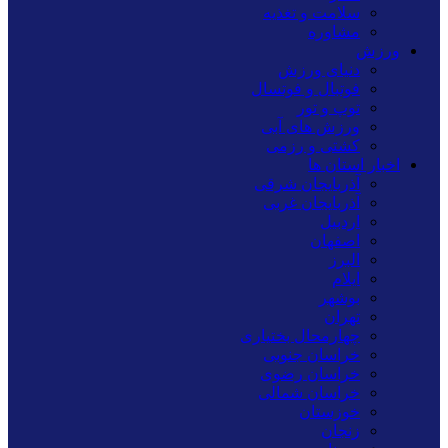
سلامت و تغذیه
مشاوره
ورزش
دنیای ورزش
فوتبال و فوتسال
توپ و تور
ورزش های آبی
کشتی و رزمی
اخبار استان ها
آذربایجان شرقی
آذربایجان غربی
اردبیل
اصفهان
البرز
ایلام
بوشهر
تهران
چهارمحال بختیاری
خراسان جنوبی
خراسان رضوی
خراسان شمالی
خوزستان
زنجان