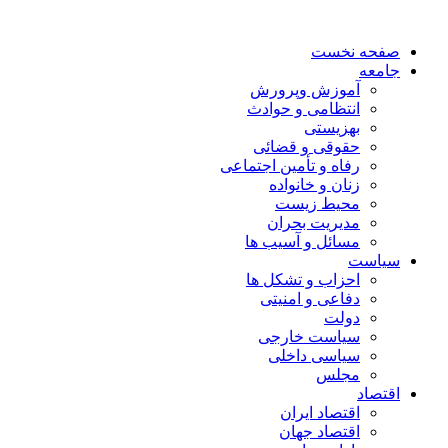
صفحه نخست
جامعه
آموزش وپرورش
انتظامی و حوادث
بهزیستی
حقوقی و قضائی
رفاه و تأمین اجتماعی
زنان و خانواده
محیط زیست
مدیریت بحران
مسائل و آسیب ها
سیاست
احزاب و تشکل ها
دفاعی و امنیتی
دولت
سیاست خارجی
سیاسی داخلی
مجلس
اقتصاد
اقتصاد ایران
اقتصاد جهان