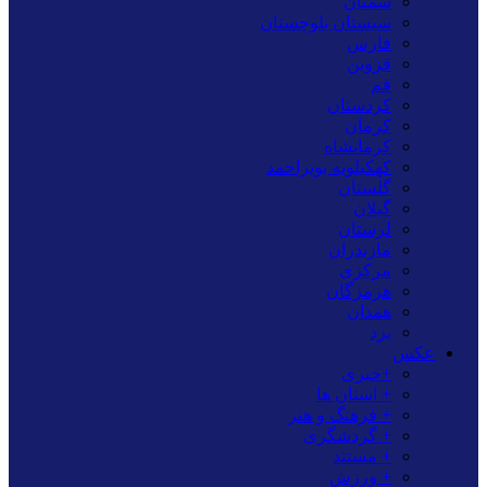
سمنان
سیستان بلوچستان
فارس
قزوین
قم
کردستان
کرمان
کرمانشاه
کهکیلویه بویراحمد
گلستان
گیلان
لرستان
مازندران
مرکزی
هرمزگان
همدان
یزد
عکس
+خبری
+ استان ها
+ فرهنگ و هنر
+ گردشگری
+ مستند
+ ورزش