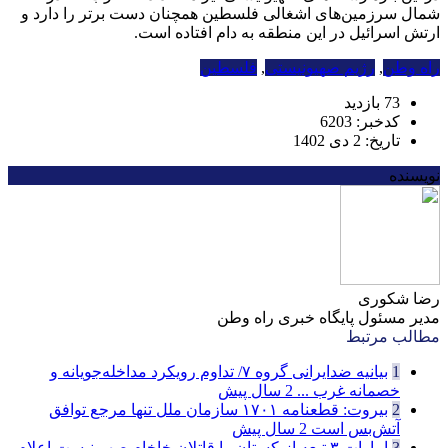
شمال سرزمین‌های اشغالی فلسطین همچنان دست برتر را دارد و
ارتش اسرائیل در این منطقه به دام افتاده است.
راه وطن
,
رژیم صهیونیستی
,
فلسطین
73 بازدید
کدخبر: 6203
تاریخ: 2 دی 1402
نویسنده
رضا شکوری
مدیر مسئول پایگاه خبری راه وطن
مطالب مرتبط
1
بیانیه ضدایرانی گروه ۷/ تداوم رویکرد مداخله‌جویانه و
خصمانه غرب ...
2 سال پیش
2
بیروت: قطعنامه ۱۷۰۱ سازمان ملل تنها مرجع توافق
آتش‌بس است
2 سال پیش
3
امارات ۳ تبعه ازبکستان را قاتلان خاخام صهیونیست اعلام