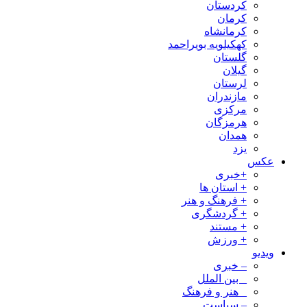
کردستان
کرمان
کرمانشاه
کهکیلویه بویراحمد
گلستان
گیلان
لرستان
مازندران
مرکزی
هرمزگان
همدان
یزد
عکس
+خبری
+ استان ها
+ فرهنگ و هنر
+ گردشگری
+ مستند
+ ورزش
ویدیو
– خبری
_ بین الملل
_ هنر و فرهنگ
– سیاست