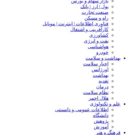
بازار سهام و بورس
پول | ارز | بانک
صنعت تجارت
راه و مسکن
فناوری اطلاعات | اینترنت | موبایل
کارآفرینی و اشتغال
کشاورزی
نفت و انرژی
هواشناسی
خودرو
بهداشت و سلامت
اخبار سلامت
اورژانس
بهداشت
تغدیه
درمان
نظام سلامت
هلال احمر
علم و تکنولوژی
اطلاعات عمومی و دانستنی
دانشگاه
پژوهش
آموزش
فرهنگ و هنر