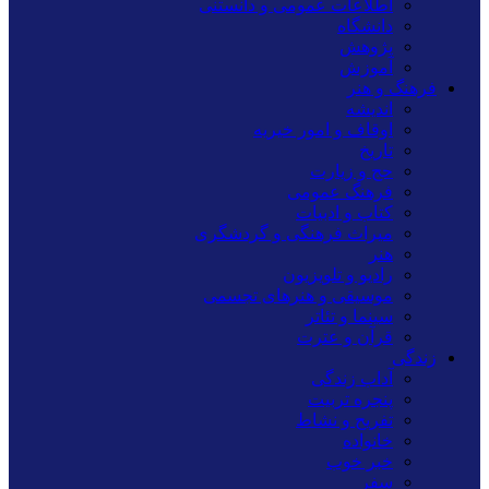
اطلاعات عمومی و دانستنی
دانشگاه
پژوهش
آموزش
فرهنگ و هنر
اندیشه
اوقاف و امور خیریه
تاریخ
حج و زیارت
فرهنگ عمومی
کتاب و ادبیات
میراث فرهنگی و گردشگری
هنر
رادیو و تلویزیون
موسیقی و هنرهای تجسمی
سینما و تئاتر
قرآن و عترت
زندگی
آداب زندگی
پنجره تربیت
تفریح و نشاط
خانواده
خبر خوب
سفر