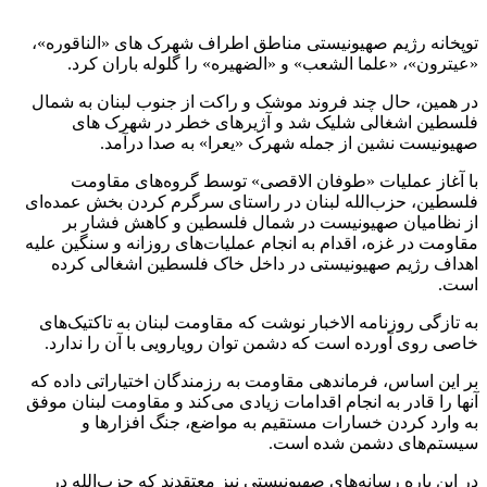
توپخانه رژیم صهیونیستی مناطق اطراف شهرک های «الناقوره»،
«عیترون»، «علما الشعب» و «الضهیره» را گلوله باران کرد.
در همین، حال چند فروند موشک و راکت از جنوب لبنان به شمال
فلسطین اشغالی شلیک شد و آژیرهای خطر در شهرک های
صهیونیست نشین از جمله شهرک «یعرا» به صدا درآمد.
با آغاز عملیات «طوفان الاقصی» توسط گروه‌های مقاومت
فلسطین، حزب‌الله لبنان در راستای سرگرم کردن بخش عمده‌ای
از نظامیان صهیونیست در شمال فلسطین و کاهش فشار بر
مقاومت در غزه، اقدام به انجام عملیات‌های روزانه و سنگین علیه
اهداف رژیم صهیونیستی در داخل خاک فلسطین اشغالی کرده
است.
به تازگی روزنامه الاخبار نوشت که مقاومت لبنان به تاکتیک‌های
خاصی روی آورده است که دشمن توان رویارویی با آن را ندارد.
بر این اساس، فرماندهی مقاومت به رزمندگان اختیاراتی داده که
آنها را قادر به انجام اقدامات زیادی می‌کند و مقاومت لبنان موفق
به وارد کردن خسارات مستقیم به مواضع، جنگ افزارها و
سیستم‌های دشمن شده است.
در این باره رسانه‌های صهیونیستی نیز معتقدند که حزب‌الله در