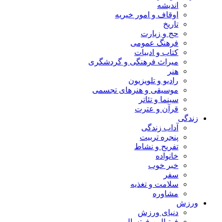
اندیشه
اوقاف و امور خیریه
تاریخ
حج و زیارت
فرهنگ عمومی
کتاب و ادبیات
میراث فرهنگی و گردشگری
هنر
رادیو و تلویزیون
موسیقی و هنرهای تجسمی
سینما و تئاتر
قرآن و عترت
زندگی
آداب زندگی
پنجره تربیت
تفریح و نشاط
خانواده
خبر خوب
سفر
سلامت و تغذیه
مشاوره
ورزش
دنیای ورزش
فوتبال و فوتسال