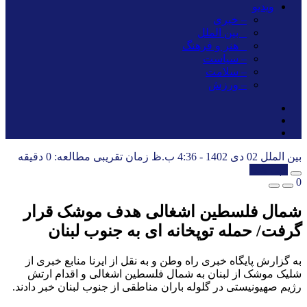
ویدیو
– خبری
_ بین الملل
_ هنر و فرهنگ
– سیاست
– سلامت
– ورزش
بین الملل
02 دی 1402 - 4:36 ب.ظ
زمان تقریبی مطالعه: 0 دقیقه
کپی شد!
0
شمال فلسطین اشغالی هدف موشک قرار
گرفت/ حمله توپخانه ای به جنوب لبنان
به گزارش پایگاه خبری راه وطن و به نقل از ایرنا منابع خبری از
شلیک موشک از لبنان به شمال فلسطین اشغالی و اقدام ارتش
رژیم صهیونیستی در گلوله باران مناطقی از جنوب لبنان خبر دادند.