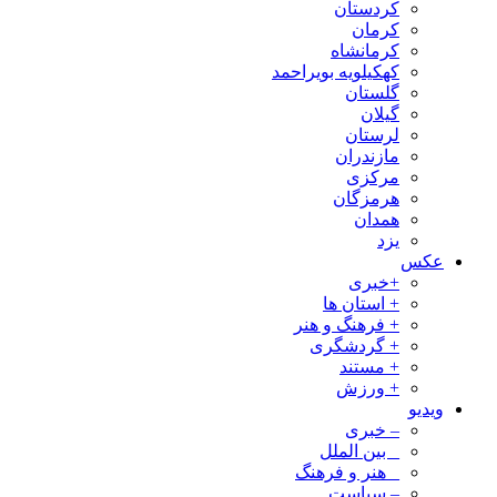
کردستان
کرمان
کرمانشاه
کهکیلویه بویراحمد
گلستان
گیلان
لرستان
مازندران
مرکزی
هرمزگان
همدان
یزد
عکس
+خبری
+ استان ها
+ فرهنگ و هنر
+ گردشگری
+ مستند
+ ورزش
ویدیو
– خبری
_ بین الملل
_ هنر و فرهنگ
– سیاست