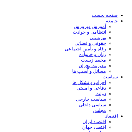
صفحه نخست
جامعه
آموزش وپرورش
انتظامی و حوادث
بهزیستی
حقوقی و قضائی
رفاه و تأمین اجتماعی
زنان و خانواده
محیط زیست
مدیریت بحران
مسائل و آسیب ها
سیاست
احزاب و تشکل ها
دفاعی و امنیتی
دولت
سیاست خارجی
سیاسی داخلی
مجلس
اقتصاد
اقتصاد ایران
اقتصاد جهان