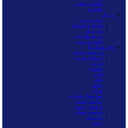
سلامت و تغذیه
مشاوره
ورزش
دنیای ورزش
فوتبال و فوتسال
توپ و تور
ورزش های آبی
کشتی و رزمی
اخبار استان ها
آذربایجان شرقی
آذربایجان غربی
اردبیل
اصفهان
البرز
ایلام
بوشهر
تهران
چهارمحال بختیاری
خراسان جنوبی
خراسان رضوی
خراسان شمالی
خوزستان
زنجان