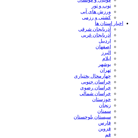
توپ و تور
ورزش های آبی
کشتی و رزمی
اخبار استان ها
آذربایجان شرقی
آذربایجان غربی
اردبیل
اصفهان
البرز
ایلام
بوشهر
تهران
چهارمحال بختیاری
خراسان جنوبی
خراسان رضوی
خراسان شمالی
خوزستان
زنجان
سمنان
سیستان بلوچستان
فارس
قزوین
قم