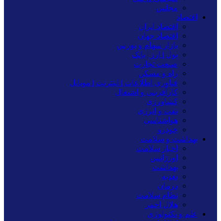
مجلس
اقتصاد
اقتصاد ایران
اقتصاد جهان
بازار سهام و بورس
پول | ارز | بانک
صنعت تجارت
راه و مسکن
فناوری اطلاعات | اینترنت | موبایل
کارآفرینی و اشتغال
کشاورزی
نفت و انرژی
هواشناسی
خودرو
بهداشت و سلامت
اخبار سلامت
اورژانس
بهداشت
تغدیه
درمان
نظام سلامت
هلال احمر
علم و تکنولوژی