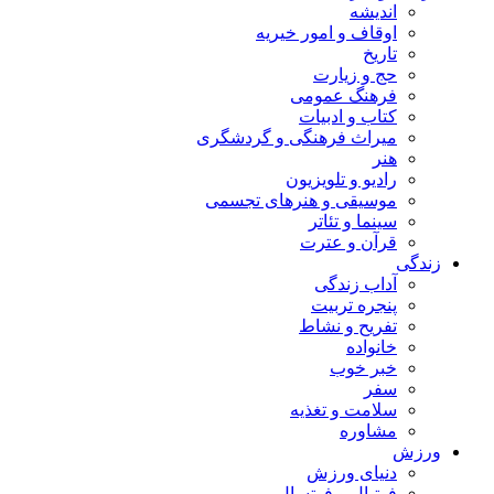
اندیشه
اوقاف و امور خیریه
تاریخ
حج و زیارت
فرهنگ عمومی
کتاب و ادبیات
میراث فرهنگی و گردشگری
هنر
رادیو و تلویزیون
موسیقی و هنرهای تجسمی
سینما و تئاتر
قرآن و عترت
زندگی
آداب زندگی
پنجره تربیت
تفریح و نشاط
خانواده
خبر خوب
سفر
سلامت و تغذیه
مشاوره
ورزش
دنیای ورزش
فوتبال و فوتسال