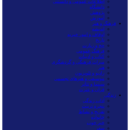
اطلاعات عمومی و دانستنی
دانشگاه
پژوهش
آموزش
فرهنگ و هنر
اندیشه
اوقاف و امور خیریه
تاریخ
حج و زیارت
فرهنگ عمومی
کتاب و ادبیات
میراث فرهنگی و گردشگری
هنر
رادیو و تلویزیون
موسیقی و هنرهای تجسمی
سینما و تئاتر
قرآن و عترت
زندگی
آداب زندگی
پنجره تربیت
تفریح و نشاط
خانواده
خبر خوب
سفر