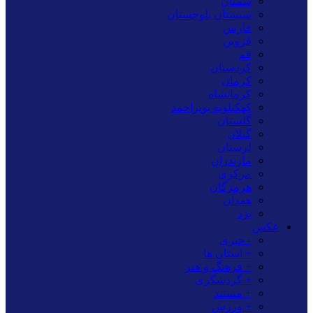
سمنان
سیستان بلوچستان
فارس
قزوین
قم
کردستان
کرمان
کرمانشاه
کهکیلویه بویراحمد
گلستان
گیلان
لرستان
مازندران
مرکزی
هرمزگان
همدان
یزد
عکس
+خبری
+ استان ها
+ فرهنگ و هنر
+ گردشگری
+ مستند
+ ورزش