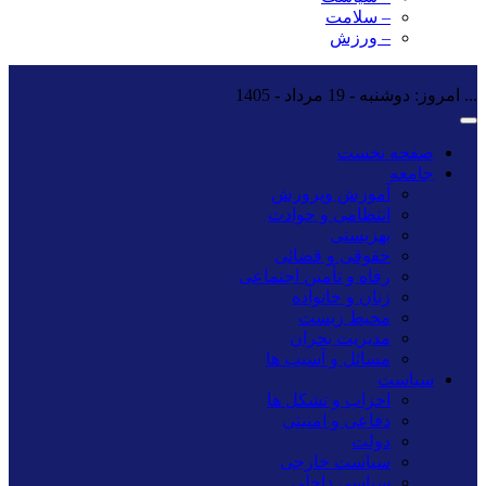
– سلامت
– ورزش
...
امروز: دوشنبه - 19 مرداد - 1405
صفحه نخست
جامعه
آموزش وپرورش
انتظامی و حوادث
بهزیستی
حقوقی و قضائی
رفاه و تأمین اجتماعی
زنان و خانواده
محیط زیست
مدیریت بحران
مسائل و آسیب ها
سیاست
احزاب و تشکل ها
دفاعی و امنیتی
دولت
سیاست خارجی
سیاسی داخلی