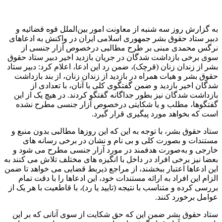
به گزارش روز سه شنبه از معاونت امور بین‌الملل قوه قضائیه و
دبیر ستاد حقوق بشر جمهوری اسلامی ایران در واکنش به ادعاهای
نرگس محمدی مبنی بر طرح مطالبی درخصوص آزار جنسی از
سوی برخی بازداشت شدگان در جریان بازدید اخیر دبیر ستاد حقوق
بشر از زندان زنان (قرچک)، ضمن رد این ادعا، اعلام کرد: دبیر ستاد
حقوق بشر و هیات همراه در بازدید از زندان زنان، از بند بازداشت
شدگان اخیر بازدید و ضمن گفتگوی کلی با آنان، با تعدادی از
بازداشت شدگان نیز بطور جداگانه گفتگو کردند. در هیچ یک از این
گفتگوها، مطلب و یا شکایتی درخصوص آزار جنسی مطرح نشده
است که بخواهد مورد پیگیری قرار گیرد.
ستاد حقوق بشر، با توجه به این که این روزها مطالبی بدون منبع و
مستندات و بصورت کلی و بی نام و نشان در برخی رسانه های
خارجی و به‌صورت هدفمند در مورد آزار جنسی مطرح می شود و
بعضا نیز برخی افراد در داخل با انگیزه های مختلف تلاش می کنند به
این ادعاها اعتبار ببخشند، از مراجع ذیربط قضایی می خواهد تا ضمن
الزام این افراد به ارائه مستندات خود، این ادعاها را با دقت تمام
بررسی کرده و متناسب با نتیجه (تایید یا رد)، با قاطعیت با هر یک از
عوامل برخورد کنند.
ستاد حقوق بشر ضمن این که حق شکایت از سوی آنانی که بر این