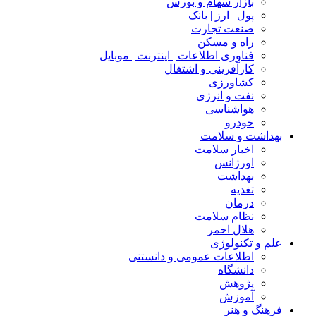
بازار سهام و بورس
پول | ارز | بانک
صنعت تجارت
راه و مسکن
فناوری اطلاعات | اینترنت | موبایل
کارآفرینی و اشتغال
کشاورزی
نفت و انرژی
هواشناسی
خودرو
بهداشت و سلامت
اخبار سلامت
اورژانس
بهداشت
تغدیه
درمان
نظام سلامت
هلال احمر
علم و تکنولوژی
اطلاعات عمومی و دانستنی
دانشگاه
پژوهش
آموزش
فرهنگ و هنر