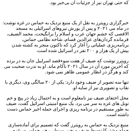
که حتی تهران نیز از جزئیات آن بی‌خبر بود.
خبرگزاری رویترز به نقل از یک منبع نزدیک به حماس در غزه نوشت:
در ماه می ۲۰۲۱ و پس از یورش نیروهای اسرائیلی به مسجد
الاقصی که خشم جهان عرب و اسلام را برانگیخت، محمد الضیف،
فرمانده گردان‌های عزالدین قسام، شاخه نظامی حماس،
برنامه‌ریزی عملیاتی را آغاز کرد که تاکنون منجر به کشته شدن
بیش از یک هزار و ۲۰۰ نفر در اسرائیل شده است.
رویترز نوشت که ضیف از هفت سوءقصد اسراییل جان به در برده
که آخرین مورد آن در سال ۲۰۲۱ ناکام ماند. او به ندرت صحبت می
کند و هرگز در انظار عمومی ظاهر نمی شود.
تنها سه تصویر از ضیف وجود دارد: یکی از ۲۰ سالگی وی، دیگری با
نقاب و تصویری نیز از سایه او.
محل اختفای ضیف نیز نامعلوم است و به احتمال زیاد در پیچ و خم
تونل های غزه به سر می برد. یک منبع امنیتی اسرائیل گفت، ضیف
به طور مستقیم در برنامه ریزی و اجرای حمله اخیر حماس دست
داشته است.
منبع نزدیک به حماس به رویترز گفت که تصمیم برای آماده‌سازی
حمله مشترکا توسط ضیف و یحیی سنوار، رهبر حماس در غزه