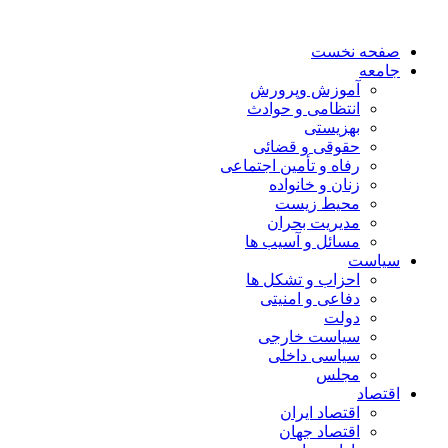
صفحه نخست
جامعه
آموزش وپرورش
انتظامی و حوادث
بهزیستی
حقوقی و قضائی
رفاه و تأمین اجتماعی
زنان و خانواده
محیط زیست
مدیریت بحران
مسائل و آسیب ها
سیاست
احزاب و تشکل ها
دفاعی و امنیتی
دولت
سیاست خارجی
سیاسی داخلی
مجلس
اقتصاد
اقتصاد ایران
اقتصاد جهان