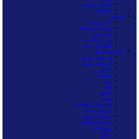
سلامت و تغذیه
مشاوره
ورزش
دنیای ورزش
فوتبال و فوتسال
توپ و تور
ورزش های آبی
کشتی و رزمی
اخبار استان ها
آذربایجان شرقی
آذربایجان غربی
اردبیل
اصفهان
البرز
ایلام
بوشهر
تهران
چهارمحال بختیاری
خراسان جنوبی
خراسان رضوی
خراسان شمالی
خوزستان
زنجان