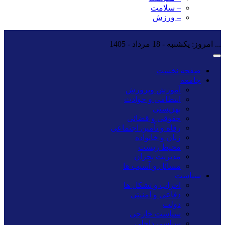
– سلامت
– ورزش
...
امروز: یکشنبه - 18 مرداد - 1405
صفحه نخست
جامعه
آموزش وپرورش
انتظامی و حوادث
بهزیستی
حقوقی و قضائی
رفاه و تأمین اجتماعی
زنان و خانواده
محیط زیست
مدیریت بحران
مسائل و آسیب ها
سیاست
احزاب و تشکل ها
دفاعی و امنیتی
دولت
سیاست خارجی
سیاسی داخلی