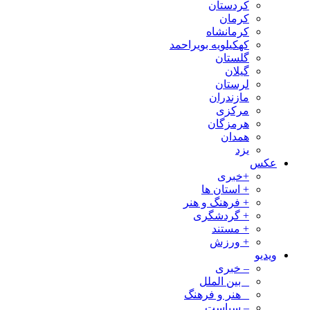
کردستان
کرمان
کرمانشاه
کهکیلویه بویراحمد
گلستان
گیلان
لرستان
مازندران
مرکزی
هرمزگان
همدان
یزد
عکس
+خبری
+ استان ها
+ فرهنگ و هنر
+ گردشگری
+ مستند
+ ورزش
ویدیو
– خبری
_ بین الملل
_ هنر و فرهنگ
– سیاست