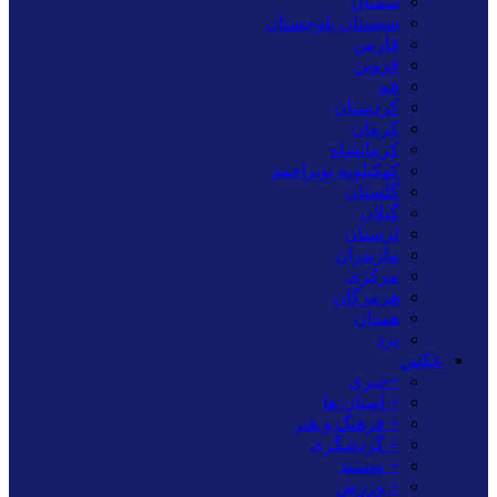
سمنان
سیستان بلوچستان
فارس
قزوین
قم
کردستان
کرمان
کرمانشاه
کهکیلویه بویراحمد
گلستان
گیلان
لرستان
مازندران
مرکزی
هرمزگان
همدان
یزد
عکس
+خبری
+ استان ها
+ فرهنگ و هنر
+ گردشگری
+ مستند
+ ورزش