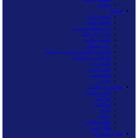
مجلس
اقتصاد
اقتصاد ایران
اقتصاد جهان
بازار سهام و بورس
پول | ارز | بانک
صنعت تجارت
راه و مسکن
فناوری اطلاعات | اینترنت | موبایل
کارآفرینی و اشتغال
کشاورزی
نفت و انرژی
هواشناسی
خودرو
بهداشت و سلامت
اخبار سلامت
اورژانس
بهداشت
تغدیه
درمان
نظام سلامت
هلال احمر
علم و تکنولوژی