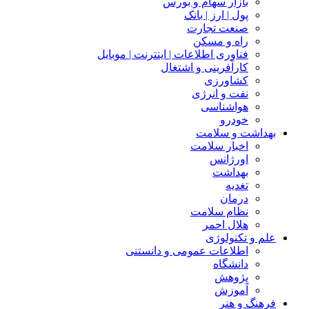
بازار سهام و بورس
پول | ارز | بانک
صنعت تجارت
راه و مسکن
فناوری اطلاعات | اینترنت | موبایل
کارآفرینی و اشتغال
کشاورزی
نفت و انرژی
هواشناسی
خودرو
بهداشت و سلامت
اخبار سلامت
اورژانس
بهداشت
تغدیه
درمان
نظام سلامت
هلال احمر
علم و تکنولوژی
اطلاعات عمومی و دانستنی
دانشگاه
پژوهش
آموزش
فرهنگ و هنر