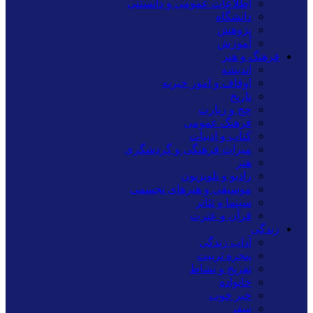
اطلاعات عمومی و دانستنی
دانشگاه
پژوهش
آموزش
فرهنگ و هنر
اندیشه
اوقاف و امور خیریه
تاریخ
حج و زیارت
فرهنگ عمومی
کتاب و ادبیات
میراث فرهنگی و گردشگری
هنر
رادیو و تلویزیون
موسیقی و هنرهای تجسمی
سینما و تئاتر
قرآن و عترت
زندگی
آداب زندگی
پنجره تربیت
تفریح و نشاط
خانواده
خبر خوب
سفر