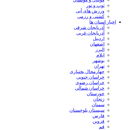
توپ و تور
ورزش های آبی
کشتی و رزمی
اخبار استان ها
آذربایجان شرقی
آذربایجان غربی
اردبیل
اصفهان
البرز
ایلام
بوشهر
تهران
چهارمحال بختیاری
خراسان جنوبی
خراسان رضوی
خراسان شمالی
خوزستان
زنجان
سمنان
سیستان بلوچستان
فارس
قزوین
قم