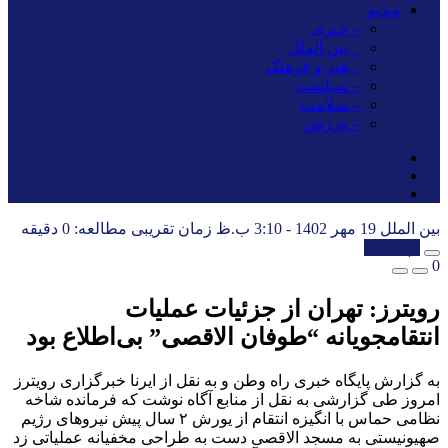
ویدیو
– خبری
_ بین الملل
_ هنر و فرهنگ
– سیاست
– سلامت
– ورزش
بین الملل
19 مهر 1402 - 3:10 ب.ظ
زمان تقریبی مطالعه: 0 دقیقه
کپی شد!
0
رویترز: تهران از جزئیات عملیات
انتقامجویانه “طوفان الاقصی” بی‌اطلاع بود
به گزارش پایگاه خبری راه وطن و به نقل از ایرنا خبرگزاری رویترز
امروز طی گزارشی به نقل از منابع آگاه نوشت که فرمانده شاخه
نظامی حماس با انگیزه انتقام از یورش ۲ سال پیش نیروهای رژیم
صهیونیستی به مسجد الاقصی دست به طراحی مخفیانه عملیاتی زد