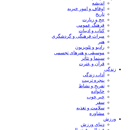
اندیشه
اوقاف و امور خیریه
تاریخ
حج و زیارت
فرهنگ عمومی
کتاب و ادبیات
میراث فرهنگی و گردشگری
هنر
رادیو و تلویزیون
موسیقی و هنرهای تجسمی
سینما و تئاتر
قرآن و عترت
زندگی
آداب زندگی
پنجره تربیت
تفریح و نشاط
خانواده
خبر خوب
سفر
سلامت و تغذیه
مشاوره
ورزش
دنیای ورزش
فوتبال و فوتسال