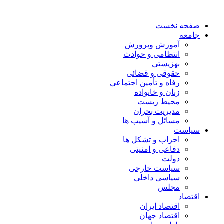
صفحه نخست
جامعه
آموزش وپرورش
انتظامی و حوادث
بهزیستی
حقوقی و قضائی
رفاه و تأمین اجتماعی
زنان و خانواده
محیط زیست
مدیریت بحران
مسائل و آسیب ها
سیاست
احزاب و تشکل ها
دفاعی و امنیتی
دولت
سیاست خارجی
سیاسی داخلی
مجلس
اقتصاد
اقتصاد ایران
اقتصاد جهان