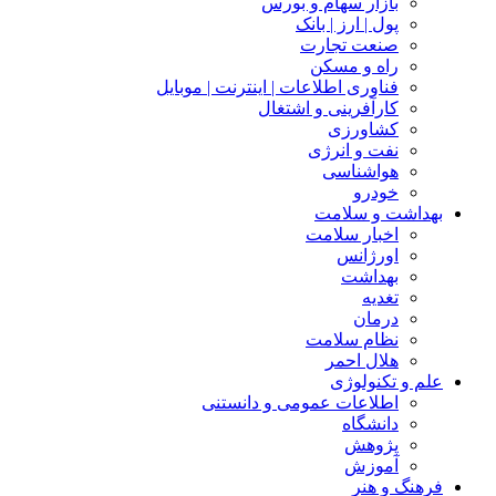
بازار سهام و بورس
پول | ارز | بانک
صنعت تجارت
راه و مسکن
فناوری اطلاعات | اینترنت | موبایل
کارآفرینی و اشتغال
کشاورزی
نفت و انرژی
هواشناسی
خودرو
بهداشت و سلامت
اخبار سلامت
اورژانس
بهداشت
تغدیه
درمان
نظام سلامت
هلال احمر
علم و تکنولوژی
اطلاعات عمومی و دانستنی
دانشگاه
پژوهش
آموزش
فرهنگ و هنر