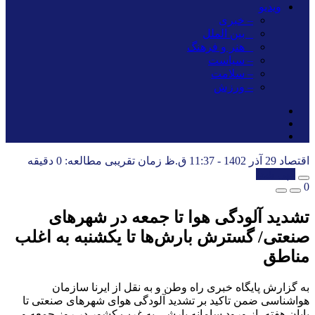
ویدیو
– خبری
_ بین الملل
_ هنر و فرهنگ
– سیاست
– سلامت
– ورزش
اقتصاد
29 آذر 1402 - 11:37 ق.ظ
زمان تقریبی مطالعه: 0 دقیقه
کپی شد!
0
تشدید آلودگی هوا تا جمعه در شهرهای
صنعتی/ گسترش بارش‌ها تا یکشنبه به اغلب
مناطق
به گزارش پایگاه خبری راه وطن و به نقل از ایرنا سازمان
هواشناسی ضمن تاکید بر تشدید آلودگی هوای شهرهای صنعتی تا
پایان هفته، از ورود سامانه بارشی به غرب کشور در روز جمعه و