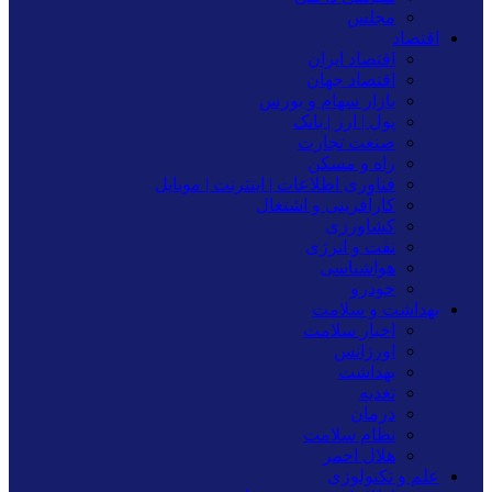
مجلس
اقتصاد
اقتصاد ایران
اقتصاد جهان
بازار سهام و بورس
پول | ارز | بانک
صنعت تجارت
راه و مسکن
فناوری اطلاعات | اینترنت | موبایل
کارآفرینی و اشتغال
کشاورزی
نفت و انرژی
هواشناسی
خودرو
بهداشت و سلامت
اخبار سلامت
اورژانس
بهداشت
تغدیه
درمان
نظام سلامت
هلال احمر
علم و تکنولوژی