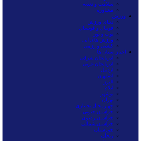
سلامت و تغذیه
مشاوره
ورزش
دنیای ورزش
فوتبال و فوتسال
توپ و تور
ورزش های آبی
کشتی و رزمی
اخبار استان ها
آذربایجان شرقی
آذربایجان غربی
اردبیل
اصفهان
البرز
ایلام
بوشهر
تهران
چهارمحال بختیاری
خراسان جنوبی
خراسان رضوی
خراسان شمالی
خوزستان
زنجان