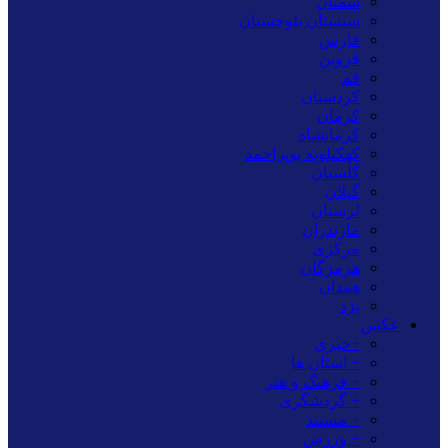
سمنان
سیستان بلوچستان
فارس
قزوین
قم
کردستان
کرمان
کرمانشاه
کهکیلویه بویراحمد
گلستان
گیلان
لرستان
مازندران
مرکزی
هرمزگان
همدان
یزد
عکس
+خبری
+ استان ها
+ فرهنگ و هنر
+ گردشگری
+ مستند
+ ورزش