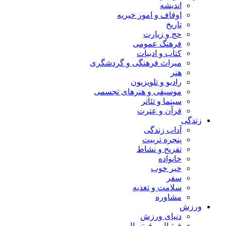
اندیشه
اوقاف و امور خیریه
تاریخ
حج و زیارت
فرهنگ عمومی
کتاب و ادبیات
میراث فرهنگی و گردشگری
هنر
رادیو و تلویزیون
موسیقی و هنرهای تجسمی
سینما و تئاتر
قرآن و عترت
زندگی
آداب زندگی
پنجره تربیت
تفریح و نشاط
خانواده
خبر خوب
سفر
سلامت و تغذیه
مشاوره
ورزش
دنیای ورزش
فوتبال و فوتسال