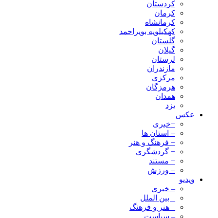
کردستان
کرمان
کرمانشاه
کهکیلویه بویراحمد
گلستان
گیلان
لرستان
مازندران
مرکزی
هرمزگان
همدان
یزد
عکس
+خبری
+ استان ها
+ فرهنگ و هنر
+ گردشگری
+ مستند
+ ورزش
ویدیو
– خبری
_ بین الملل
_ هنر و فرهنگ
– سیاست