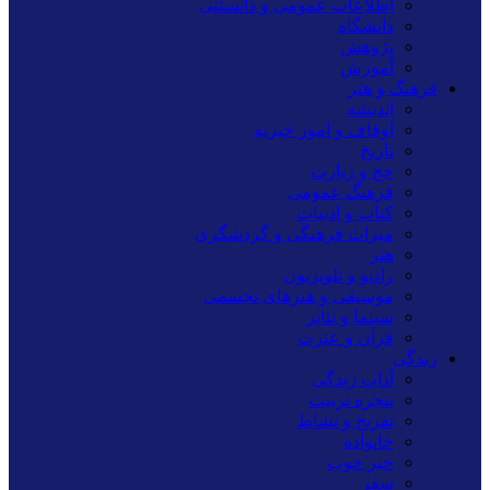
اطلاعات عمومی و دانستنی
دانشگاه
پژوهش
آموزش
فرهنگ و هنر
اندیشه
اوقاف و امور خیریه
تاریخ
حج و زیارت
فرهنگ عمومی
کتاب و ادبیات
میراث فرهنگی و گردشگری
هنر
رادیو و تلویزیون
موسیقی و هنرهای تجسمی
سینما و تئاتر
قرآن و عترت
زندگی
آداب زندگی
پنجره تربیت
تفریح و نشاط
خانواده
خبر خوب
سفر