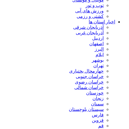
توپ و تور
ورزش های آبی
کشتی و رزمی
اخبار استان ها
آذربایجان شرقی
آذربایجان غربی
اردبیل
اصفهان
البرز
ایلام
بوشهر
تهران
چهارمحال بختیاری
خراسان جنوبی
خراسان رضوی
خراسان شمالی
خوزستان
زنجان
سمنان
سیستان بلوچستان
فارس
قزوین
قم