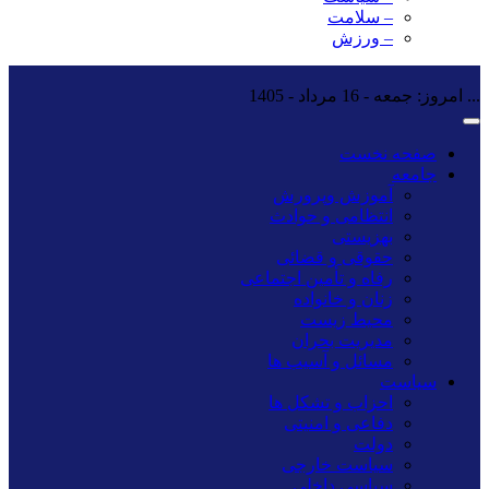
– سلامت
– ورزش
...
امروز: جمعه - 16 مرداد - 1405
صفحه نخست
جامعه
آموزش وپرورش
انتظامی و حوادث
بهزیستی
حقوقی و قضائی
رفاه و تأمین اجتماعی
زنان و خانواده
محیط زیست
مدیریت بحران
مسائل و آسیب ها
سیاست
احزاب و تشکل ها
دفاعی و امنیتی
دولت
سیاست خارجی
سیاسی داخلی