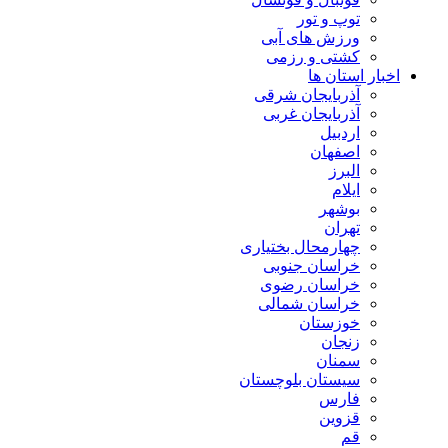
توپ و تور
ورزش های آبی
کشتی و رزمی
اخبار استان ها
آذربایجان شرقی
آذربایجان غربی
اردبیل
اصفهان
البرز
ایلام
بوشهر
تهران
چهارمحال بختیاری
خراسان جنوبی
خراسان رضوی
خراسان شمالی
خوزستان
زنجان
سمنان
سیستان بلوچستان
فارس
قزوین
قم