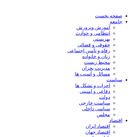
صفحه نخست
جامعه
آموزش وپرورش
انتظامی و حوادث
بهزیستی
حقوقی و قضائی
رفاه و تأمین اجتماعی
زنان و خانواده
محیط زیست
مدیریت بحران
مسائل و آسیب ها
سیاست
احزاب و تشکل ها
دفاعی و امنیتی
دولت
سیاست خارجی
سیاسی داخلی
مجلس
اقتصاد
اقتصاد ایران
اقتصاد جهان