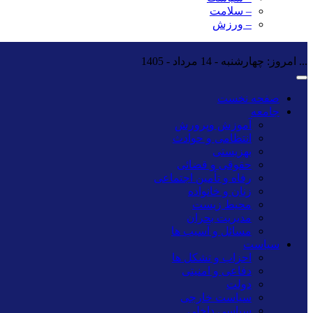
– سلامت
– ورزش
...
امروز: چهارشنبه - 14 مرداد - 1405
صفحه نخست
جامعه
آموزش وپرورش
انتظامی و حوادث
بهزیستی
حقوقی و قضائی
رفاه و تأمین اجتماعی
زنان و خانواده
محیط زیست
مدیریت بحران
مسائل و آسیب ها
سیاست
احزاب و تشکل ها
دفاعی و امنیتی
دولت
سیاست خارجی
سیاسی داخلی