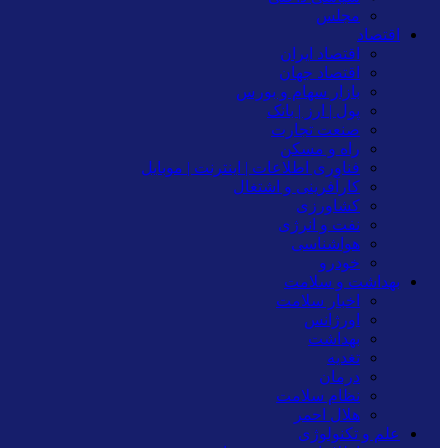
مجلس
اقتصاد
اقتصاد ایران
اقتصاد جهان
بازار سهام و بورس
پول | ارز | بانک
صنعت تجارت
راه و مسکن
فناوری اطلاعات | اینترنت | موبایل
کارآفرینی و اشتغال
کشاورزی
نفت و انرژی
هواشناسی
خودرو
بهداشت و سلامت
اخبار سلامت
اورژانس
بهداشت
تغدیه
درمان
نظام سلامت
هلال احمر
علم و تکنولوژی