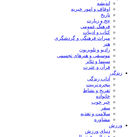
اندیشه
اوقاف و امور خیریه
تاریخ
حج و زیارت
فرهنگ عمومی
کتاب و ادبیات
میراث فرهنگی و گردشگری
هنر
رادیو و تلویزیون
موسیقی و هنرهای تجسمی
سینما و تئاتر
قرآن و عترت
زندگی
آداب زندگی
پنجره تربیت
تفریح و نشاط
خانواده
خبر خوب
سفر
سلامت و تغذیه
مشاوره
ورزش
دنیای ورزش
فوتبال و فوتسال