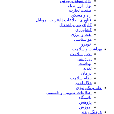
بازار سهام و بورس
پول | ارز | بانک
صنعت تجارت
راه و مسکن
فناوری اطلاعات | اینترنت | موبایل
کارآفرینی و اشتغال
کشاورزی
نفت و انرژی
هواشناسی
خودرو
بهداشت و سلامت
اخبار سلامت
اورژانس
بهداشت
تغدیه
درمان
نظام سلامت
هلال احمر
علم و تکنولوژی
اطلاعات عمومی و دانستنی
دانشگاه
پژوهش
آموزش
فرهنگ و هنر