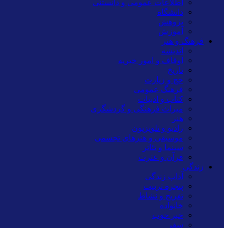
اطلاعات عمومی و دانستنی
دانشگاه
پژوهش
آموزش
فرهنگ و هنر
اندیشه
اوقاف و امور خیریه
تاریخ
حج و زیارت
فرهنگ عمومی
کتاب و ادبیات
میراث فرهنگی و گردشگری
هنر
رادیو و تلویزیون
موسیقی و هنرهای تجسمی
سینما و تئاتر
قرآن و عترت
زندگی
آداب زندگی
پنجره تربیت
تفریح و نشاط
خانواده
خبر خوب
سفر