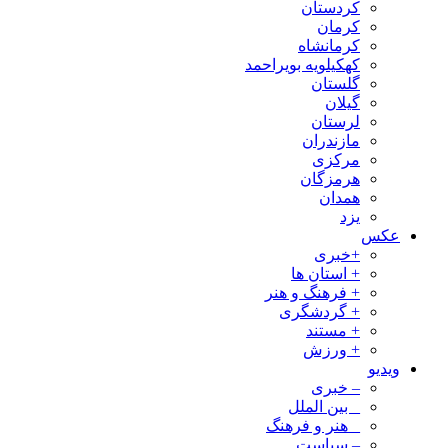
کردستان
کرمان
کرمانشاه
کهکیلویه بویراحمد
گلستان
گیلان
لرستان
مازندران
مرکزی
هرمزگان
همدان
یزد
عکس
+خبری
+ استان ها
+ فرهنگ و هنر
+ گردشگری
+ مستند
+ ورزش
ویدیو
– خبری
_ بین الملل
_ هنر و فرهنگ
– سیاست