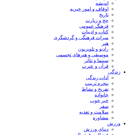
اندیشه
اوقاف و امور خیریه
تاریخ
حج و زیارت
فرهنگ عمومی
کتاب و ادبیات
میراث فرهنگی و گردشگری
هنر
رادیو و تلویزیون
موسیقی و هنرهای تجسمی
سینما و تئاتر
قرآن و عترت
زندگی
آداب زندگی
پنجره تربیت
تفریح و نشاط
خانواده
خبر خوب
سفر
سلامت و تغذیه
مشاوره
ورزش
دنیای ورزش
فوتبال و فوتسال