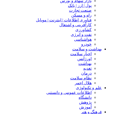
بازار سهام و بورس
پول | ارز | بانک
صنعت تجارت
راه و مسکن
فناوری اطلاعات | اینترنت | موبایل
کارآفرینی و اشتغال
کشاورزی
نفت و انرژی
هواشناسی
خودرو
بهداشت و سلامت
اخبار سلامت
اورژانس
بهداشت
تغدیه
درمان
نظام سلامت
هلال احمر
علم و تکنولوژی
اطلاعات عمومی و دانستنی
دانشگاه
پژوهش
آموزش
فرهنگ و هنر