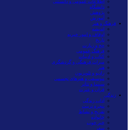
اطلاعات عمومی و دانستنی
دانشگاه
پژوهش
آموزش
فرهنگ و هنر
اندیشه
اوقاف و امور خیریه
تاریخ
حج و زیارت
فرهنگ عمومی
کتاب و ادبیات
میراث فرهنگی و گردشگری
هنر
رادیو و تلویزیون
موسیقی و هنرهای تجسمی
سینما و تئاتر
قرآن و عترت
زندگی
آداب زندگی
پنجره تربیت
تفریح و نشاط
خانواده
خبر خوب
سفر