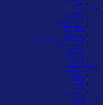
مجلس
اقتصاد
اقتصاد ایران
اقتصاد جهان
بازار سهام و بورس
پول | ارز | بانک
صنعت تجارت
راه و مسکن
فناوری اطلاعات | اینترنت | موبایل
کارآفرینی و اشتغال
کشاورزی
نفت و انرژی
هواشناسی
خودرو
بهداشت و سلامت
اخبار سلامت
اورژانس
بهداشت
تغدیه
درمان
نظام سلامت
هلال احمر
علم و تکنولوژی