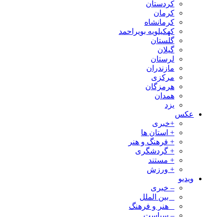
کردستان
کرمان
کرمانشاه
کهکیلویه بویراحمد
گلستان
گیلان
لرستان
مازندران
مرکزی
هرمزگان
همدان
یزد
عکس
+خبری
+ استان ها
+ فرهنگ و هنر
+ گردشگری
+ مستند
+ ورزش
ویدیو
– خبری
_ بین الملل
_ هنر و فرهنگ
– سیاست