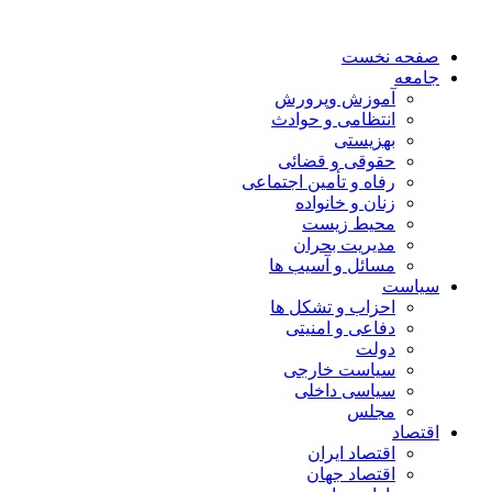
صفحه نخست
جامعه
آموزش وپرورش
انتظامی و حوادث
بهزیستی
حقوقی و قضائی
رفاه و تأمین اجتماعی
زنان و خانواده
محیط زیست
مدیریت بحران
مسائل و آسیب ها
سیاست
احزاب و تشکل ها
دفاعی و امنیتی
دولت
سیاست خارجی
سیاسی داخلی
مجلس
اقتصاد
اقتصاد ایران
اقتصاد جهان