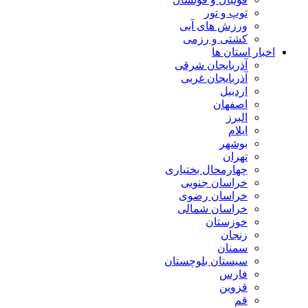
توپ و تور
ورزش های آبی
کشتی و رزمی
اخبار استان ها
آذربایجان شرقی
آذربایجان غربی
اردبیل
اصفهان
البرز
ایلام
بوشهر
تهران
چهارمحال بختیاری
خراسان جنوبی
خراسان رضوی
خراسان شمالی
خوزستان
زنجان
سمنان
سیستان بلوچستان
فارس
قزوین
قم