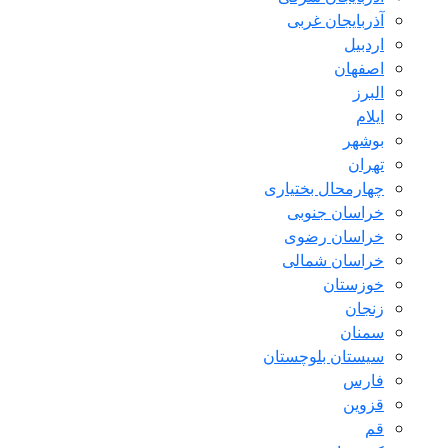
آذربایجان غربی
اردبیل
اصفهان
البرز
ایلام
بوشهر
تهران
چهارمحال بختیاری
خراسان جنوبی
خراسان رضوی
خراسان شمالی
خوزستان
زنجان
سمنان
سیستان بلوچستان
فارس
قزوین
قم