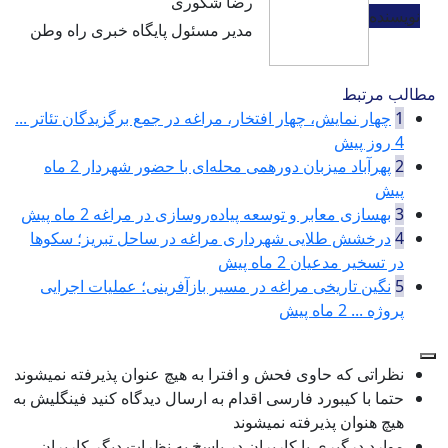
رضا شکوری
نویسنده
مدیر مسئول پایگاه خبری راه وطن
مطالب مرتبط
1
چهار نمایش، چهار افتخار، مراغه در جمع برگزیدگان تئاتر ...
4 روز پیش
2
پهرآباد میزبان دورهمی محله‌ای با حضور شهردار
2 ماه
پیش
3
بهسازی معابر و توسعه پیاده‌روسازی در مراغه
2 ماه پیش
4
درخشش طلایی شهرداری مراغه در ساحل تبریز؛ سکوها
در تسخیر مدعیان
2 ماه پیش
5
نگین تاریخی مراغه در مسیر بازآفرینی؛ عملیات اجرایی
پروژه ...
2 ماه پیش
نظراتی که حاوی فحش و افترا به هیچ عنوان پذیرفته نمیشوند
حتما با کیبورد فارسی اقدام به ارسال دیدگاه کنید فینگلیش به
هیچ هنوان پذیرفته نمیشوند
موارد درگیری با کاربران در پاسخ به نظرات دیگر کاربران