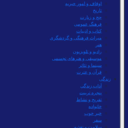
اوقاف و امور خیریه
تاریخ
حج و زیارت
فرهنگ عمومی
کتاب و ادبیات
میراث فرهنگی و گردشگری
هنر
رادیو و تلویزیون
موسیقی و هنرهای تجسمی
سینما و تئاتر
قرآن و عترت
زندگی
آداب زندگی
پنجره تربیت
تفریح و نشاط
خانواده
خبر خوب
سفر
سلامت و تغذیه