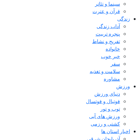
سینما و تئاتر
قرآن و عترت
زندگی
آداب زندگی
پنجره تربیت
تفریح و نشاط
خانواده
خبر خوب
سفر
سلامت و تغذیه
مشاوره
ورزش
دنیای ورزش
فوتبال و فوتسال
توپ و تور
ورزش های آبی
کشتی و رزمی
اخبار استان ها
آذربایجان شرقی