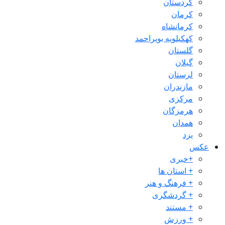
کردستان
کرمان
کرمانشاه
کهکیلویه بویراحمد
گلستان
گیلان
لرستان
مازندران
مرکزی
هرمزگان
همدان
یزد
عکس
+خبری
+ استان ها
+ فرهنگ و هنر
+ گردشگری
+ مستند
+ ورزش