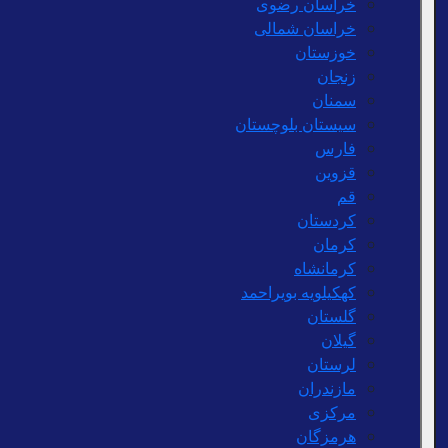
خراسان رضوی
خراسان شمالی
خوزستان
زنجان
سمنان
سیستان بلوچستان
فارس
قزوین
قم
کردستان
کرمان
کرمانشاه
کهکیلویه بویراحمد
گلستان
گیلان
لرستان
مازندران
مرکزی
هرمزگان