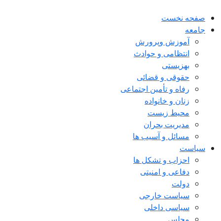
صفحه نخست
جامعه
آموزش وپرورش
انتظامی و حوادث
بهزیستی
حقوقی و قضائی
رفاه و تأمین اجتماعی
زنان و خانواده
محیط زیست
مدیریت بحران
مسائل و آسیب ها
سیاست
احزاب و تشکل ها
دفاعی و امنیتی
دولت
سیاست خارجی
سیاسی داخلی
مجلس