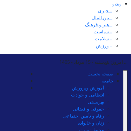
ویدیو
– خبری
_ بین الملل
_ هنر و فرهنگ
– سیاست
– سلامت
– ورزش
...
امروز: پنج‌شنبه - 15 مرداد - 1405
صفحه نخست
جامعه
آموزش وپرورش
انتظامی و حوادث
بهزیستی
حقوقی و قضائی
رفاه و تأمین اجتماعی
زنان و خانواده
محیط زیست