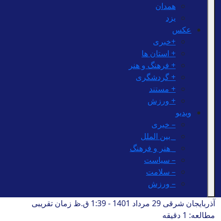
همدان
یزد
عکس
+خبری
+ استان ها
+ فرهنگ و هنر
+ گردشگری
+ مستند
+ ورزش
ویدیو
– خبری
_ بین الملل
_ هنر و فرهنگ
– سیاست
– سلامت
– ورزش
آذربایجان شرقی
29 مرداد 1401 - 1:39 ق.ظ
زمان تقریبی
مطالعه: 1 دقیقه