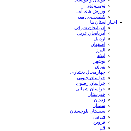
توپ و تور
ورزش های آبی
کشتی و رزمی
اخبار استان ها
آذربایجان شرقی
آذربایجان غربی
اردبیل
اصفهان
البرز
ایلام
بوشهر
تهران
چهارمحال بختیاری
خراسان جنوبی
خراسان رضوی
خراسان شمالی
خوزستان
زنجان
سمنان
سیستان بلوچستان
فارس
قزوین
قم