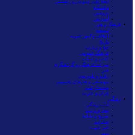
اطلاعات عمومی و دانستنی
دانشگاه
پژوهش
آموزش
فرهنگ و هنر
اندیشه
اوقاف و امور خیریه
تاریخ
حج و زیارت
فرهنگ عمومی
کتاب و ادبیات
میراث فرهنگی و گردشگری
هنر
رادیو و تلویزیون
موسیقی و هنرهای تجسمی
سینما و تئاتر
قرآن و عترت
زندگی
آداب زندگی
پنجره تربیت
تفریح و نشاط
خانواده
خبر خوب
سفر