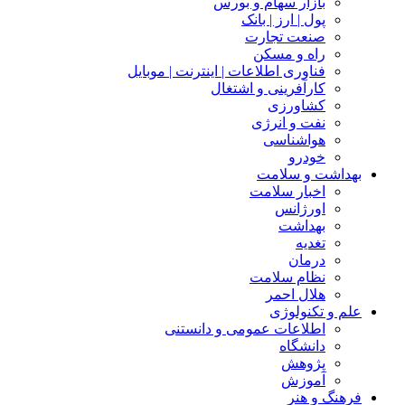
بازار سهام و بورس
پول | ارز | بانک
صنعت تجارت
راه و مسکن
فناوری اطلاعات | اینترنت | موبایل
کارآفرینی و اشتغال
کشاورزی
نفت و انرژی
هواشناسی
خودرو
بهداشت و سلامت
اخبار سلامت
اورژانس
بهداشت
تغدیه
درمان
نظام سلامت
هلال احمر
علم و تکنولوژی
اطلاعات عمومی و دانستنی
دانشگاه
پژوهش
آموزش
فرهنگ و هنر