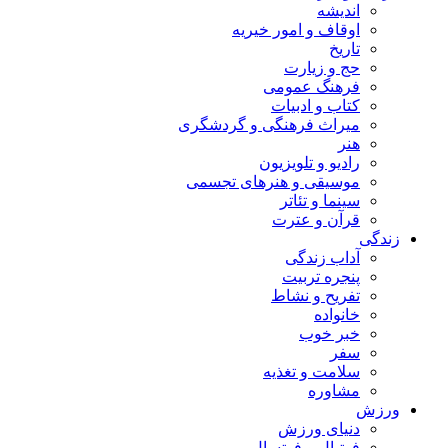
اندیشه
اوقاف و امور خیریه
تاریخ
حج و زیارت
فرهنگ عمومی
کتاب و ادبیات
میراث فرهنگی و گردشگری
هنر
رادیو و تلویزیون
موسیقی و هنرهای تجسمی
سینما و تئاتر
قرآن و عترت
زندگی
آداب زندگی
پنجره تربیت
تفریح و نشاط
خانواده
خبر خوب
سفر
سلامت و تغذیه
مشاوره
ورزش
دنیای ورزش
فوتبال و فوتسال