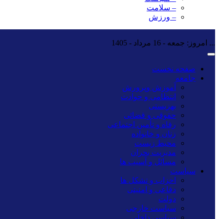
– سلامت
– ورزش
...
امروز: جمعه - 16 مرداد - 1405
صفحه نخست
جامعه
آموزش وپرورش
انتظامی و حوادث
بهزیستی
حقوقی و قضائی
رفاه و تأمین اجتماعی
زنان و خانواده
محیط زیست
مدیریت بحران
مسائل و آسیب ها
سیاست
احزاب و تشکل ها
دفاعی و امنیتی
دولت
سیاست خارجی
سیاسی داخلی