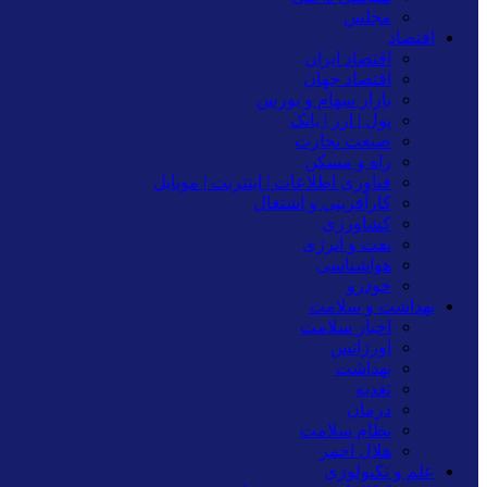
مجلس
اقتصاد
اقتصاد ایران
اقتصاد جهان
بازار سهام و بورس
پول | ارز | بانک
صنعت تجارت
راه و مسکن
فناوری اطلاعات | اینترنت | موبایل
کارآفرینی و اشتغال
کشاورزی
نفت و انرژی
هواشناسی
خودرو
بهداشت و سلامت
اخبار سلامت
اورژانس
بهداشت
تغدیه
درمان
نظام سلامت
هلال احمر
علم و تکنولوژی