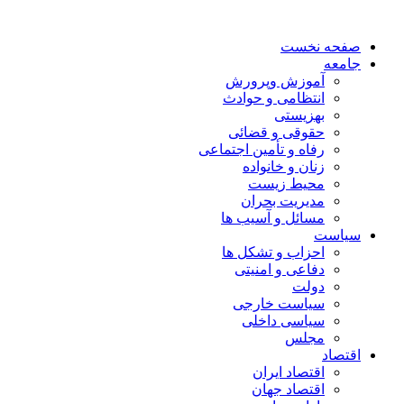
صفحه نخست
جامعه
آموزش وپرورش
انتظامی و حوادث
بهزیستی
حقوقی و قضائی
رفاه و تأمین اجتماعی
زنان و خانواده
محیط زیست
مدیریت بحران
مسائل و آسیب ها
سیاست
احزاب و تشکل ها
دفاعی و امنیتی
دولت
سیاست خارجی
سیاسی داخلی
مجلس
اقتصاد
اقتصاد ایران
اقتصاد جهان