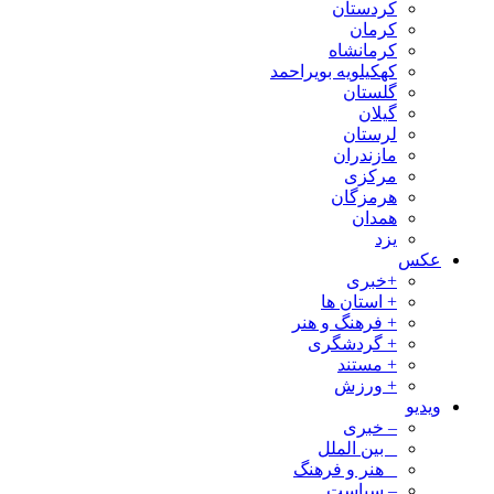
کردستان
کرمان
کرمانشاه
کهکیلویه بویراحمد
گلستان
گیلان
لرستان
مازندران
مرکزی
هرمزگان
همدان
یزد
عکس
+خبری
+ استان ها
+ فرهنگ و هنر
+ گردشگری
+ مستند
+ ورزش
ویدیو
– خبری
_ بین الملل
_ هنر و فرهنگ
– سیاست