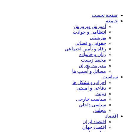
صفحه نخست
جامعه
آموزش وپرورش
انتظامی و حوادث
بهزیستی
حقوقی و قضائی
رفاه و تأمین اجتماعی
زنان و خانواده
محیط زیست
مدیریت بحران
مسائل و آسیب ها
سیاست
احزاب و تشکل ها
دفاعی و امنیتی
دولت
سیاست خارجی
سیاسی داخلی
مجلس
اقتصاد
اقتصاد ایران
اقتصاد جهان