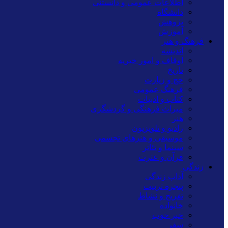
اطلاعات عمومی و دانستنی
دانشگاه
پژوهش
آموزش
فرهنگ و هنر
اندیشه
اوقاف و امور خیریه
تاریخ
حج و زیارت
فرهنگ عمومی
کتاب و ادبیات
میراث فرهنگی و گردشگری
هنر
رادیو و تلویزیون
موسیقی و هنرهای تجسمی
سینما و تئاتر
قرآن و عترت
زندگی
آداب زندگی
پنجره تربیت
تفریح و نشاط
خانواده
خبر خوب
سفر