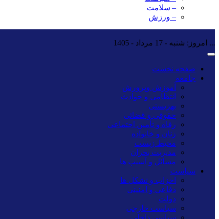
– سلامت
– ورزش
...
امروز: شنبه - 17 مرداد - 1405
صفحه نخست
جامعه
آموزش وپرورش
انتظامی و حوادث
بهزیستی
حقوقی و قضائی
رفاه و تأمین اجتماعی
زنان و خانواده
محیط زیست
مدیریت بحران
مسائل و آسیب ها
سیاست
احزاب و تشکل ها
دفاعی و امنیتی
دولت
سیاست خارجی
سیاسی داخلی