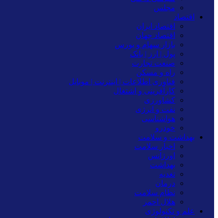
مجلس
اقتصاد
اقتصاد ایران
اقتصاد جهان
بازار سهام و بورس
پول | ارز | بانک
صنعت تجارت
راه و مسکن
فناوری اطلاعات | اینترنت | موبایل
کارآفرینی و اشتغال
کشاورزی
نفت و انرژی
هواشناسی
خودرو
بهداشت و سلامت
اخبار سلامت
اورژانس
بهداشت
تغدیه
درمان
نظام سلامت
هلال احمر
علم و تکنولوژی