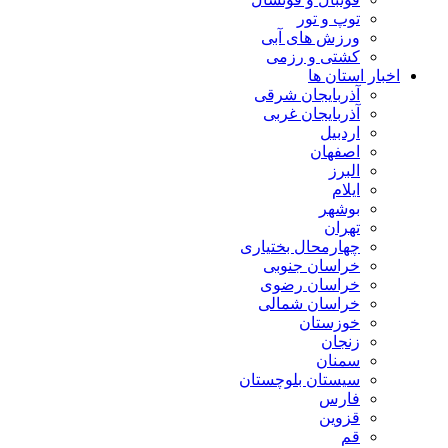
توپ و تور
ورزش های آبی
کشتی و رزمی
اخبار استان ها
آذربایجان شرقی
آذربایجان غربی
اردبیل
اصفهان
البرز
ایلام
بوشهر
تهران
چهارمحال بختیاری
خراسان جنوبی
خراسان رضوی
خراسان شمالی
خوزستان
زنجان
سمنان
سیستان بلوچستان
فارس
قزوین
قم