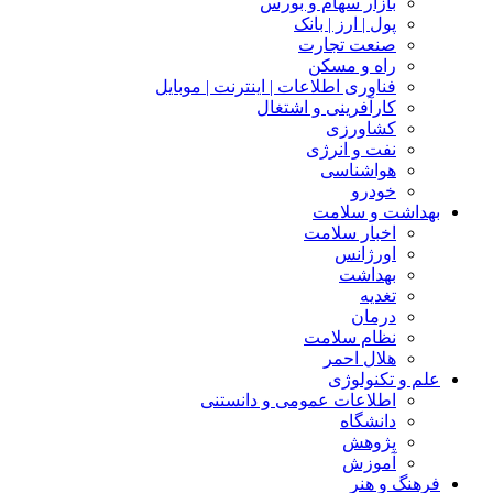
بازار سهام و بورس
پول | ارز | بانک
صنعت تجارت
راه و مسکن
فناوری اطلاعات | اینترنت | موبایل
کارآفرینی و اشتغال
کشاورزی
نفت و انرژی
هواشناسی
خودرو
بهداشت و سلامت
اخبار سلامت
اورژانس
بهداشت
تغدیه
درمان
نظام سلامت
هلال احمر
علم و تکنولوژی
اطلاعات عمومی و دانستنی
دانشگاه
پژوهش
آموزش
فرهنگ و هنر