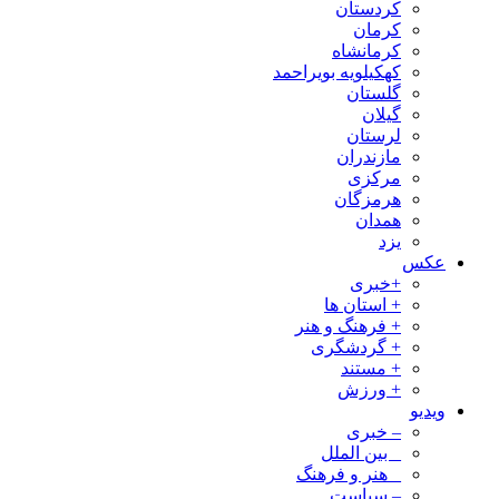
کردستان
کرمان
کرمانشاه
کهکیلویه بویراحمد
گلستان
گیلان
لرستان
مازندران
مرکزی
هرمزگان
همدان
یزد
عکس
+خبری
+ استان ها
+ فرهنگ و هنر
+ گردشگری
+ مستند
+ ورزش
ویدیو
– خبری
_ بین الملل
_ هنر و فرهنگ
– سیاست