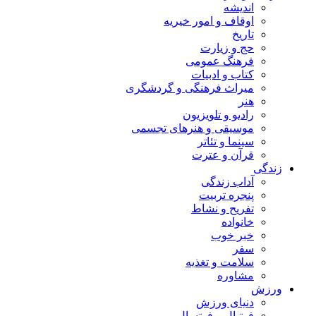
اندیشه
اوقاف و امور خیریه
تاریخ
حج و زیارت
فرهنگ عمومی
کتاب و ادبیات
میراث فرهنگی و گردشگری
هنر
رادیو و تلویزیون
موسیقی و هنرهای تجسمی
سینما و تئاتر
قرآن و عترت
زندگی
آداب زندگی
پنجره تربیت
تفریح و نشاط
خانواده
خبر خوب
سفر
سلامت و تغذیه
مشاوره
ورزش
دنیای ورزش
فوتبال و فوتسال