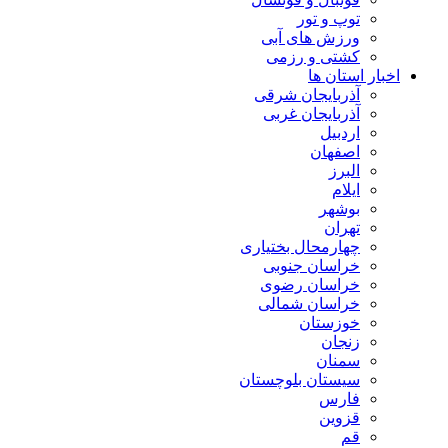
توپ و تور
ورزش های آبی
کشتی و رزمی
اخبار استان ها
آذربایجان شرقی
آذربایجان غربی
اردبیل
اصفهان
البرز
ایلام
بوشهر
تهران
چهارمحال بختیاری
خراسان جنوبی
خراسان رضوی
خراسان شمالی
خوزستان
زنجان
سمنان
سیستان بلوچستان
فارس
قزوین
قم