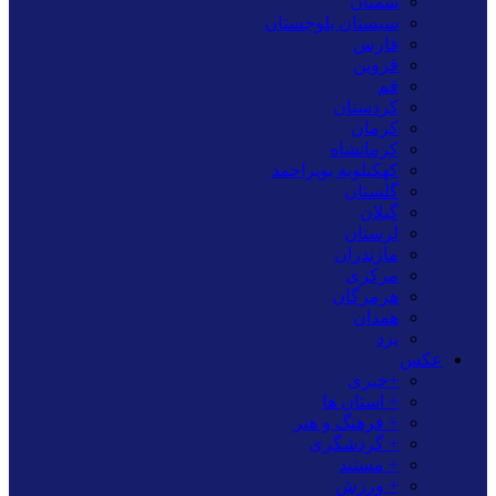
سمنان
سیستان بلوچستان
فارس
قزوین
قم
کردستان
کرمان
کرمانشاه
کهکیلویه بویراحمد
گلستان
گیلان
لرستان
مازندران
مرکزی
هرمزگان
همدان
یزد
عکس
+خبری
+ استان ها
+ فرهنگ و هنر
+ گردشگری
+ مستند
+ ورزش