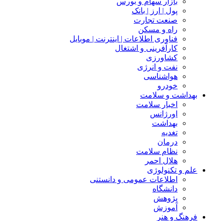
بازار سهام و بورس
پول | ارز | بانک
صنعت تجارت
راه و مسکن
فناوری اطلاعات | اینترنت | موبایل
کارآفرینی و اشتغال
کشاورزی
نفت و انرژی
هواشناسی
خودرو
بهداشت و سلامت
اخبار سلامت
اورژانس
بهداشت
تغدیه
درمان
نظام سلامت
هلال احمر
علم و تکنولوژی
اطلاعات عمومی و دانستنی
دانشگاه
پژوهش
آموزش
فرهنگ و هنر