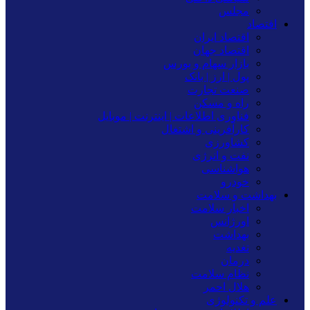
مجلس
اقتصاد
اقتصاد ایران
اقتصاد جهان
بازار سهام و بورس
پول | ارز | بانک
صنعت تجارت
راه و مسکن
فناوری اطلاعات | اینترنت | موبایل
کارآفرینی و اشتغال
کشاورزی
نفت و انرژی
هواشناسی
خودرو
بهداشت و سلامت
اخبار سلامت
اورژانس
بهداشت
تغدیه
درمان
نظام سلامت
هلال احمر
علم و تکنولوژی