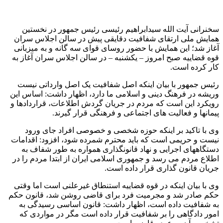
سخنرانی آیت الله سیدابراهیم رئیسی رئیس جمهور در نخستین
همایش ملی ارتقای شفافیت دقایقی پیش در سالن اجلاس سران
آغاز شد؛ این همایش با حضور روسای قوای سه گانه و به میزبانی
قوه قضاییه صبح امروز – یکشنبه – در سالن اجلاس سران آغاز به
کار کرده است.
رئیس جمهور با بیان اینکه اصل شفافیت یک اصل وارداتی نیست
وریشه در فرهنگ دینی و اسلامی ما دارد، اظهار داشت: اساس این
رویکرد این است که مردم در جریان گردش اطلاعات، قراردادها و
پیمانها و فعالیت های اجتماعی و فرهنگی قرار گیرند.
وی با تاکید بر اینکه حوزه شخصی و خصوصی افراد جای ورود
نیست و حریمی است که باید محترم شمرده شود، افزود: اقدامات
دستگاههای اجرایی و نهاد قانونگذاری همواره به طور شفاف به
اطلاع مردم می رسد و جمهوری اسلامی ایران از ابتدا مردم را در
جریان قانون گذاری قرار داده است.
وی با بیان اینکه در قوه قضاییه استنطاق غیرعلنی است اما وقتی
حکم صادر شد و مجرمیت فرد برای قاضی روشن شد، قانون حکم
به شفافیت داده است، اظهار داشت: قانون اساسی رسیدگی به
امور دادگاهی را بر شفافیت قرار داده است مگر در مواردی که