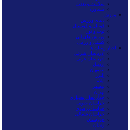
سلامت و تغذیه
مشاوره
ورزش
دنیای ورزش
فوتبال و فوتسال
توپ و تور
ورزش های آبی
کشتی و رزمی
اخبار استان ها
آذربایجان شرقی
آذربایجان غربی
اردبیل
اصفهان
البرز
ایلام
بوشهر
تهران
چهارمحال بختیاری
خراسان جنوبی
خراسان رضوی
خراسان شمالی
خوزستان
زنجان