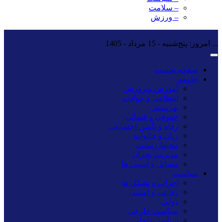
– سلامت
– ورزش
...
امروز: پنج‌شنبه - 15 مرداد - 1405
صفحه نخست
جامعه
آموزش وپرورش
انتظامی و حوادث
بهزیستی
حقوقی و قضائی
رفاه و تأمین اجتماعی
زنان و خانواده
محیط زیست
مدیریت بحران
مسائل و آسیب ها
سیاست
احزاب و تشکل ها
دفاعی و امنیتی
دولت
سیاست خارجی
سیاسی داخلی