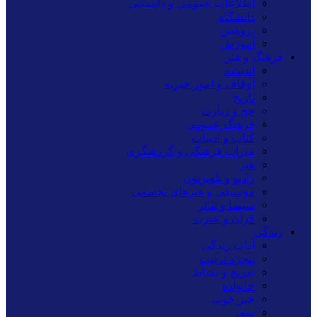
اطلاعات عمومی و دانستنی
دانشگاه
پژوهش
آموزش
فرهنگ و هنر
اندیشه
اوقاف و امور خیریه
تاریخ
حج و زیارت
فرهنگ عمومی
کتاب و ادبیات
میراث فرهنگی و گردشگری
هنر
رادیو و تلویزیون
موسیقی و هنرهای تجسمی
سینما و تئاتر
قرآن و عترت
زندگی
آداب زندگی
پنجره تربیت
تفریح و نشاط
خانواده
خبر خوب
سفر