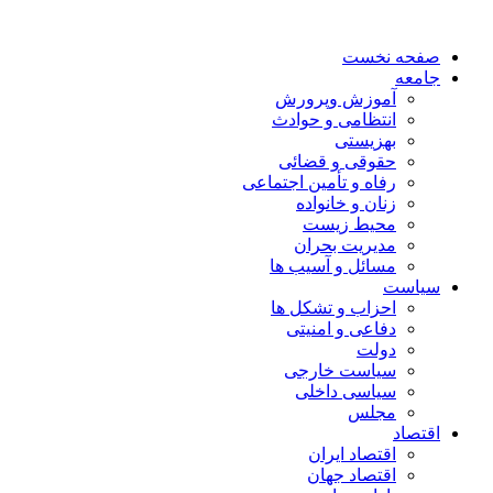
صفحه نخست
جامعه
آموزش وپرورش
انتظامی و حوادث
بهزیستی
حقوقی و قضائی
رفاه و تأمین اجتماعی
زنان و خانواده
محیط زیست
مدیریت بحران
مسائل و آسیب ها
سیاست
احزاب و تشکل ها
دفاعی و امنیتی
دولت
سیاست خارجی
سیاسی داخلی
مجلس
اقتصاد
اقتصاد ایران
اقتصاد جهان