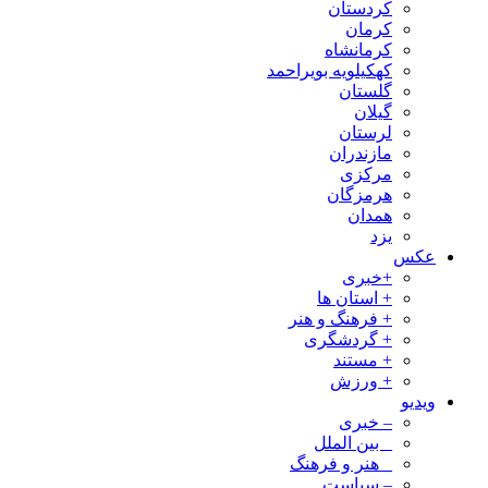
کردستان
کرمان
کرمانشاه
کهکیلویه بویراحمد
گلستان
گیلان
لرستان
مازندران
مرکزی
هرمزگان
همدان
یزد
عکس
+خبری
+ استان ها
+ فرهنگ و هنر
+ گردشگری
+ مستند
+ ورزش
ویدیو
– خبری
_ بین الملل
_ هنر و فرهنگ
– سیاست