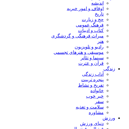
اندیشه
اوقاف و امور خیریه
تاریخ
حج و زیارت
فرهنگ عمومی
کتاب و ادبیات
میراث فرهنگی و گردشگری
هنر
رادیو و تلویزیون
موسیقی و هنرهای تجسمی
سینما و تئاتر
قرآن و عترت
زندگی
آداب زندگی
پنجره تربیت
تفریح و نشاط
خانواده
خبر خوب
سفر
سلامت و تغذیه
مشاوره
ورزش
دنیای ورزش
فوتبال و فوتسال