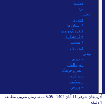
همدان
یزد
عکس
+خبری
+ استان ها
+ فرهنگ و هنر
+ گردشگری
+ مستند
+ ورزش
ویدیو
– خبری
_ بین الملل
_ هنر و فرهنگ
– سیاست
– سلامت
– ورزش
آذربایجان شرقی
11 آبان 1402 - 5:05 ب.ظ
زمان تقریبی مطالعه:
1 دقیقه