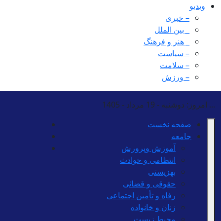
ویدیو
– خبری
_ بین الملل
_ هنر و فرهنگ
– سیاست
– سلامت
– ورزش
...
امروز: دوشنبه - 19 مرداد - 1405
صفحه نخست
جامعه
آموزش وپرورش
انتظامی و حوادث
بهزیستی
حقوقی و قضائی
رفاه و تأمین اجتماعی
زنان و خانواده
محیط زیست