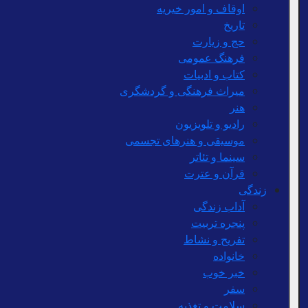
اوقاف و امور خیریه
تاریخ
حج و زیارت
فرهنگ عمومی
کتاب و ادبیات
میراث فرهنگی و گردشگری
هنر
رادیو و تلویزیون
موسیقی و هنرهای تجسمی
سینما و تئاتر
قرآن و عترت
زندگی
آداب زندگی
پنجره تربیت
تفریح و نشاط
خانواده
خبر خوب
سفر
سلامت و تغذیه