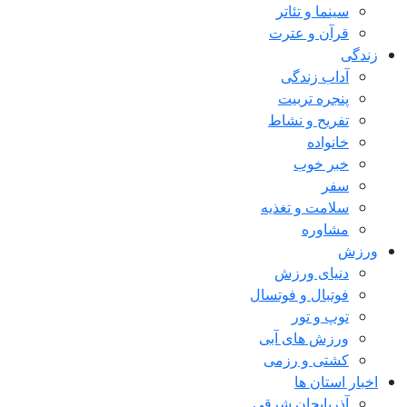
سینما و تئاتر
قرآن و عترت
زندگی
آداب زندگی
پنجره تربیت
تفریح و نشاط
خانواده
خبر خوب
سفر
سلامت و تغذیه
مشاوره
ورزش
دنیای ورزش
فوتبال و فوتسال
توپ و تور
ورزش های آبی
کشتی و رزمی
اخبار استان ها
آذربایجان شرقی