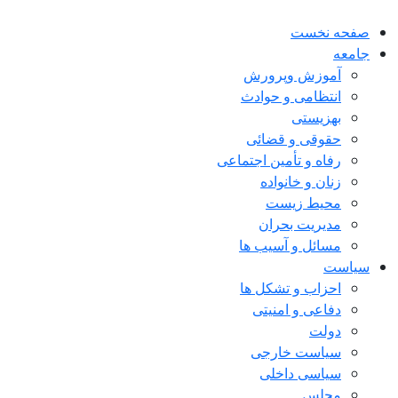
صفحه نخست
جامعه
آموزش وپرورش
انتظامی و حوادث
بهزیستی
حقوقی و قضائی
رفاه و تأمین اجتماعی
زنان و خانواده
محیط زیست
مدیریت بحران
مسائل و آسیب ها
سیاست
احزاب و تشکل ها
دفاعی و امنیتی
دولت
سیاست خارجی
سیاسی داخلی
مجلس