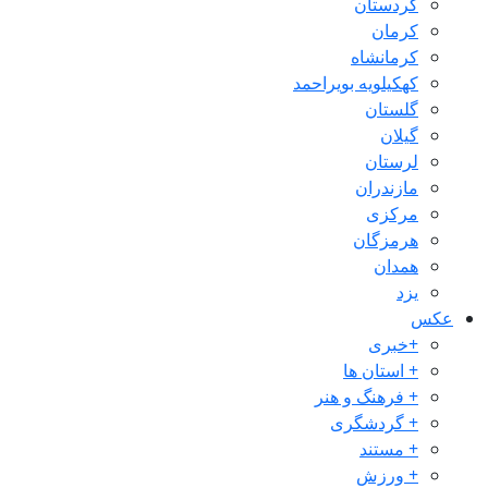
کردستان
کرمان
کرمانشاه
کهکیلویه بویراحمد
گلستان
گیلان
لرستان
مازندران
مرکزی
هرمزگان
همدان
یزد
عکس
+خبری
+ استان ها
+ فرهنگ و هنر
+ گردشگری
+ مستند
+ ورزش