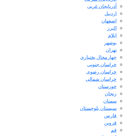
آذربایجان غربی
اردبیل
اصفهان
البرز
ایلام
بوشهر
تهران
چهارمحال بختیاری
خراسان جنوبی
خراسان رضوی
خراسان شمالی
خوزستان
زنجان
سمنان
سیستان بلوچستان
فارس
قزوین
قم