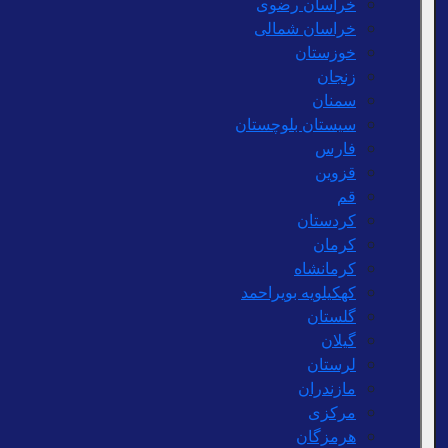
خراسان رضوی
خراسان شمالی
خوزستان
زنجان
سمنان
سیستان بلوچستان
فارس
قزوین
قم
کردستان
کرمان
کرمانشاه
کهکیلویه بویراحمد
گلستان
گیلان
لرستان
مازندران
مرکزی
هرمزگان