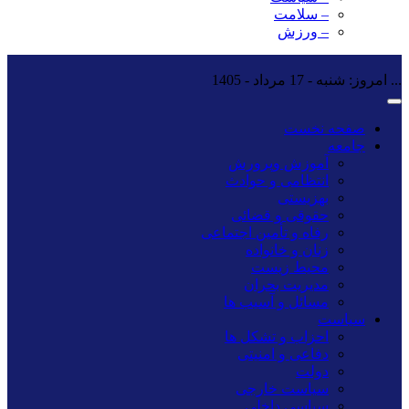
– سلامت
– ورزش
...
امروز: شنبه - 17 مرداد - 1405
صفحه نخست
جامعه
آموزش وپرورش
انتظامی و حوادث
بهزیستی
حقوقی و قضائی
رفاه و تأمین اجتماعی
زنان و خانواده
محیط زیست
مدیریت بحران
مسائل و آسیب ها
سیاست
احزاب و تشکل ها
دفاعی و امنیتی
دولت
سیاست خارجی
سیاسی داخلی