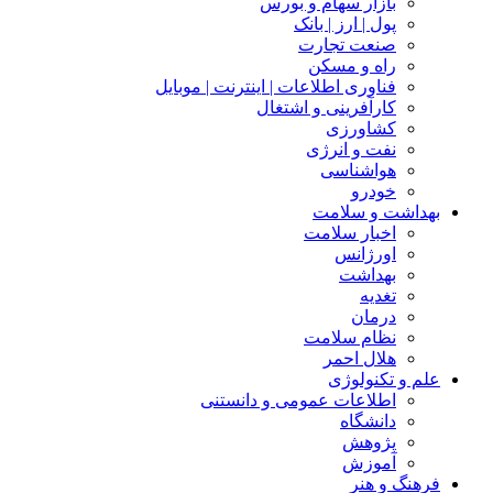
بازار سهام و بورس
پول | ارز | بانک
صنعت تجارت
راه و مسکن
فناوری اطلاعات | اینترنت | موبایل
کارآفرینی و اشتغال
کشاورزی
نفت و انرژی
هواشناسی
خودرو
بهداشت و سلامت
اخبار سلامت
اورژانس
بهداشت
تغدیه
درمان
نظام سلامت
هلال احمر
علم و تکنولوژی
اطلاعات عمومی و دانستنی
دانشگاه
پژوهش
آموزش
فرهنگ و هنر