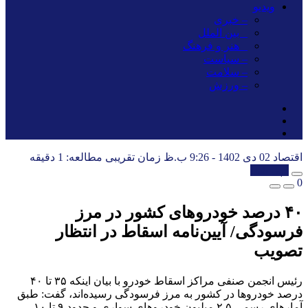
ویدیو
– خبری
_ بین الملل
_ هنر و فرهنگ
– سیاست
– سلامت
– ورزش
اقتصاد
02 دی 1402 - 9:26 ب.ظ
زمان تقریبی مطالعه: 1 دقیقه
کپی شد!
0
۴۰ درصد خودروهای کشور در مرز
فرسودگی/ آیین‌نامه اسقاط در انتظار
تصویب
رئیس انجمن صنفی مراکز اسقاط خودرو با بیان اینکه ۳۵ تا ۴۰
درصد خودروها در کشور به مرز فرسودگی رسیده‌اند، گفت: طبق
آمارهای رسمی ۲.۵ میلیون خودروهای سواری و حدود ۹ تا ۱۰