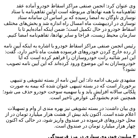
وی عنوان کرد: انجمن صنفی مراکز اسقاط خودرو آماده عقد
تفاهم‌نامه با همه نهادهای مربوطه است اولین تفاهم‌نامه با ستاد
نوسازی ناوگان به امضا رسیده که بر اساس آن سامانه ستاد
نوسازی در اردیبهشت ماه امسال راه اندازه شد و بخش‌های مختلف
اسقاط خودرو در حال تکمیل است؛ ضمن اینکه آماده‌ایم تا با
سازمان محیط زیست، فراجا و سایر نهادها، تفاهم‌نامه امضا کنیم.
رئیس انجمن صنفی مراکز اسقاط خودرو با اشاره به اینکه آیین نامه
از رده خارج کردن خودروهای فرسوده هشت ماه تاخیر دارد، گفت:
این امر شائبه رانت خودروسازان را فراهم کرده است که آیا
خودروسازان به این موضوع ورود کرده‌اند که این آیین نامه تصویب
نشود؟
مشهدی شریف ادامه داد: این آیین نامه از بسته تشویقی و تنبیهی
برخوردار است که در بسته تنبیهی عنوان شده که بیمه به صورت
پلکانی سالانه افزایش یابد و یا سهمیه سوخت خودرو حذف می شود؛
همچنین عدم بخشودگی عوارض تاخیر است.
وی بیان داشت: در بسته تشویقی نیز بهره مندی از وام و تسهیلات
اعلام شده است. اکنون باید بیش از هشت هزار میلیارد تومان در از
محل خودروهای فرسوده در صندوق واریز شود، در حالی که اکنون
چهار هزار میلیارد تومان در صندوق است.
۳ میلیون خودروی سواری در مرز فرسودگی