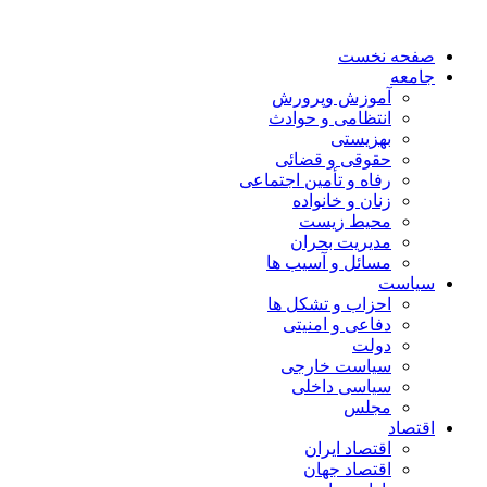
صفحه نخست
جامعه
آموزش وپرورش
انتظامی و حوادث
بهزیستی
حقوقی و قضائی
رفاه و تأمین اجتماعی
زنان و خانواده
محیط زیست
مدیریت بحران
مسائل و آسیب ها
سیاست
احزاب و تشکل ها
دفاعی و امنیتی
دولت
سیاست خارجی
سیاسی داخلی
مجلس
اقتصاد
اقتصاد ایران
اقتصاد جهان