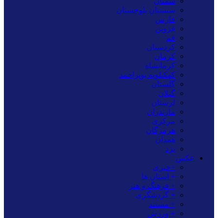
سمنان
سیستان بلوچستان
فارس
قزوین
قم
کردستان
کرمان
کرمانشاه
کهکیلویه بویراحمد
گلستان
گیلان
لرستان
مازندران
مرکزی
هرمزگان
همدان
یزد
عکس
+خبری
+ استان ها
+ فرهنگ و هنر
+ گردشگری
+ مستند
+ ورزش