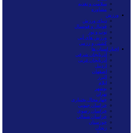
سلامت و تغذیه
مشاوره
ورزش
دنیای ورزش
فوتبال و فوتسال
توپ و تور
ورزش های آبی
کشتی و رزمی
اخبار استان ها
آذربایجان شرقی
آذربایجان غربی
اردبیل
اصفهان
البرز
ایلام
بوشهر
تهران
چهارمحال بختیاری
خراسان جنوبی
خراسان رضوی
خراسان شمالی
خوزستان
زنجان