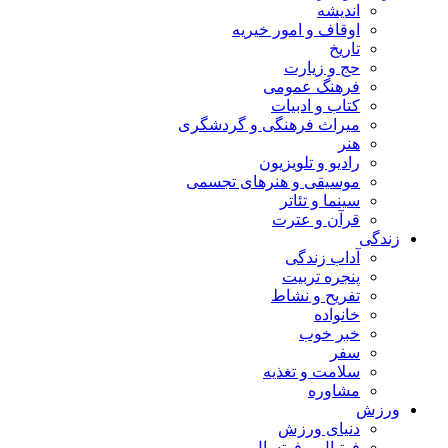
اندیشه
اوقاف و امور خیریه
تاریخ
حج و زیارت
فرهنگ عمومی
کتاب و ادبیات
میراث فرهنگی و گردشگری
هنر
رادیو و تلویزیون
موسیقی و هنرهای تجسمی
سینما و تئاتر
قرآن و عترت
زندگی
آداب زندگی
پنجره تربیت
تفریح و نشاط
خانواده
خبر خوب
سفر
سلامت و تغذیه
مشاوره
ورزش
دنیای ورزش
فوتبال و فوتسال