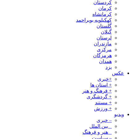
کردستان
کرمان
کرمانشاه
کهکیلویه بویراحمد
گلستان
گیلان
لرستان
مازندران
مرکزی
هرمزگان
همدان
یزد
عکس
+خبری
+ استان ها
+ فرهنگ و هنر
+ گردشگری
+ مستند
+ ورزش
ویدیو
– خبری
_ بین الملل
_ هنر و فرهنگ
– سیاست