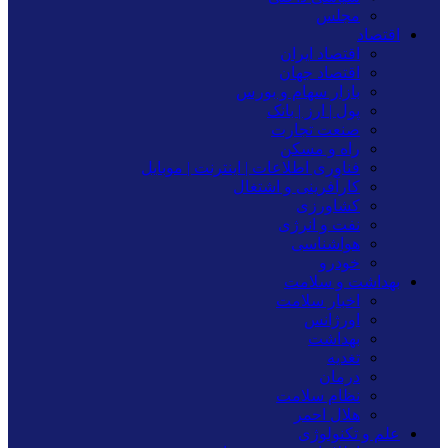
مجلس
اقتصاد
اقتصاد ایران
اقتصاد جهان
بازار سهام و بورس
پول | ارز | بانک
صنعت تجارت
راه و مسکن
فناوری اطلاعات | اینترنت | موبایل
کارآفرینی و اشتغال
کشاورزی
نفت و انرژی
هواشناسی
خودرو
بهداشت و سلامت
اخبار سلامت
اورژانس
بهداشت
تغدیه
درمان
نظام سلامت
هلال احمر
علم و تکنولوژی