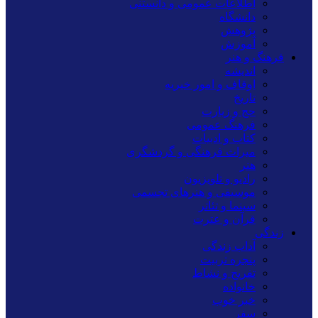
اطلاعات عمومی و دانستنی
دانشگاه
پژوهش
آموزش
فرهنگ و هنر
اندیشه
اوقاف و امور خیریه
تاریخ
حج و زیارت
فرهنگ عمومی
کتاب و ادبیات
میراث فرهنگی و گردشگری
هنر
رادیو و تلویزیون
موسیقی و هنرهای تجسمی
سینما و تئاتر
قرآن و عترت
زندگی
آداب زندگی
پنجره تربیت
تفریح و نشاط
خانواده
خبر خوب
سفر