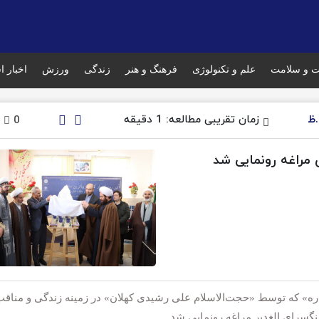
ت و سلامت
علم و تکنولوژی
فرهنگ و هنر
زندگی
ورزش
اخبار ا
زمان تقریبی مطالعه: 1 دقیقه
0
 مراغه رونمایی شد
اره» که توسط «حجت‌الاسلام علی رشیدی کهلان» در زمینه زندگی و مناق
نگسرای الغدیر مراغه رونمایی شد.