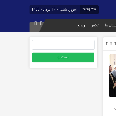
۱۴:۴۶:۳۴
امروز: شنبه - 17 مرداد - 1405
ستان ها
عکس
ویدیو
جستجو
برای:
ب