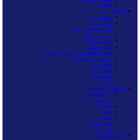
مجلس
اقتصاد
اقتصاد ایران
اقتصاد جهان
بازار سهام و بورس
پول | ارز | بانک
صنعت تجارت
راه و مسکن
فناوری اطلاعات | اینترنت | موبایل
کارآفرینی و اشتغال
کشاورزی
نفت و انرژی
هواشناسی
خودرو
بهداشت و سلامت
اخبار سلامت
اورژانس
بهداشت
تغدیه
درمان
نظام سلامت
هلال احمر
علم و تکنولوژی