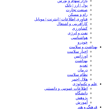
بازار سهام و بورس
پول | ارز | بانک
صنعت تجارت
راه و مسکن
فناوری اطلاعات | اینترنت | موبایل
کارآفرینی و اشتغال
کشاورزی
نفت و انرژی
هواشناسی
خودرو
بهداشت و سلامت
اخبار سلامت
اورژانس
بهداشت
تغدیه
درمان
نظام سلامت
هلال احمر
علم و تکنولوژی
اطلاعات عمومی و دانستنی
دانشگاه
پژوهش
آموزش
فرهنگ و هنر