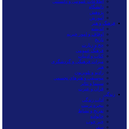
اطلاعات عمومی و دانستنی
دانشگاه
پژوهش
آموزش
فرهنگ و هنر
اندیشه
اوقاف و امور خیریه
تاریخ
حج و زیارت
فرهنگ عمومی
کتاب و ادبیات
میراث فرهنگی و گردشگری
هنر
رادیو و تلویزیون
موسیقی و هنرهای تجسمی
سینما و تئاتر
قرآن و عترت
زندگی
آداب زندگی
پنجره تربیت
تفریح و نشاط
خانواده
خبر خوب
سفر