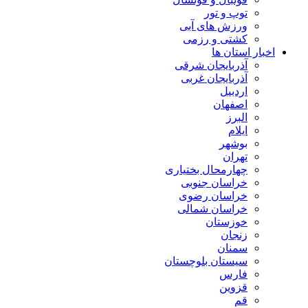
توپ و تور
ورزش های آبی
کشتی و رزمی
اخبار استان ها
آذربایجان شرقی
آذربایجان غربی
اردبیل
اصفهان
البرز
ایلام
بوشهر
تهران
چهارمحال بختیاری
خراسان جنوبی
خراسان رضوی
خراسان شمالی
خوزستان
زنجان
سمنان
سیستان بلوچستان
فارس
قزوین
قم