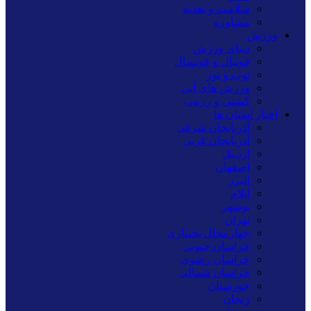
سلامت و تغذیه
مشاوره
ورزش
دنیای ورزش
فوتبال و فوتسال
توپ و تور
ورزش های آبی
کشتی و رزمی
اخبار استان ها
آذربایجان شرقی
آذربایجان غربی
اردبیل
اصفهان
البرز
ایلام
بوشهر
تهران
چهارمحال بختیاری
خراسان جنوبی
خراسان رضوی
خراسان شمالی
خوزستان
زنجان