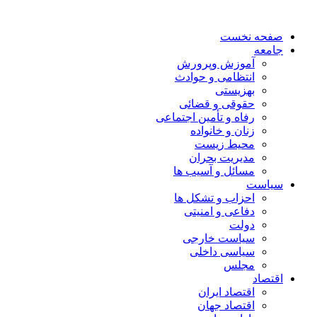
صفحه نخست
جامعه
آموزش وپرورش
انتظامی و حوادث
بهزیستی
حقوقی و قضائی
رفاه و تأمین اجتماعی
زنان و خانواده
محیط زیست
مدیریت بحران
مسائل و آسیب ها
سیاست
احزاب و تشکل ها
دفاعی و امنیتی
دولت
سیاست خارجی
سیاسی داخلی
مجلس
اقتصاد
اقتصاد ایران
اقتصاد جهان