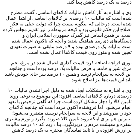
درصد به یک درصد کاهش پیدا کند.
وی با اشاره به آثار کاهش مالیات کالاهای اساسی، گفت: مطرح
شده است که مالیات ۱۰ درصدی بر کالاهای اساسی از ابتدا اعمال
شده است. درحالی که اینگونه نیست چرا که دولت خیلی به فکر
اصلاح این حکم قانونی بود و لایحه مربوطه را نیز تقدیم مجلس کرده
است. بر همین اساس نیز گمرک جمهوری اسلامی ایران و
دستگاه‌های ذی‌ربط هماهنگ شدند و آنچه که تاکنون اعمال شده
است مالیات یک درصدی بوده و ۹ درصد مابقی به صورت تعهدی
تعیین شده و هنوز روی قیمت کالاها اعمال نشده است.
نوری قزلجه اضافه کرد: قیمت گذاری اعمال شده در مرغ، تخم
مرغ، شیر و خامه، با فرض مالیات یک درصد بوده است و چنانچه
این لایحه به سرانجام نرسد و همین ۱۰ درصد سر جای خودش باشد
باید این قیمت‌ها نیز اصلاح شوند.
وی با اشاره به مشکلات ایجاد شده به دلیل اجرا نشدن مالیات ۱۰
درصدی درباره کالاهای اساسی افزود: این موضوع به نوعی روند
تامین کالا را دچار مشکل کرده‌ است چرا که گاهی ترخیص با تعهد
انجام می‌شود. اما فروشنده اکنون مردد است که چنانچه کالاهای
خود را بفروشد و این لایحه به سرانجام نرسید، متضرر می‌شود؛
بنابراین هم برای اینکه روند تامین کالا صورت بگیرد و تورم بیشتری
سفره و معیشت مردم را دربرنگیرد، بنا داریم که ۱۰ درصد مالیات
بر ارزش افزوده را با تایید نمایندگان محترم به یک درصد کاهش