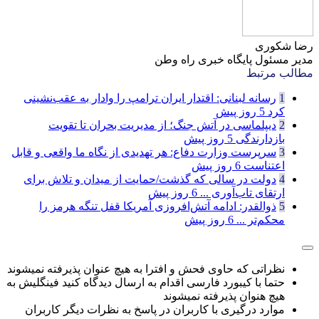
رضا شکوری
مدیر مسئول پایگاه خبری راه وطن
مطالب مرتبط
1
رسانه لبنانی: اقتدار ایران ترامپ را وادار به عقب‌نشینی
کرد
5 روز پیش
2
دیپلماسی در آتش جنگ؛ از مدیریت بحران تا تقویت
بازدارندگی
5 روز پیش
3
سرپرست وزارت دفاع: هر تهدیدی از نگاه ما واقعی و قابل
اعتناست
6 روز پیش
4
دولت در سالی که گذشت/حمایت از میدان و تلاش برای
ارتقای تاب‌آوری ...
6 روز پیش
5
ذوالقدر: ادامه آتش‌افروزی آمریکا قفل تنگه هرمز را
محکم‌تر ...
6 روز پیش
نظراتی که حاوی فحش و افترا به هیچ عنوان پذیرفته نمیشوند
حتما با کیبورد فارسی اقدام به ارسال دیدگاه کنید فینگلیش به
هیچ هنوان پذیرفته نمیشوند
موارد درگیری با کاربران در پاسخ به نظرات دیگر کاربران