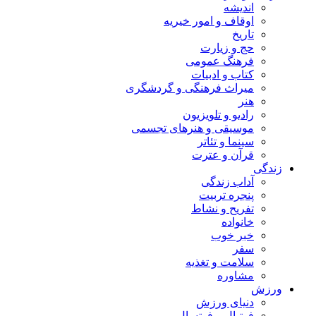
اندیشه
اوقاف و امور خیریه
تاریخ
حج و زیارت
فرهنگ عمومی
کتاب و ادبیات
میراث فرهنگی و گردشگری
هنر
رادیو و تلویزیون
موسیقی و هنرهای تجسمی
سینما و تئاتر
قرآن و عترت
زندگی
آداب زندگی
پنجره تربیت
تفریح و نشاط
خانواده
خبر خوب
سفر
سلامت و تغذیه
مشاوره
ورزش
دنیای ورزش
فوتبال و فوتسال