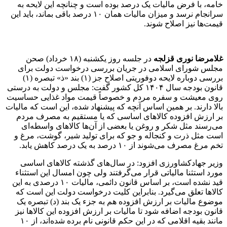
خامه، با فرض مالیات یک درصد بوده است و چنانچه این لایحه به
سرانجام نرسد و میزان مالیات همان ۱۰ درصد باقی بماند، باید این
قیمت‌ها نیز اصلاح شوند.
غلامرضا نوری قزلجه
در جلسه روز یکشنبه (۱۸ خرداد) صحن
مجلس شورای اسلامی در جریان بررسی درخواست دولت برای
بررسی دوباره لایحه دوفوریتی اصلاح جز (۱) بند «ذ» تبصره (۱)
قانون بودجه سال ۱۴۰۴ کل کشور گفت: مجلس و دولت به درستی
روی معیشت و سفره مردم و خصوصاً قیمت مواد غذایی حساسیت
بالا دارند. بر همین اساس آنچه که پیشنهاد شده، این است که مالیات
بر ارزش افزوده کالاهای اساسی که یا مستقیم به مصرف مردم
می‌رسند مثل شکر و روغن یا بعضی از آن‌ها کالاهای واسطه‌ای
است مثل ذرت و کنجاله و جو که برای تولید شیر، گوشت، مرغ و
تخم مرغ مصرف می‌شوند از ۱۰ درصد به یک درصد کاهش یابد.
وزیر جهادکشاورزی افزود: در سال‌های گذشته کالاهای اساسی
مورد استثنا مالیاتی قرار می‌گرفتند ولی چون امسال این استثناء
قید نشده است، بر اساس قانون دائمی، مالیات ۱۰ درصدی به این
کالاها تعلق می‌گیرد. بنابراین کلیت درخواست دولت این است که
موضوع مالیات بر ارزش افزوده هم به جزء یک بند (د) تبصره یک
قانون بودجه اضافه شود تا مالیات بر ارزش افزوده این کالاها نیز
مانند بقیه اقلامی که در این حکم قانونی نام برده شده‌اند، از ۱۰