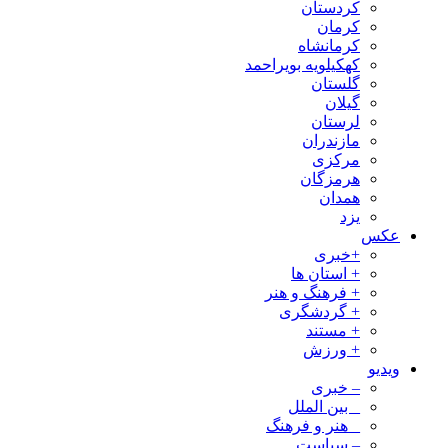
کردستان
کرمان
کرمانشاه
کهکیلویه بویراحمد
گلستان
گیلان
لرستان
مازندران
مرکزی
هرمزگان
همدان
یزد
عکس
+خبری
+ استان ها
+ فرهنگ و هنر
+ گردشگری
+ مستند
+ ورزش
ویدیو
– خبری
_ بین الملل
_ هنر و فرهنگ
– سیاست