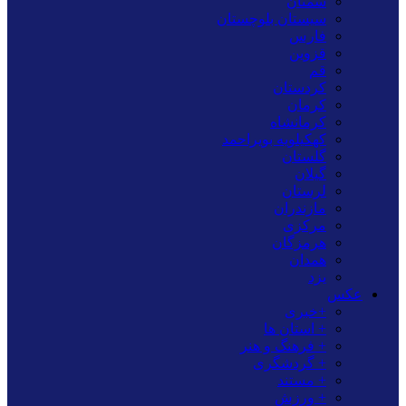
سمنان
سیستان بلوچستان
فارس
قزوین
قم
کردستان
کرمان
کرمانشاه
کهکیلویه بویراحمد
گلستان
گیلان
لرستان
مازندران
مرکزی
هرمزگان
همدان
یزد
عکس
+خبری
+ استان ها
+ فرهنگ و هنر
+ گردشگری
+ مستند
+ ورزش