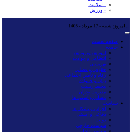
– سلامت
– ورزش
...
امروز: شنبه - 17 مرداد - 1405
صفحه نخست
جامعه
آموزش وپرورش
انتظامی و حوادث
بهزیستی
حقوقی و قضائی
رفاه و تأمین اجتماعی
زنان و خانواده
محیط زیست
مدیریت بحران
مسائل و آسیب ها
سیاست
احزاب و تشکل ها
دفاعی و امنیتی
دولت
سیاست خارجی
سیاسی داخلی