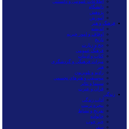
اطلاعات عمومی و دانستنی
دانشگاه
پژوهش
آموزش
فرهنگ و هنر
اندیشه
اوقاف و امور خیریه
تاریخ
حج و زیارت
فرهنگ عمومی
کتاب و ادبیات
میراث فرهنگی و گردشگری
هنر
رادیو و تلویزیون
موسیقی و هنرهای تجسمی
سینما و تئاتر
قرآن و عترت
زندگی
آداب زندگی
پنجره تربیت
تفریح و نشاط
خانواده
خبر خوب
سفر