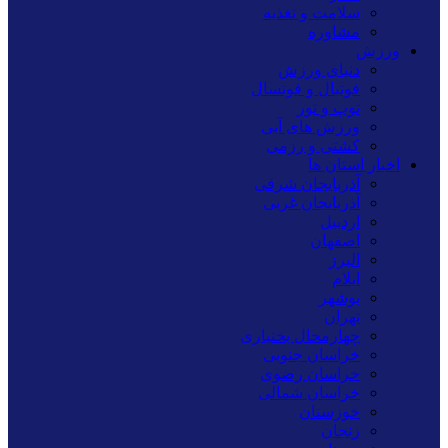
سلامت و تغذیه
مشاوره
ورزش
دنیای ورزش
فوتبال و فوتسال
توپ و تور
ورزش های آبی
کشتی و رزمی
اخبار استان ها
آذربایجان شرقی
آذربایجان غربی
اردبیل
اصفهان
البرز
ایلام
بوشهر
تهران
چهارمحال بختیاری
خراسان جنوبی
خراسان رضوی
خراسان شمالی
خوزستان
زنجان