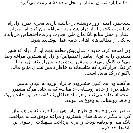
۴۰۰ میلیارد تومان اعتبار از محل ماده ۵۶ سرعت می‌گیرد.
سیدحمزه امینی روز دوشنبه در حاشیه بازدید مجری طرح آزادراه
شمالغرب کشور از آزادراه هشترود – مراغه بیان کرد: این میزان
اعتبار از محل منابع بانک‌های ملی، تجارت و رفاه اختصاص می‌یابد تا
به یکی از مطالبه‌های اهالی جامه عمل پوشانده شود.
وی اضافه کرد: حدود ۶ سال پیش قطعه پنجم این آزادراه که شهر
هشترود را به اتوبان پیامبر اعظم(ص) و آزادراه هشترود مراغه وصل
می‌کند، کلنگ زنی شد و مقرر شده بود تا پس از یکسال زیر بار
ترافیک قرار گیرد که متاسفانه به خاطر تامین نشدن منابع مالی
تاکنون راکد مانده است.
به گفته وی هم‌اکنون هشترودی‌ها برای ورود به اتوبان پیامبر
اعظم(ص) از جاده روستایی «دامناب» که به جاده مرگ مشهور
است، استفاده می‌کنند و هر ماه حداقل یک کشته در این جاده باریک
و فاقد روشنایی به وقوع می‌پیوندد.
«ناصر بصیری» مجری طرح آزادراهی شمالغرب کشور هم بیان
کرد: با پیگیری نماینده‌های هشترود و مراغه موفق شدیم موافقت
بانک ملی و برنامه بودجه را برای پرداخت تسهیلات از سوی این
بانک‌ها اخذ کنیم.