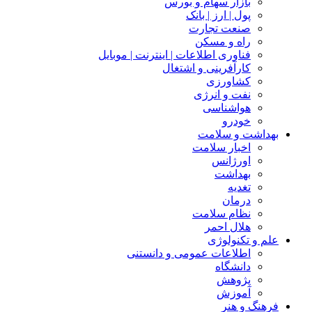
بازار سهام و بورس
پول | ارز | بانک
صنعت تجارت
راه و مسکن
فناوری اطلاعات | اینترنت | موبایل
کارآفرینی و اشتغال
کشاورزی
نفت و انرژی
هواشناسی
خودرو
بهداشت و سلامت
اخبار سلامت
اورژانس
بهداشت
تغدیه
درمان
نظام سلامت
هلال احمر
علم و تکنولوژی
اطلاعات عمومی و دانستنی
دانشگاه
پژوهش
آموزش
فرهنگ و هنر