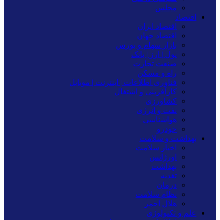
مجلس
اقتصاد
اقتصاد ایران
اقتصاد جهان
بازار سهام و بورس
پول | ارز | بانک
صنعت تجارت
راه و مسکن
فناوری اطلاعات | اینترنت | موبایل
کارآفرینی و اشتغال
کشاورزی
نفت و انرژی
هواشناسی
خودرو
بهداشت و سلامت
اخبار سلامت
اورژانس
بهداشت
تغدیه
درمان
نظام سلامت
هلال احمر
علم و تکنولوژی