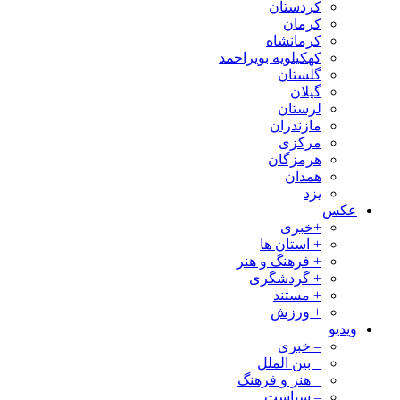
کردستان
کرمان
کرمانشاه
کهکیلویه بویراحمد
گلستان
گیلان
لرستان
مازندران
مرکزی
هرمزگان
همدان
یزد
عکس
+خبری
+ استان ها
+ فرهنگ و هنر
+ گردشگری
+ مستند
+ ورزش
ویدیو
– خبری
_ بین الملل
_ هنر و فرهنگ
– سیاست