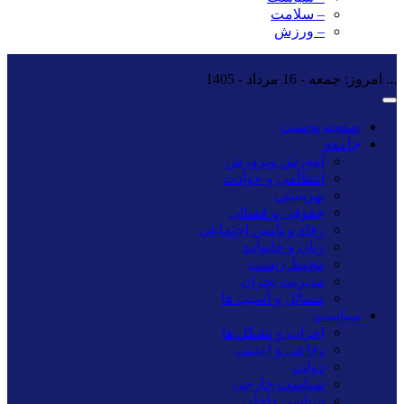
– سلامت
– ورزش
...
امروز: جمعه - 16 مرداد - 1405
صفحه نخست
جامعه
آموزش وپرورش
انتظامی و حوادث
بهزیستی
حقوقی و قضائی
رفاه و تأمین اجتماعی
زنان و خانواده
محیط زیست
مدیریت بحران
مسائل و آسیب ها
سیاست
احزاب و تشکل ها
دفاعی و امنیتی
دولت
سیاست خارجی
سیاسی داخلی