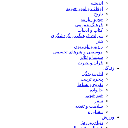
اندیشه
اوقاف و امور خیریه
تاریخ
حج و زیارت
فرهنگ عمومی
کتاب و ادبیات
میراث فرهنگی و گردشگری
هنر
رادیو و تلویزیون
موسیقی و هنرهای تجسمی
سینما و تئاتر
قرآن و عترت
زندگی
آداب زندگی
پنجره تربیت
تفریح و نشاط
خانواده
خبر خوب
سفر
سلامت و تغذیه
مشاوره
ورزش
دنیای ورزش
فوتبال و فوتسال