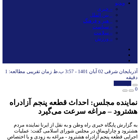
ویدیو
– خبری
_ بین الملل
_ هنر و فرهنگ
– سیاست
– سلامت
– ورزش
آذربایجان شرقی
02 آبان 1401 - 3:57 ب.ظ
زمان تقریبی مطالعه: 1
دقیقه
کپی شد!
0
نماینده مجلس: احداث قطعه پنجم آزادراه
هشترود – مراغه سرعت می‌گیرد
به گزارش پایگاه خبری راه وطن و به نقل از ایرنا نماینده مردم
هشترود و چاراویماق در مجلس شورای اسلامی گفت: عملیات
اجرایی قطعه‌ پنجم آزادراه هشترود - مراغه به زودی و با اختصاص