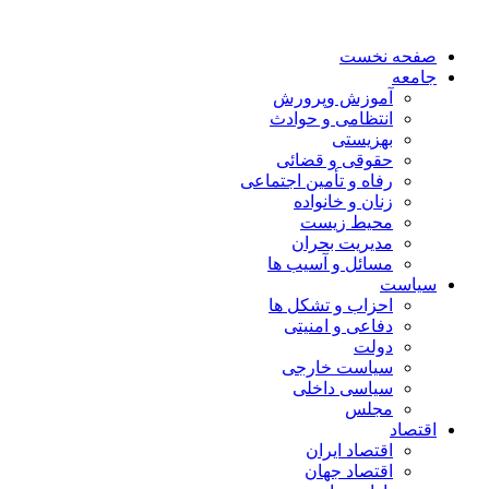
صفحه نخست
جامعه
آموزش وپرورش
انتظامی و حوادث
بهزیستی
حقوقی و قضائی
رفاه و تأمین اجتماعی
زنان و خانواده
محیط زیست
مدیریت بحران
مسائل و آسیب ها
سیاست
احزاب و تشکل ها
دفاعی و امنیتی
دولت
سیاست خارجی
سیاسی داخلی
مجلس
اقتصاد
اقتصاد ایران
اقتصاد جهان