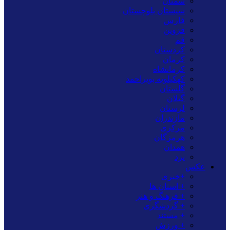
سمنان
سیستان بلوچستان
فارس
قزوین
قم
کردستان
کرمان
کرمانشاه
کهکیلویه بویراحمد
گلستان
گیلان
لرستان
مازندران
مرکزی
هرمزگان
همدان
یزد
عکس
+خبری
+ استان ها
+ فرهنگ و هنر
+ گردشگری
+ مستند
+ ورزش