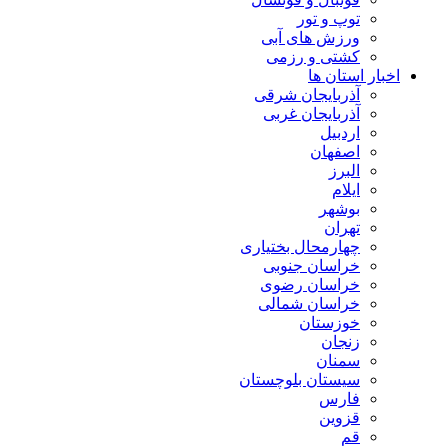
توپ و تور
ورزش های آبی
کشتی و رزمی
اخبار استان ها
آذربایجان شرقی
آذربایجان غربی
اردبیل
اصفهان
البرز
ایلام
بوشهر
تهران
چهارمحال بختیاری
خراسان جنوبی
خراسان رضوی
خراسان شمالی
خوزستان
زنجان
سمنان
سیستان بلوچستان
فارس
قزوین
قم