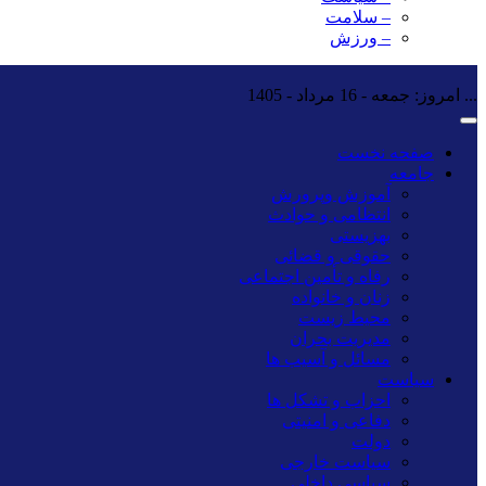
– سلامت
– ورزش
...
امروز: جمعه - 16 مرداد - 1405
صفحه نخست
جامعه
آموزش وپرورش
انتظامی و حوادث
بهزیستی
حقوقی و قضائی
رفاه و تأمین اجتماعی
زنان و خانواده
محیط زیست
مدیریت بحران
مسائل و آسیب ها
سیاست
احزاب و تشکل ها
دفاعی و امنیتی
دولت
سیاست خارجی
سیاسی داخلی