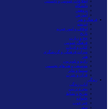
اطلاعات عمومی و دانستنی
دانشگاه
پژوهش
آموزش
فرهنگ و هنر
اندیشه
اوقاف و امور خیریه
تاریخ
حج و زیارت
فرهنگ عمومی
کتاب و ادبیات
میراث فرهنگی و گردشگری
هنر
رادیو و تلویزیون
موسیقی و هنرهای تجسمی
سینما و تئاتر
قرآن و عترت
زندگی
آداب زندگی
پنجره تربیت
تفریح و نشاط
خانواده
خبر خوب
سفر