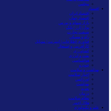
مجلس
اقتصاد
اقتصاد ایران
اقتصاد جهان
بازار سهام و بورس
پول | ارز | بانک
صنعت تجارت
راه و مسکن
فناوری اطلاعات | اینترنت | موبایل
کارآفرینی و اشتغال
کشاورزی
نفت و انرژی
هواشناسی
خودرو
بهداشت و سلامت
اخبار سلامت
اورژانس
بهداشت
تغدیه
درمان
نظام سلامت
هلال احمر
علم و تکنولوژی