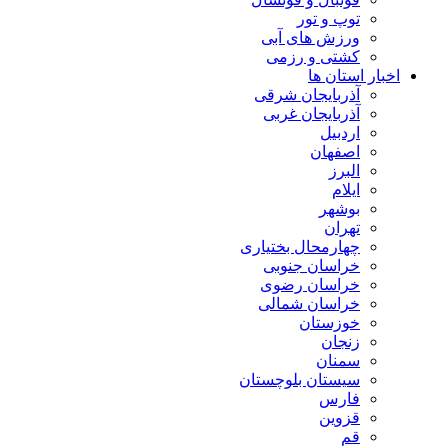
توپ و تور
ورزش های آبی
کشتی و رزمی
اخبار استان ها
آذربایجان شرقی
آذربایجان غربی
اردبیل
اصفهان
البرز
ایلام
بوشهر
تهران
چهارمحال بختیاری
خراسان جنوبی
خراسان رضوی
خراسان شمالی
خوزستان
زنجان
سمنان
سیستان بلوچستان
فارس
قزوین
قم