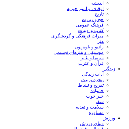
اندیشه
اوقاف و امور خیریه
تاریخ
حج و زیارت
فرهنگ عمومی
کتاب و ادبیات
میراث فرهنگی و گردشگری
هنر
رادیو و تلویزیون
موسیقی و هنرهای تجسمی
سینما و تئاتر
قرآن و عترت
زندگی
آداب زندگی
پنجره تربیت
تفریح و نشاط
خانواده
خبر خوب
سفر
سلامت و تغذیه
مشاوره
ورزش
دنیای ورزش
فوتبال و فوتسال