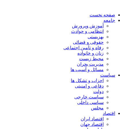
صفحه نخست
جامعه
آموزش وپرورش
انتظامی و حوادث
بهزیستی
حقوقی و قضائی
رفاه و تأمین اجتماعی
زنان و خانواده
محیط زیست
مدیریت بحران
مسائل و آسیب ها
سیاست
احزاب و تشکل ها
دفاعی و امنیتی
دولت
سیاست خارجی
سیاسی داخلی
مجلس
اقتصاد
اقتصاد ایران
اقتصاد جهان