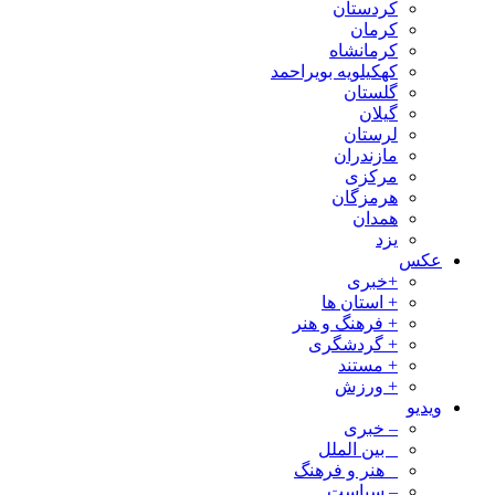
کردستان
کرمان
کرمانشاه
کهکیلویه بویراحمد
گلستان
گیلان
لرستان
مازندران
مرکزی
هرمزگان
همدان
یزد
عکس
+خبری
+ استان ها
+ فرهنگ و هنر
+ گردشگری
+ مستند
+ ورزش
ویدیو
– خبری
_ بین الملل
_ هنر و فرهنگ
– سیاست