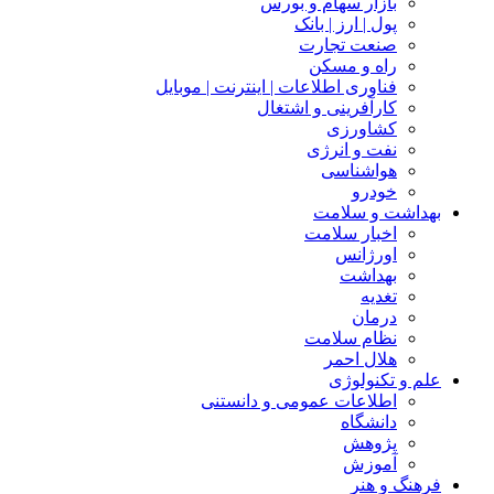
بازار سهام و بورس
پول | ارز | بانک
صنعت تجارت
راه و مسکن
فناوری اطلاعات | اینترنت | موبایل
کارآفرینی و اشتغال
کشاورزی
نفت و انرژی
هواشناسی
خودرو
بهداشت و سلامت
اخبار سلامت
اورژانس
بهداشت
تغدیه
درمان
نظام سلامت
هلال احمر
علم و تکنولوژی
اطلاعات عمومی و دانستنی
دانشگاه
پژوهش
آموزش
فرهنگ و هنر