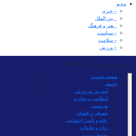
ویدیو
– خبری
_ بین الملل
_ هنر و فرهنگ
– سیاست
– سلامت
– ورزش
...
امروز: یکشنبه - 18 مرداد - 1405
صفحه نخست
جامعه
آموزش وپرورش
انتظامی و حوادث
بهزیستی
حقوقی و قضائی
رفاه و تأمین اجتماعی
زنان و خانواده
محیط زیست