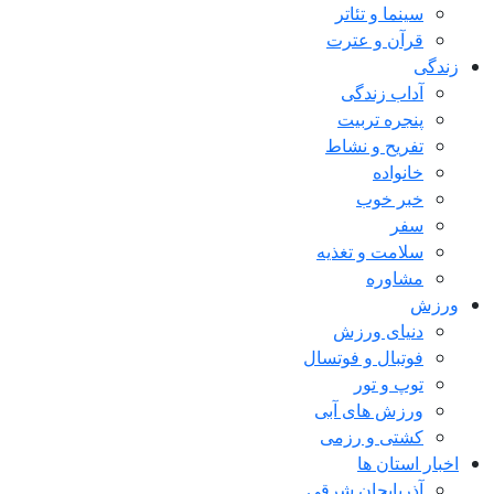
سینما و تئاتر
قرآن و عترت
زندگی
آداب زندگی
پنجره تربیت
تفریح و نشاط
خانواده
خبر خوب
سفر
سلامت و تغذیه
مشاوره
ورزش
دنیای ورزش
فوتبال و فوتسال
توپ و تور
ورزش های آبی
کشتی و رزمی
اخبار استان ها
آذربایجان شرقی