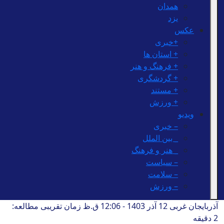
همدان
یزد
عکس
+خبری
+ استان ها
+ فرهنگ و هنر
+ گردشگری
+ مستند
+ ورزش
ویدیو
– خبری
_ بین الملل
_ هنر و فرهنگ
– سیاست
– سلامت
– ورزش
آذربایجان غربی
12 آذر 1403 - 12:06 ق.ظ
زمان تقریبی مطالعه:
2 دقیقه