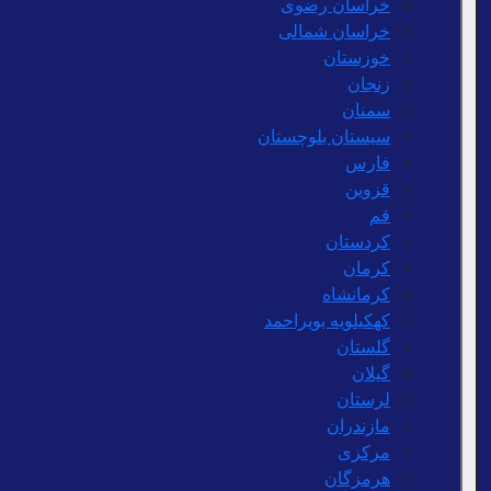
خراسان رضوی
خراسان شمالی
خوزستان
زنجان
سمنان
سیستان بلوچستان
فارس
قزوین
قم
کردستان
کرمان
کرمانشاه
کهکیلویه بویراحمد
گلستان
گیلان
لرستان
مازندران
مرکزی
هرمزگان