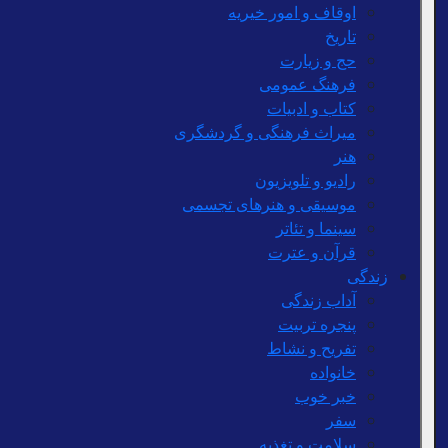
اوقاف و امور خیریه
تاریخ
حج و زیارت
فرهنگ عمومی
کتاب و ادبیات
میراث فرهنگی و گردشگری
هنر
رادیو و تلویزیون
موسیقی و هنرهای تجسمی
سینما و تئاتر
قرآن و عترت
زندگی
آداب زندگی
پنجره تربیت
تفریح و نشاط
خانواده
خبر خوب
سفر
سلامت و تغذیه