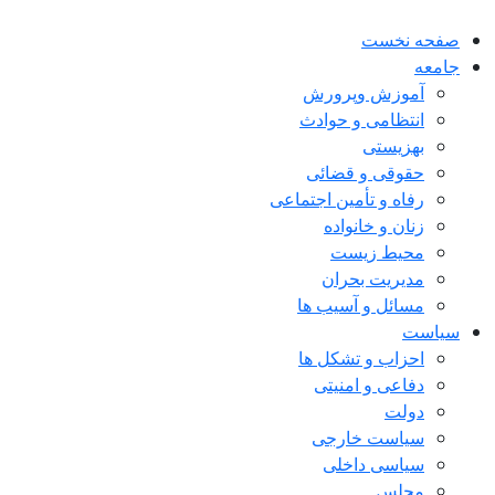
صفحه نخست
جامعه
آموزش وپرورش
انتظامی و حوادث
بهزیستی
حقوقی و قضائی
رفاه و تأمین اجتماعی
زنان و خانواده
محیط زیست
مدیریت بحران
مسائل و آسیب ها
سیاست
احزاب و تشکل ها
دفاعی و امنیتی
دولت
سیاست خارجی
سیاسی داخلی
مجلس