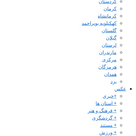
کردستان
کرمان
کرمانشاه
کهکیلویه بویراحمد
گلستان
گیلان
لرستان
مازندران
مرکزی
هرمزگان
همدان
یزد
عکس
+خبری
+ استان ها
+ فرهنگ و هنر
+ گردشگری
+ مستند
+ ورزش