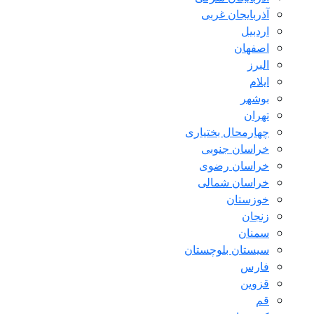
آذربایجان غربی
اردبیل
اصفهان
البرز
ایلام
بوشهر
تهران
چهارمحال بختیاری
خراسان جنوبی
خراسان رضوی
خراسان شمالی
خوزستان
زنجان
سمنان
سیستان بلوچستان
فارس
قزوین
قم