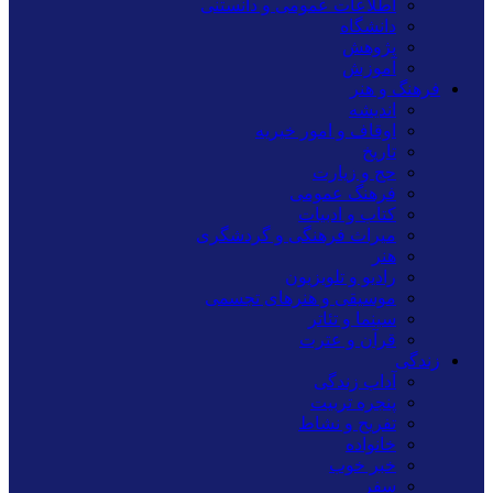
اطلاعات عمومی و دانستنی
دانشگاه
پژوهش
آموزش
فرهنگ و هنر
اندیشه
اوقاف و امور خیریه
تاریخ
حج و زیارت
فرهنگ عمومی
کتاب و ادبیات
میراث فرهنگی و گردشگری
هنر
رادیو و تلویزیون
موسیقی و هنرهای تجسمی
سینما و تئاتر
قرآن و عترت
زندگی
آداب زندگی
پنجره تربیت
تفریح و نشاط
خانواده
خبر خوب
سفر