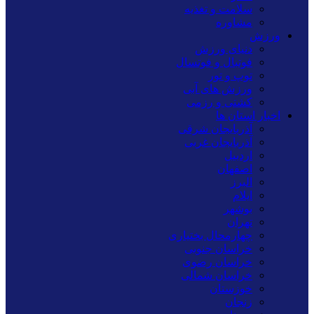
سلامت و تغذیه
مشاوره
ورزش
دنیای ورزش
فوتبال و فوتسال
توپ و تور
ورزش های آبی
کشتی و رزمی
اخبار استان ها
آذربایجان شرقی
آذربایجان غربی
اردبیل
اصفهان
البرز
ایلام
بوشهر
تهران
چهارمحال بختیاری
خراسان جنوبی
خراسان رضوی
خراسان شمالی
خوزستان
زنجان