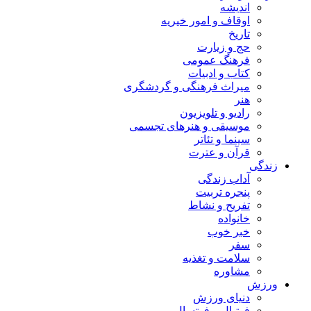
اندیشه
اوقاف و امور خیریه
تاریخ
حج و زیارت
فرهنگ عمومی
کتاب و ادبیات
میراث فرهنگی و گردشگری
هنر
رادیو و تلویزیون
موسیقی و هنرهای تجسمی
سینما و تئاتر
قرآن و عترت
زندگی
آداب زندگی
پنجره تربیت
تفریح و نشاط
خانواده
خبر خوب
سفر
سلامت و تغذیه
مشاوره
ورزش
دنیای ورزش
فوتبال و فوتسال