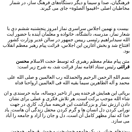
فرهنگیان، صدا و سیما و دیگر دستگاه‌های فرهنگ ساز، در شمار
مخاطبان اصلی «اقیموا الصلوة» جای می گیرند.
بیست و نهمین اجلاس سراسری نماز امروز پنجشنبه ششم دی با
شعار نماز، مدرسه، دانشگاه، خانواده و معلمان آینده با حضور آیت
الله سیدابراهیم رئیسی رییس جمهور در سالن غدیر وزارت کشور
افتتاح شد و بخش آغازین این اجلاس، قرائت پیام رهبر معظم انقلاب
بود.
متن پیام مقام معظم رهبری که توسط حجت الاسلام
محسن
قرائتی
رئیس ستاد اقامه نماز قرائت شد، به شرح زیر است:
بسم الله الرحمن الرحیم والحمدلله رب العالمین و صلی الله علی
محمد و آله الطاهرین سیما بقیه الله فی العالمین ارواحنا فداه
برپائی این همایش فرخنده پس از تاخیر دوساله، مایه خرسندی و ان
شاء الله موجب برکت است. هر تلاش فکری و عملی برای نشان
دادن ارزش نماز و بزرگداشت این فریضه مبارک، کاری در جهت
نورانی کردن دل انسان ها و گرم کردن محفل زندگی آن هاست. یاد
خدا که نماز مظهر کامل آن است، دل و جان را آزاد و جامعه را آباد
می سازد.
پیوندهای حیاتی در یک جامعه خوشبخت و خوش فرجام، همچون