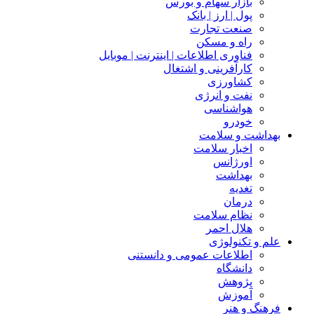
بازار سهام و بورس
پول | ارز | بانک
صنعت تجارت
راه و مسکن
فناوری اطلاعات | اینترنت | موبایل
کارآفرینی و اشتغال
کشاورزی
نفت و انرژی
هواشناسی
خودرو
بهداشت و سلامت
اخبار سلامت
اورژانس
بهداشت
تغدیه
درمان
نظام سلامت
هلال احمر
علم و تکنولوژی
اطلاعات عمومی و دانستنی
دانشگاه
پژوهش
آموزش
فرهنگ و هنر