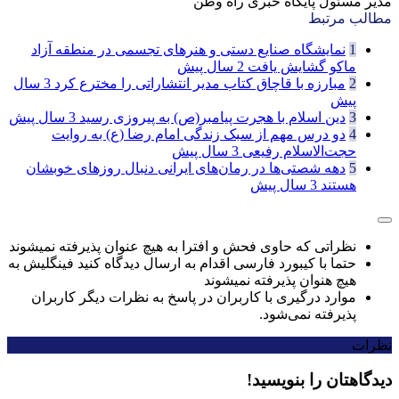
مدیر مسئول پایگاه خبری راه وطن
مطالب مرتبط
1
نمایشگاه صنایع دستی و هنرهای تجسمی در منطقه آزاد
ماکو گشایش یافت
2 سال پیش
2
مبارزه با قاچاق کتاب مدیر انتشاراتی را مخترع کرد
3 سال
پیش
3
دین اسلام با هجرت پیامبر(ص) به پیروزی رسید
3 سال پیش
4
دو درس مهم از سبک زندگی امام رضا (ع) به روایت
حجت‌الاسلام رفیعی
3 سال پیش
5
دهه شصتی‌ها در رمان‌های ایرانی دنبال روزهای خوبشان
هستند
3 سال پیش
نظراتی که حاوی فحش و افترا به هیچ عنوان پذیرفته نمیشوند
حتما با کیبورد فارسی اقدام به ارسال دیدگاه کنید فینگلیش به
هیچ هنوان پذیرفته نمیشوند
موارد درگیری با کاربران در پاسخ به نظرات دیگر کاربران
پذیرفته نمی‌شود.
نظرات
دیدگاهتان را بنویسید!