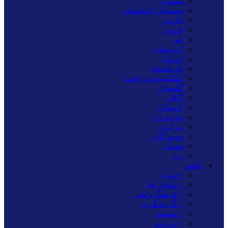
سمنان
سیستان بلوچستان
فارس
قزوین
قم
کردستان
کرمان
کرمانشاه
کهکیلویه بویراحمد
گلستان
گیلان
لرستان
مازندران
مرکزی
هرمزگان
همدان
یزد
عکس
+خبری
+ استان ها
+ فرهنگ و هنر
+ گردشگری
+ مستند
+ ورزش