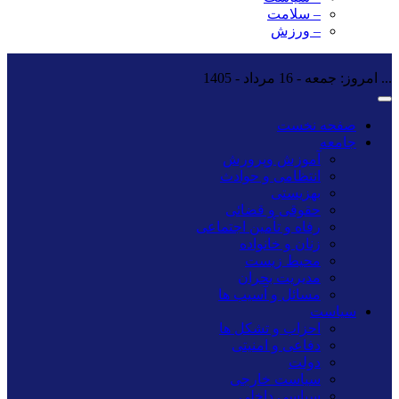
– سلامت
– ورزش
...
امروز: جمعه - 16 مرداد - 1405
صفحه نخست
جامعه
آموزش وپرورش
انتظامی و حوادث
بهزیستی
حقوقی و قضائی
رفاه و تأمین اجتماعی
زنان و خانواده
محیط زیست
مدیریت بحران
مسائل و آسیب ها
سیاست
احزاب و تشکل ها
دفاعی و امنیتی
دولت
سیاست خارجی
سیاسی داخلی