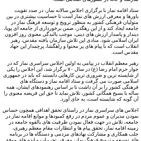
ستاد اقامه نماز با برگزاری اجلاس سالانه نماز، در صدد تقویت
باورها و معرفی ارزش های نماز است تا حساسیت بیشتری در بین
متولیان فرهنگی کشور به منظور ترویج و توسعه فرهنگ نماز در
جامعه ایجاد کند و از این رهگذر، ضمن برخورداری از جامعه ای پویا،
دیندار و پاسدار ارزش های دینی، موجب بالندگی معنوی روز افزون
ایران اسلامی شود. منادی این تلاش سازمان یافته مقدس، رهبر
انقلاب است که با پیام های پر محتوا و راهگشا، پرچمدار این جهاد
مقدس است.
رهبر معظم انقلاب در پیامی به اولین اجلاس سراسری نماز که در
جوار حرم امام رضا (ع) در سال ۷۰ برگزار شد، این اجلاس را یکی
از شایسته ترین و ضروری ترین کارهایی دانستند که باید در جمهوری
اسلامی صورت می گرفت و ستاد اقامه نماز و دستگاه های
فرهنگی کشور را بر آن داشت تا بر اساس رهنمودهای ایشان، همه
ساله با بسیج همگانی کشور، تلاش نماید تا حق این فریضه معنوی را
آن گونه که شایسته است، به جای آورد.
اجلاس های سراسری نماز در راستای تحقق اهدافی همچون حساس
نمودن مدیران و عموم مردم در رفع کمبودها و موانع اقامه نماز در
جامعه، تلاش در جهت فعال نمودن ظرفیت های بالقوه جامعه در
زمینه اقامه نماز، تحقق پیام ها و انتظارات مقام معظم رهبری،
جلب همکاری و مشارکت نهادهای مردمی و دستگاه ها در برنامه
های توسعه و ترویج فرهنگ نماز، معرفی تجربیات و ایده های موفق