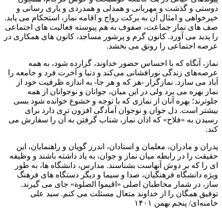
دوستی و گذشت و مهربانی و همدلی و همدردی و یاری رسانی و
خیرخواهی و امثال آن به برکت رواج و اقامه نماز، استحکام می یابد.
صف های نماز جماعت، صفوف به هم پیوسته فعالیت های اجتماعی
را پدید می آورد. کانون گرم و پرشور مساجد، کانون های همکاری در
عرصه اجتماعی را رونق می بخشد.
نماز، آنگاه که با احساس حضور خداوند، گزارده شود، به همه
عرصه‌های زندگی نورافشانی می‌کند و دنیا و آخرت فرد و جامعه را
آباد می سازد. نمازگزار -هر که و هر جا- به اندازه ظرفیت خود از
نماز بهره می برد ولی در این میان، جوانان و نوجوانان از همه
جلوترند؛ بهره آنان از نمازی که با توجه و خشوع خوانده شود بسی
بیشتر است. دل جوان و نوجوان آمادگی افزون تری دارد برای
رسیدن به «فلاح» که اذان نماز، شتاب گرفتن به آن را سفارش می
کند.
پدران و مادران، معلمان و استادان، اندرز گویان و راهنمایان، این
حقیقت را در رابطه میان نماز و جوان، به یاد داشته باشند و وظیفه
ای را که بر دوش آنهاست بشناسند. مدارس، دانشگاه ها، به طور
ویژه دانشگاه فرهنگیان، صدا و سیما و دیگر دستگاه های فرهنگ
ساز، در شمار مخاطبان اصلی «اقیموا الصلوة» جای می گیرند.
توفیق همگان را از خداوند متعال مسئلت می کنم. سید علی
خامنه‌ای/ پنجم بهمن ۱۴۰۱