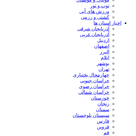
توپ و تور
ورزش های آبی
کشتی و رزمی
اخبار استان ها
آذربایجان شرقی
آذربایجان غربی
اردبیل
اصفهان
البرز
ایلام
بوشهر
تهران
چهارمحال بختیاری
خراسان جنوبی
خراسان رضوی
خراسان شمالی
خوزستان
زنجان
سمنان
سیستان بلوچستان
فارس
قزوین
قم