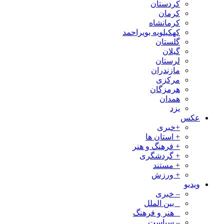
کردستان
کرمان
کرمانشاه
کهکیلویه بویراحمد
گلستان
گیلان
لرستان
مازندران
مرکزی
هرمزگان
همدان
یزد
عکس
+خبری
+ استان ها
+ فرهنگ و هنر
+ گردشگری
+ مستند
+ ورزش
ویدیو
– خبری
_ بین الملل
_ هنر و فرهنگ
– سیاست