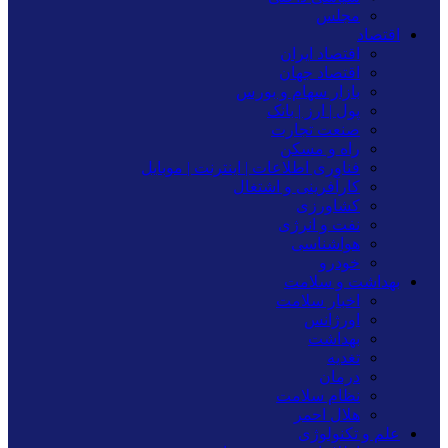
مجلس
اقتصاد
اقتصاد ایران
اقتصاد جهان
بازار سهام و بورس
پول | ارز | بانک
صنعت تجارت
راه و مسکن
فناوری اطلاعات | اینترنت | موبایل
کارآفرینی و اشتغال
کشاورزی
نفت و انرژی
هواشناسی
خودرو
بهداشت و سلامت
اخبار سلامت
اورژانس
بهداشت
تغدیه
درمان
نظام سلامت
هلال احمر
علم و تکنولوژی