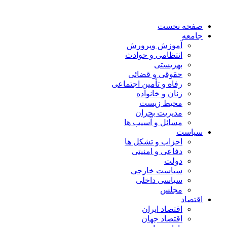
صفحه نخست
جامعه
آموزش وپرورش
انتظامی و حوادث
بهزیستی
حقوقی و قضائی
رفاه و تأمین اجتماعی
زنان و خانواده
محیط زیست
مدیریت بحران
مسائل و آسیب ها
سیاست
احزاب و تشکل ها
دفاعی و امنیتی
دولت
سیاست خارجی
سیاسی داخلی
مجلس
اقتصاد
اقتصاد ایران
اقتصاد جهان