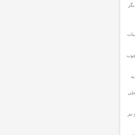
یگر
بات
ارچوب
یه
حلی
نیز