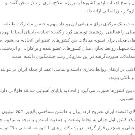
ان پاسخ اجتناب‌ناپذیر کشورها به پروژه سلاح‌سازی از دلار سخن گفت و
وکار بین المللی ارائه داد.
ات بانک مرکزی برای میزبانی این رویداد مهم و حضور مشارکت طلبانه
لی را فعالیتی ارزشمند توصیف کرد و گفت: اتحادیه پایاپای آسیا با بهره‌
رزهای محلی برای تسویه مبادلات بین کشورهای عضو این اتحادیه می‌شود، 
باعث تسهیل روابط تجاری میان کشورهای عضو شده و بر کارآیی و اثربخشی 
 معاملات صورت‌گرفته در این سازوکار رشد چشمگیری داشته است.
الایی در ارتقای روابط تجاری داشته و تمامی اعضا از جمله ایران می‌توانند 
 بانکی ببرند.
 بین کشورها صورت می‌گیرد و اتحادیه پایاپای آسیایی سابقه طولانی دارد 
معاون اول رئیس جمهور با برشمردن ظرفیت‌های بالای اقتصاد ایران تصریح کرد: ایران با داشتن مساحتی بالغ بر ۶۵/۱ میلیون
کیلومتر مربع و جمعیتی در حدود ۸۵ میلیون نفر، جزو ۱۸ کشور اول جهان به لحاظ وسعت و جمعیت است و با توجه به ترکی
عالی و همچنین قرار گرفتن در رده کشورهای با “توسعه انسانی بالا” توس