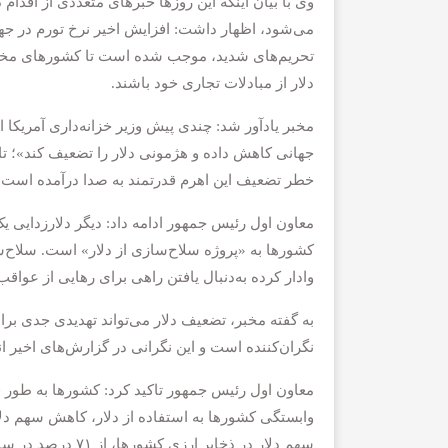
وی با بیان اینکه این روزها خبرهای متعددی از اقدام
می‌شود، اظهار داشت: افزایش اخیر نرخ تورم در جها
تحریم‌های شدید، موجب شده است تا کشورهای مختلف
دلار از مبادلات تجاری خود باشند.
مخبر یادآور شد: چندی پیش وزیر خزانه‌داری آمریکا ا
جهانی کاهش داده و هژمونی دلار را تضعیف کند»؛ تاک
خطر تضعیف این اهرم قدرتمند به صدا درآمده است.
معاون اول رئیس جمهور ادامه داد: دیگر دلارزدایی ی
کشورها به «پروژه سلاح‌سازی از دلار» است. سلاح‌س
وادار کرده به‌دنبال یافتن راهی برای رهایی از عواقب
به گفته مخبر، تضعیف دلار می‌تواند تهدیدی جدی برای
نگران‌کننده است و این نگرانی در گزارش‌های اخیر
معاون اول رئیس جمهور تاکید کرد: کشورها به طور فز
وابستگی کشورها به استفاده از دلار، کاهش سهم دل
سهم دلار در ذخایر ارزی کشورها، از ۷۱ درصد در سال ۲۰۰۰ به ۵۸ درصد در سال ۲۰۲۲ کاهش پیدا کرده است.