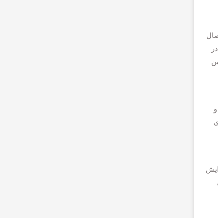
 کشور، در مرکز اتصال
در
ین
و
ری
فته که موید افزایش