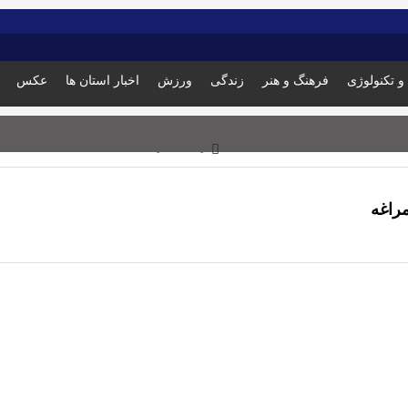
و تکنولوژی
فرهنگ و هنر
زندگی
ورزش
اخبار استان ها
عکس
زمان تقریبی مطالعه: 1 دقیقه
راغه