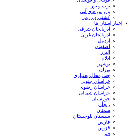
توپ و تور
ورزش های آبی
کشتی و رزمی
اخبار استان ها
آذربایجان شرقی
آذربایجان غربی
اردبیل
اصفهان
البرز
ایلام
بوشهر
تهران
چهارمحال بختیاری
خراسان جنوبی
خراسان رضوی
خراسان شمالی
خوزستان
زنجان
سمنان
سیستان بلوچستان
فارس
قزوین
قم