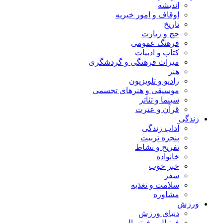
اندیشه
اوقاف و امور خیریه
تاریخ
حج و زیارت
فرهنگ عمومی
کتاب و ادبیات
میراث فرهنگی و گردشگری
هنر
رادیو و تلویزیون
موسیقی و هنرهای تجسمی
سینما و تئاتر
قرآن و عترت
زندگی
آداب زندگی
پنجره تربیت
تفریح و نشاط
خانواده
خبر خوب
سفر
سلامت و تغذیه
مشاوره
ورزش
دنیای ورزش
فوتبال و فوتسال