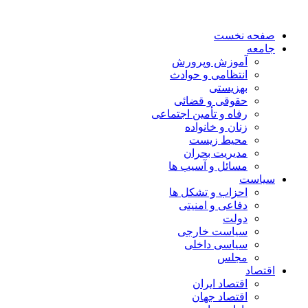
صفحه نخست
جامعه
آموزش وپرورش
انتظامی و حوادث
بهزیستی
حقوقی و قضائی
رفاه و تأمین اجتماعی
زنان و خانواده
محیط زیست
مدیریت بحران
مسائل و آسیب ها
سیاست
احزاب و تشکل ها
دفاعی و امنیتی
دولت
سیاست خارجی
سیاسی داخلی
مجلس
اقتصاد
اقتصاد ایران
اقتصاد جهان