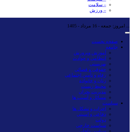
– سلامت
– ورزش
...
امروز: جمعه - 16 مرداد - 1405
صفحه نخست
جامعه
آموزش وپرورش
انتظامی و حوادث
بهزیستی
حقوقی و قضائی
رفاه و تأمین اجتماعی
زنان و خانواده
محیط زیست
مدیریت بحران
مسائل و آسیب ها
سیاست
احزاب و تشکل ها
دفاعی و امنیتی
دولت
سیاست خارجی
سیاسی داخلی