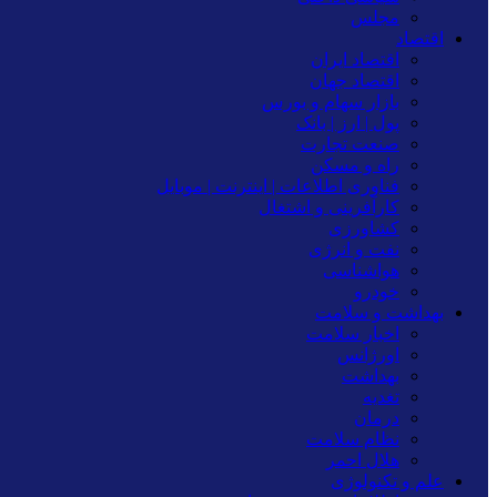
مجلس
اقتصاد
اقتصاد ایران
اقتصاد جهان
بازار سهام و بورس
پول | ارز | بانک
صنعت تجارت
راه و مسکن
فناوری اطلاعات | اینترنت | موبایل
کارآفرینی و اشتغال
کشاورزی
نفت و انرژی
هواشناسی
خودرو
بهداشت و سلامت
اخبار سلامت
اورژانس
بهداشت
تغدیه
درمان
نظام سلامت
هلال احمر
علم و تکنولوژی