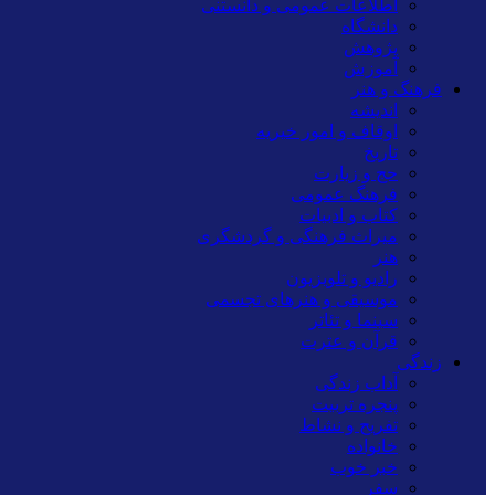
اطلاعات عمومی و دانستنی
دانشگاه
پژوهش
آموزش
فرهنگ و هنر
اندیشه
اوقاف و امور خیریه
تاریخ
حج و زیارت
فرهنگ عمومی
کتاب و ادبیات
میراث فرهنگی و گردشگری
هنر
رادیو و تلویزیون
موسیقی و هنرهای تجسمی
سینما و تئاتر
قرآن و عترت
زندگی
آداب زندگی
پنجره تربیت
تفریح و نشاط
خانواده
خبر خوب
سفر