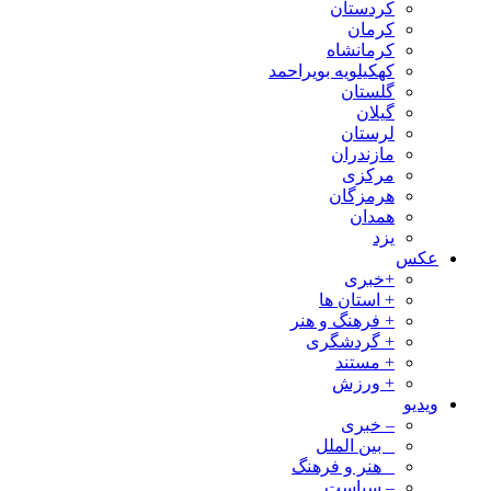
کردستان
کرمان
کرمانشاه
کهکیلویه بویراحمد
گلستان
گیلان
لرستان
مازندران
مرکزی
هرمزگان
همدان
یزد
عکس
+خبری
+ استان ها
+ فرهنگ و هنر
+ گردشگری
+ مستند
+ ورزش
ویدیو
– خبری
_ بین الملل
_ هنر و فرهنگ
– سیاست