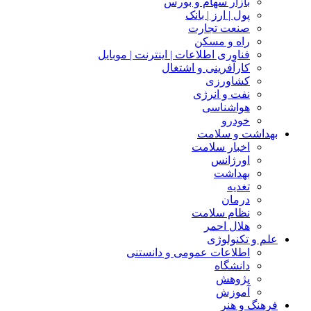
بازار سهام و بورس
پول | ارز | بانک
صنعت تجارت
راه و مسکن
فناوری اطلاعات | اینترنت | موبایل
کارآفرینی و اشتغال
کشاورزی
نفت و انرژی
هواشناسی
خودرو
بهداشت و سلامت
اخبار سلامت
اورژانس
بهداشت
تغدیه
درمان
نظام سلامت
هلال احمر
علم و تکنولوژی
اطلاعات عمومی و دانستنی
دانشگاه
پژوهش
آموزش
فرهنگ و هنر