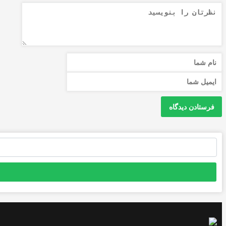
جستجو
برای: