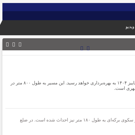
ویدیو
0
به گزارش پایگاه خبری راه وطن با پیشرفت ۸۰ درصدی عملیات عمرانی، فاز نخست پروژه مسیر سلامت مراغه در حاشیه رودخانه صوفی‌چای تا پاییز ۱۴۰۴ به بهره‌برداری خواهد رسید. این مسیر به طول ۸۰۰ متر در
شهری است.
در ضلع غربی پروژه، عملیات جدول‌گذاری به طول ۱۰ هزار متر، کف‌پوش بتنی در ۵ هزار مترمربع و سنگ‌فرش در ۵۰۰ مترمربع به پایان رسیده و سکوی برکه‌ای به طول ۱۸۰ متر نیز احداث شده است. در ضلع