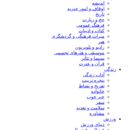
اندیشه
اوقاف و امور خیریه
تاریخ
حج و زیارت
فرهنگ عمومی
کتاب و ادبیات
میراث فرهنگی و گردشگری
هنر
رادیو و تلویزیون
موسیقی و هنرهای تجسمی
سینما و تئاتر
قرآن و عترت
زندگی
آداب زندگی
پنجره تربیت
تفریح و نشاط
خانواده
خبر خوب
سفر
سلامت و تغذیه
مشاوره
ورزش
دنیای ورزش
فوتبال و فوتسال