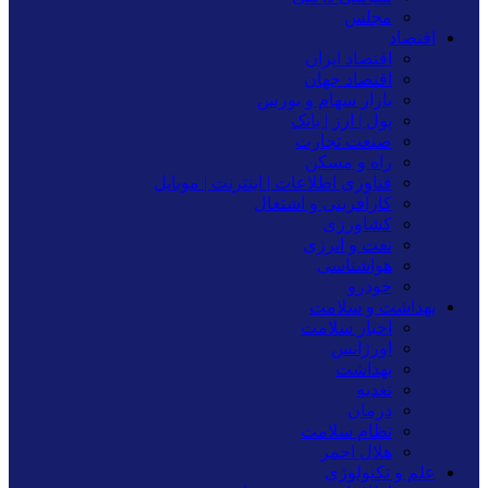
مجلس
اقتصاد
اقتصاد ایران
اقتصاد جهان
بازار سهام و بورس
پول | ارز | بانک
صنعت تجارت
راه و مسکن
فناوری اطلاعات | اینترنت | موبایل
کارآفرینی و اشتغال
کشاورزی
نفت و انرژی
هواشناسی
خودرو
بهداشت و سلامت
اخبار سلامت
اورژانس
بهداشت
تغدیه
درمان
نظام سلامت
هلال احمر
علم و تکنولوژی