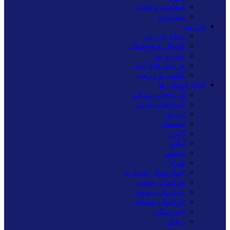
سلامت و تغذیه
مشاوره
ورزش
دنیای ورزش
فوتبال و فوتسال
توپ و تور
ورزش های آبی
کشتی و رزمی
اخبار استان ها
آذربایجان شرقی
آذربایجان غربی
اردبیل
اصفهان
البرز
ایلام
بوشهر
تهران
چهارمحال بختیاری
خراسان جنوبی
خراسان رضوی
خراسان شمالی
خوزستان
زنجان