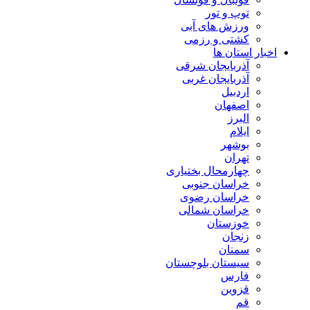
توپ و تور
ورزش های آبی
کشتی و رزمی
اخبار استان ها
آذربایجان شرقی
آذربایجان غربی
اردبیل
اصفهان
البرز
ایلام
بوشهر
تهران
چهارمحال بختیاری
خراسان جنوبی
خراسان رضوی
خراسان شمالی
خوزستان
زنجان
سمنان
سیستان بلوچستان
فارس
قزوین
قم