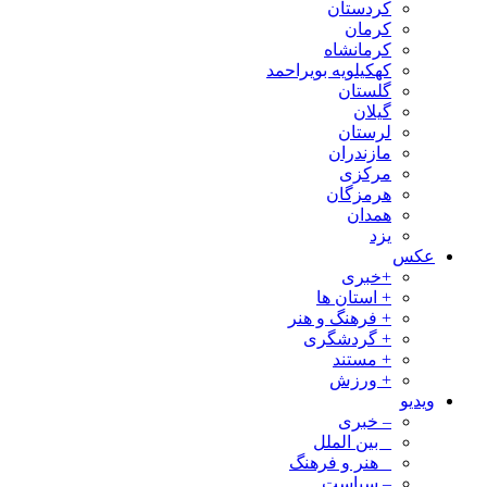
کردستان
کرمان
کرمانشاه
کهکیلویه بویراحمد
گلستان
گیلان
لرستان
مازندران
مرکزی
هرمزگان
همدان
یزد
عکس
+خبری
+ استان ها
+ فرهنگ و هنر
+ گردشگری
+ مستند
+ ورزش
ویدیو
– خبری
_ بین الملل
_ هنر و فرهنگ
– سیاست