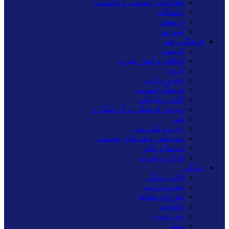
اطلاعات عمومی و دانستنی
دانشگاه
پژوهش
آموزش
فرهنگ و هنر
اندیشه
اوقاف و امور خیریه
تاریخ
حج و زیارت
فرهنگ عمومی
کتاب و ادبیات
میراث فرهنگی و گردشگری
هنر
رادیو و تلویزیون
موسیقی و هنرهای تجسمی
سینما و تئاتر
قرآن و عترت
زندگی
آداب زندگی
پنجره تربیت
تفریح و نشاط
خانواده
خبر خوب
سفر