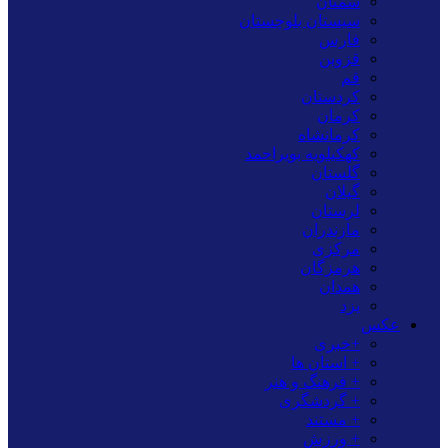
سمنان
سیستان بلوچستان
فارس
قزوین
قم
کردستان
کرمان
کرمانشاه
کهکیلویه بویراحمد
گلستان
گیلان
لرستان
مازندران
مرکزی
هرمزگان
همدان
یزد
عکس
+خبری
+ استان ها
+ فرهنگ و هنر
+ گردشگری
+ مستند
+ ورزش