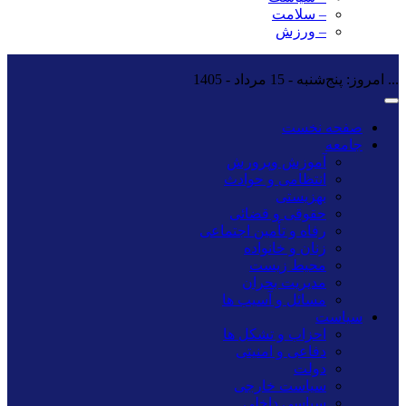
– سلامت
– ورزش
...
امروز: پنج‌شنبه - 15 مرداد - 1405
صفحه نخست
جامعه
آموزش وپرورش
انتظامی و حوادث
بهزیستی
حقوقی و قضائی
رفاه و تأمین اجتماعی
زنان و خانواده
محیط زیست
مدیریت بحران
مسائل و آسیب ها
سیاست
احزاب و تشکل ها
دفاعی و امنیتی
دولت
سیاست خارجی
سیاسی داخلی