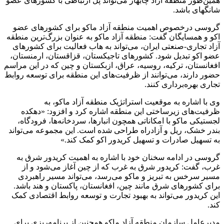
همین‌طور منطقه آزاد چابهار می‌تواند پل ارتباطی با کشورهای عضو
شانگهای باشد.
گروسی درخصوص اهمیت منطقه آزاد ماکو برای کشورهای عضو
اکو و همسایگان گفت: منطقه آزاد ماکو به عنوان بزرگ‌ترین منطقه
آزاد تجاری-صنعتی ایران، می‌تواند به هاب فعالیت برای کشورهای
عضو اکو تبدیل شود. کشورهای تاجیکستان، قزاقستان، ارمنستان،
افغانستان، ترکیه، روسیه، عراق، ازبکستان و چین که در این مراسم
حضور دارند، می‌توانند از ظرفیت‌های این منطقه برای توسعه روابط
تجاری بهره‌برداری کنند.
وی با اشاره به موقعیت استراتژیک منطقه آزاد ماکو، به
ظرفیت‌های زیرساختی این منطقه اشاره کرد و افزود: «دهکده
لجستیکی ماکو با امکاناتی همچون انبارها، سردخانه‌ها، فرودگاه،
بندر خشک، ریل و آزادراه طراحی شده است. این مجموعه می‌تواند
به تسهیل صادرات و تسهیل کریدور اکو کمک کند.»
گروسی در ادامه سخنان خود با اشاره به اهمیت کریدور شرق به
غرب، گفت: کریدور شرق به غرب که از چین آغاز می‌شود و از
مسیر سرخس به تبریز و ماکو می‌رسد، می‌تواند مسیر راهبردی
برای کشورهای شرق مانند چین، افغانستان، پاکستان و هند باشد.
این کریدور می‌تواند به بهبود تجارت و توسعه روابط اقتصادی کمک
کند.
مدیرعامل سازمان منطقه آزاد ماکو همچنین از برنامه‌ریزی برای