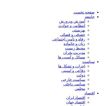
صفحه نخست
جامعه
آموزش وپرورش
انتظامی و حوادث
بهزیستی
حقوقی و قضائی
رفاه و تأمین اجتماعی
زنان و خانواده
محیط زیست
مدیریت بحران
مسائل و آسیب ها
سیاست
احزاب و تشکل ها
دفاعی و امنیتی
دولت
سیاست خارجی
سیاسی داخلی
مجلس
اقتصاد
اقتصاد ایران
اقتصاد جهان