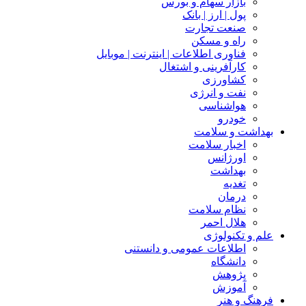
بازار سهام و بورس
پول | ارز | بانک
صنعت تجارت
راه و مسکن
فناوری اطلاعات | اینترنت | موبایل
کارآفرینی و اشتغال
کشاورزی
نفت و انرژی
هواشناسی
خودرو
بهداشت و سلامت
اخبار سلامت
اورژانس
بهداشت
تغدیه
درمان
نظام سلامت
هلال احمر
علم و تکنولوژی
اطلاعات عمومی و دانستنی
دانشگاه
پژوهش
آموزش
فرهنگ و هنر