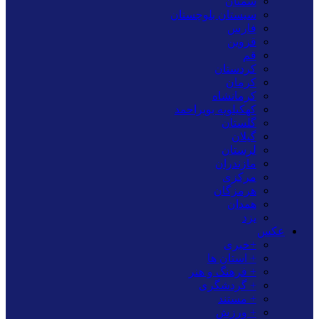
سمنان
سیستان بلوچستان
فارس
قزوین
قم
کردستان
کرمان
کرمانشاه
کهکیلویه بویراحمد
گلستان
گیلان
لرستان
مازندران
مرکزی
هرمزگان
همدان
یزد
عکس
+خبری
+ استان ها
+ فرهنگ و هنر
+ گردشگری
+ مستند
+ ورزش