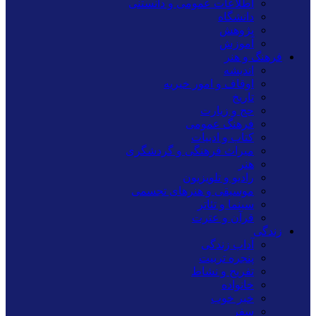
اطلاعات عمومی و دانستنی
دانشگاه
پژوهش
آموزش
فرهنگ و هنر
اندیشه
اوقاف و امور خیریه
تاریخ
حج و زیارت
فرهنگ عمومی
کتاب و ادبیات
میراث فرهنگی و گردشگری
هنر
رادیو و تلویزیون
موسیقی و هنرهای تجسمی
سینما و تئاتر
قرآن و عترت
زندگی
آداب زندگی
پنجره تربیت
تفریح و نشاط
خانواده
خبر خوب
سفر