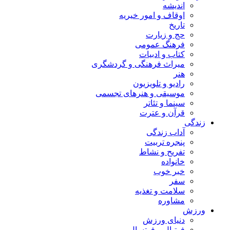
اندیشه
اوقاف و امور خیریه
تاریخ
حج و زیارت
فرهنگ عمومی
کتاب و ادبیات
میراث فرهنگی و گردشگری
هنر
رادیو و تلویزیون
موسیقی و هنرهای تجسمی
سینما و تئاتر
قرآن و عترت
زندگی
آداب زندگی
پنجره تربیت
تفریح و نشاط
خانواده
خبر خوب
سفر
سلامت و تغذیه
مشاوره
ورزش
دنیای ورزش
فوتبال و فوتسال