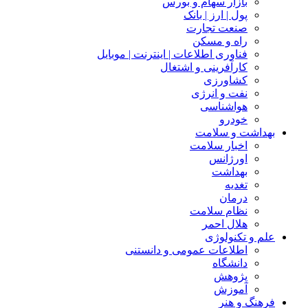
بازار سهام و بورس
پول | ارز | بانک
صنعت تجارت
راه و مسکن
فناوری اطلاعات | اینترنت | موبایل
کارآفرینی و اشتغال
کشاورزی
نفت و انرژی
هواشناسی
خودرو
بهداشت و سلامت
اخبار سلامت
اورژانس
بهداشت
تغدیه
درمان
نظام سلامت
هلال احمر
علم و تکنولوژی
اطلاعات عمومی و دانستنی
دانشگاه
پژوهش
آموزش
فرهنگ و هنر