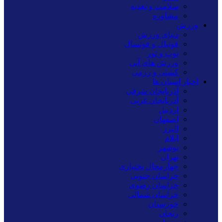
سلامت و تغذیه
مشاوره
ورزش
دنیای ورزش
فوتبال و فوتسال
توپ و تور
ورزش های آبی
کشتی و رزمی
اخبار استان ها
آذربایجان شرقی
آذربایجان غربی
اردبیل
اصفهان
البرز
ایلام
بوشهر
تهران
چهارمحال بختیاری
خراسان جنوبی
خراسان رضوی
خراسان شمالی
خوزستان
زنجان