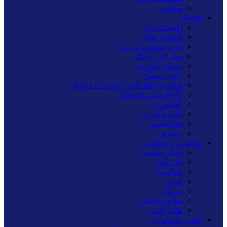
مجلس
اقتصاد
اقتصاد ایران
اقتصاد جهان
بازار سهام و بورس
پول | ارز | بانک
صنعت تجارت
راه و مسکن
فناوری اطلاعات | اینترنت | موبایل
کارآفرینی و اشتغال
کشاورزی
نفت و انرژی
هواشناسی
خودرو
بهداشت و سلامت
اخبار سلامت
اورژانس
بهداشت
تغدیه
درمان
نظام سلامت
هلال احمر
علم و تکنولوژی