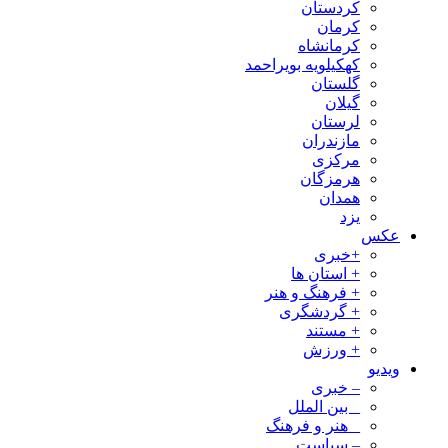
کردستان
کرمان
کرمانشاه
کهکیلویه بویراحمد
گلستان
گیلان
لرستان
مازندران
مرکزی
هرمزگان
همدان
یزد
عکس
+خبری
+ استان ها
+ فرهنگ و هنر
+ گردشگری
+ مستند
+ ورزش
ویدیو
– خبری
_ بین الملل
_ هنر و فرهنگ
– سیاست