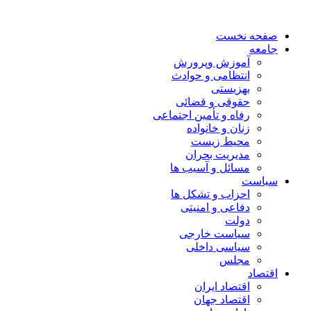
صفحه نخست
جامعه
آموزش وپرورش
انتظامی و حوادث
بهزیستی
حقوقی و قضائی
رفاه و تأمین اجتماعی
زنان و خانواده
محیط زیست
مدیریت بحران
مسائل و آسیب ها
سیاست
احزاب و تشکل ها
دفاعی و امنیتی
دولت
سیاست خارجی
سیاسی داخلی
مجلس
اقتصاد
اقتصاد ایران
اقتصاد جهان