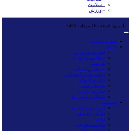
– سلامت
– ورزش
...
امروز: جمعه - 16 مرداد - 1405
صفحه نخست
جامعه
آموزش وپرورش
انتظامی و حوادث
بهزیستی
حقوقی و قضائی
رفاه و تأمین اجتماعی
زنان و خانواده
محیط زیست
مدیریت بحران
مسائل و آسیب ها
سیاست
احزاب و تشکل ها
دفاعی و امنیتی
دولت
سیاست خارجی
سیاسی داخلی