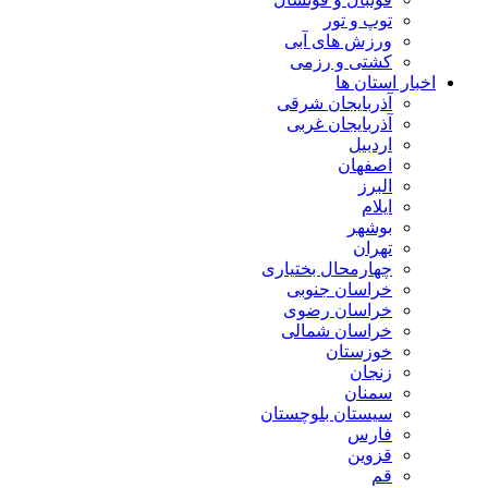
توپ و تور
ورزش های آبی
کشتی و رزمی
اخبار استان ها
آذربایجان شرقی
آذربایجان غربی
اردبیل
اصفهان
البرز
ایلام
بوشهر
تهران
چهارمحال بختیاری
خراسان جنوبی
خراسان رضوی
خراسان شمالی
خوزستان
زنجان
سمنان
سیستان بلوچستان
فارس
قزوین
قم