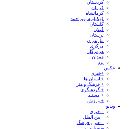
کردستان
کرمان
کرمانشاه
کهکیلویه بویراحمد
گلستان
گیلان
لرستان
مازندران
مرکزی
هرمزگان
همدان
یزد
عکس
+خبری
+ استان ها
+ فرهنگ و هنر
+ گردشگری
+ مستند
+ ورزش
ویدیو
– خبری
_ بین الملل
_ هنر و فرهنگ
– سیاست