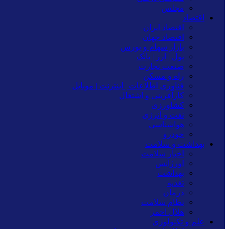
مجلس
اقتصاد
اقتصاد ایران
اقتصاد جهان
بازار سهام و بورس
پول | ارز | بانک
صنعت تجارت
راه و مسکن
فناوری اطلاعات | اینترنت | موبایل
کارآفرینی و اشتغال
کشاورزی
نفت و انرژی
هواشناسی
خودرو
بهداشت و سلامت
اخبار سلامت
اورژانس
بهداشت
تغدیه
درمان
نظام سلامت
هلال احمر
علم و تکنولوژی