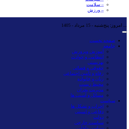
– سلامت
– ورزش
...
امروز: پنج‌شنبه - 15 مرداد - 1405
صفحه نخست
جامعه
آموزش وپرورش
انتظامی و حوادث
بهزیستی
حقوقی و قضائی
رفاه و تأمین اجتماعی
زنان و خانواده
محیط زیست
مدیریت بحران
مسائل و آسیب ها
سیاست
احزاب و تشکل ها
دفاعی و امنیتی
دولت
سیاست خارجی
سیاسی داخلی