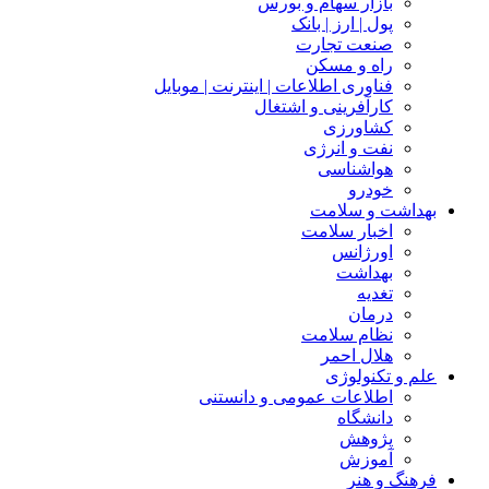
بازار سهام و بورس
پول | ارز | بانک
صنعت تجارت
راه و مسکن
فناوری اطلاعات | اینترنت | موبایل
کارآفرینی و اشتغال
کشاورزی
نفت و انرژی
هواشناسی
خودرو
بهداشت و سلامت
اخبار سلامت
اورژانس
بهداشت
تغدیه
درمان
نظام سلامت
هلال احمر
علم و تکنولوژی
اطلاعات عمومی و دانستنی
دانشگاه
پژوهش
آموزش
فرهنگ و هنر