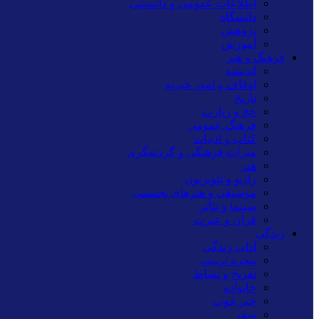
اطلاعات عمومی و دانستنی
دانشگاه
پژوهش
آموزش
فرهنگ و هنر
اندیشه
اوقاف و امور خیریه
تاریخ
حج و زیارت
فرهنگ عمومی
کتاب و ادبیات
میراث فرهنگی و گردشگری
هنر
رادیو و تلویزیون
موسیقی و هنرهای تجسمی
سینما و تئاتر
قرآن و عترت
زندگی
آداب زندگی
پنجره تربیت
تفریح و نشاط
خانواده
خبر خوب
سفر