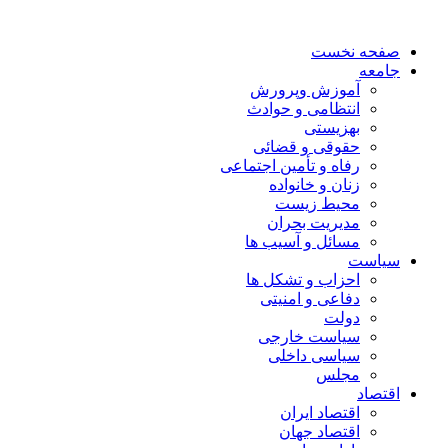
صفحه نخست
جامعه
آموزش وپرورش
انتظامی و حوادث
بهزیستی
حقوقی و قضائی
رفاه و تأمین اجتماعی
زنان و خانواده
محیط زیست
مدیریت بحران
مسائل و آسیب ها
سیاست
احزاب و تشکل ها
دفاعی و امنیتی
دولت
سیاست خارجی
سیاسی داخلی
مجلس
اقتصاد
اقتصاد ایران
اقتصاد جهان