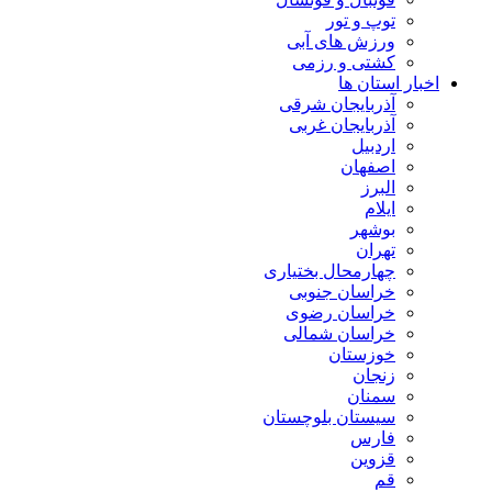
توپ و تور
ورزش های آبی
کشتی و رزمی
اخبار استان ها
آذربایجان شرقی
آذربایجان غربی
اردبیل
اصفهان
البرز
ایلام
بوشهر
تهران
چهارمحال بختیاری
خراسان جنوبی
خراسان رضوی
خراسان شمالی
خوزستان
زنجان
سمنان
سیستان بلوچستان
فارس
قزوین
قم