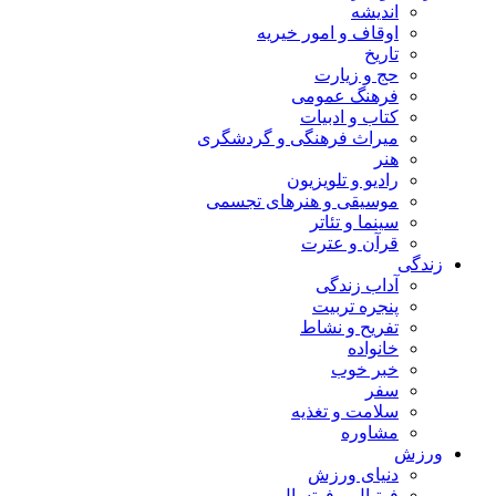
اندیشه
اوقاف و امور خیریه
تاریخ
حج و زیارت
فرهنگ عمومی
کتاب و ادبیات
میراث فرهنگی و گردشگری
هنر
رادیو و تلویزیون
موسیقی و هنرهای تجسمی
سینما و تئاتر
قرآن و عترت
زندگی
آداب زندگی
پنجره تربیت
تفریح و نشاط
خانواده
خبر خوب
سفر
سلامت و تغذیه
مشاوره
ورزش
دنیای ورزش
فوتبال و فوتسال