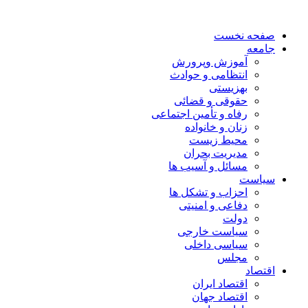
صفحه نخست
جامعه
آموزش وپرورش
انتظامی و حوادث
بهزیستی
حقوقی و قضائی
رفاه و تأمین اجتماعی
زنان و خانواده
محیط زیست
مدیریت بحران
مسائل و آسیب ها
سیاست
احزاب و تشکل ها
دفاعی و امنیتی
دولت
سیاست خارجی
سیاسی داخلی
مجلس
اقتصاد
اقتصاد ایران
اقتصاد جهان