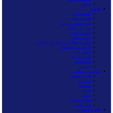
مجلس
اقتصاد
اقتصاد ایران
اقتصاد جهان
بازار سهام و بورس
پول | ارز | بانک
صنعت تجارت
راه و مسکن
فناوری اطلاعات | اینترنت | موبایل
کارآفرینی و اشتغال
کشاورزی
نفت و انرژی
هواشناسی
خودرو
بهداشت و سلامت
اخبار سلامت
اورژانس
بهداشت
تغدیه
درمان
نظام سلامت
هلال احمر
علم و تکنولوژی