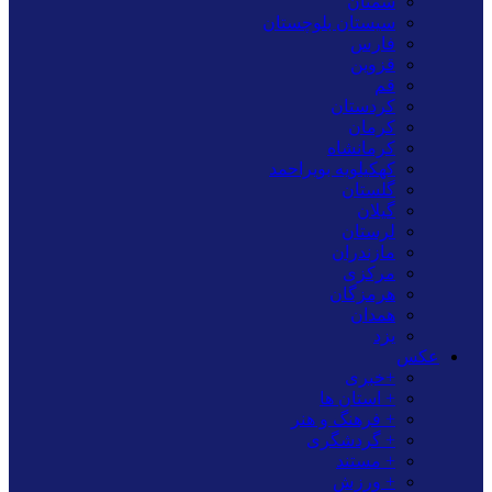
سمنان
سیستان بلوچستان
فارس
قزوین
قم
کردستان
کرمان
کرمانشاه
کهکیلویه بویراحمد
گلستان
گیلان
لرستان
مازندران
مرکزی
هرمزگان
همدان
یزد
عکس
+خبری
+ استان ها
+ فرهنگ و هنر
+ گردشگری
+ مستند
+ ورزش