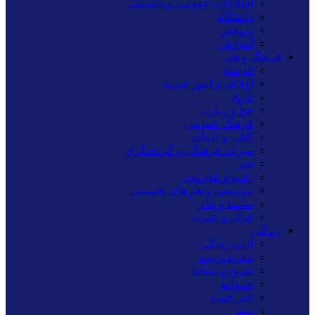
اطلاعات عمومی و دانستنی
دانشگاه
پژوهش
آموزش
فرهنگ و هنر
اندیشه
اوقاف و امور خیریه
تاریخ
حج و زیارت
فرهنگ عمومی
کتاب و ادبیات
میراث فرهنگی و گردشگری
هنر
رادیو و تلویزیون
موسیقی و هنرهای تجسمی
سینما و تئاتر
قرآن و عترت
زندگی
آداب زندگی
پنجره تربیت
تفریح و نشاط
خانواده
خبر خوب
سفر