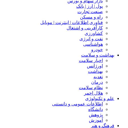
بازار سهام و بورس
پول | ارز | بانک
صنعت تجارت
راه و مسکن
فناوری اطلاعات | اینترنت | موبایل
کارآفرینی و اشتغال
کشاورزی
نفت و انرژی
هواشناسی
خودرو
بهداشت و سلامت
اخبار سلامت
اورژانس
بهداشت
تغدیه
درمان
نظام سلامت
هلال احمر
علم و تکنولوژی
اطلاعات عمومی و دانستنی
دانشگاه
پژوهش
آموزش
فرهنگ و هنر