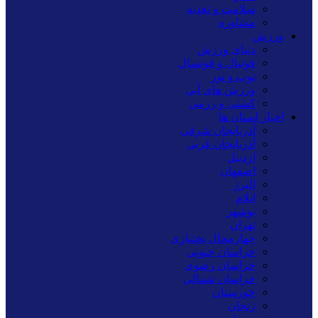
سلامت و تغذیه
مشاوره
ورزش
دنیای ورزش
فوتبال و فوتسال
توپ و تور
ورزش های آبی
کشتی و رزمی
اخبار استان ها
آذربایجان شرقی
آذربایجان غربی
اردبیل
اصفهان
البرز
ایلام
بوشهر
تهران
چهارمحال بختیاری
خراسان جنوبی
خراسان رضوی
خراسان شمالی
خوزستان
زنجان