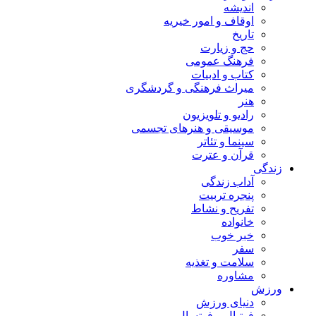
اندیشه
اوقاف و امور خیریه
تاریخ
حج و زیارت
فرهنگ عمومی
کتاب و ادبیات
میراث فرهنگی و گردشگری
هنر
رادیو و تلویزیون
موسیقی و هنرهای تجسمی
سینما و تئاتر
قرآن و عترت
زندگی
آداب زندگی
پنجره تربیت
تفریح و نشاط
خانواده
خبر خوب
سفر
سلامت و تغذیه
مشاوره
ورزش
دنیای ورزش
فوتبال و فوتسال