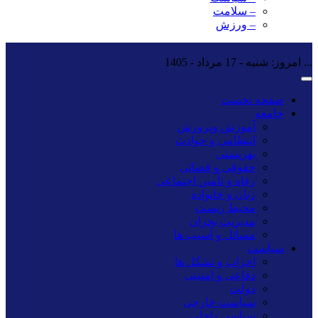
– سلامت
– ورزش
...
امروز: شنبه - 17 مرداد - 1405
صفحه نخست
جامعه
آموزش وپرورش
انتظامی و حوادث
بهزیستی
حقوقی و قضائی
رفاه و تأمین اجتماعی
زنان و خانواده
محیط زیست
مدیریت بحران
مسائل و آسیب ها
سیاست
احزاب و تشکل ها
دفاعی و امنیتی
دولت
سیاست خارجی
سیاسی داخلی