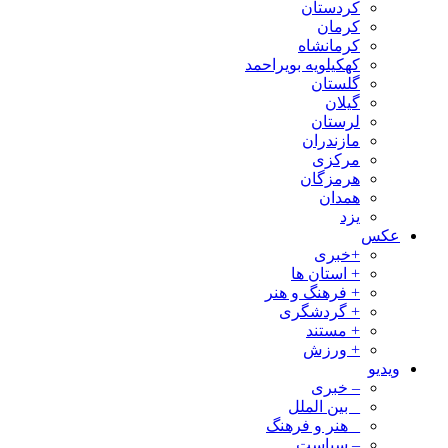
کردستان
کرمان
کرمانشاه
کهکیلویه بویراحمد
گلستان
گیلان
لرستان
مازندران
مرکزی
هرمزگان
همدان
یزد
عکس
+خبری
+ استان ها
+ فرهنگ و هنر
+ گردشگری
+ مستند
+ ورزش
ویدیو
– خبری
_ بین الملل
_ هنر و فرهنگ
– سیاست