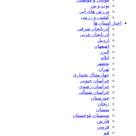
توپ و تور
ورزش های آبی
کشتی و رزمی
اخبار استان ها
آذربایجان شرقی
آذربایجان غربی
اردبیل
اصفهان
البرز
ایلام
بوشهر
تهران
چهارمحال بختیاری
خراسان جنوبی
خراسان رضوی
خراسان شمالی
خوزستان
زنجان
سمنان
سیستان بلوچستان
فارس
قزوین
قم