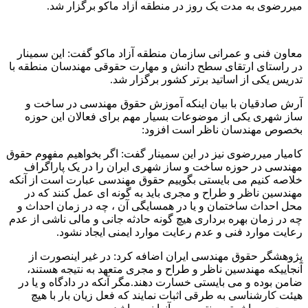
میررضوی به مدت یک روز در منطقه آزاد ماکو برگزار شد.
معاون فنی و عمرانی سازمان منطقه آزاد ماکو گفت: این سمینار
در راستای ارتقای سطح دانش و مهارت حقوقی مهندسان منطقه با
تدریس یکی از اساتید برتر کشور برگزار شد.
آرش صادقیان با بیان اینکه آموزش حقوق مهندسی در ساخت و
ساز شهری یکی از موضوعات بسیار مهم برای فعالان این حوزه
بخصوص مهندسان ناظر است افزود:‌
کامیار میررضوی نیز در این سمینار گفت:‌ اگر بخواهیم مفهوم حقوق
مهندسی در حوزه ساخت و ساز شهری ایران را در یک پاراگراف
خلاصه کنیم می بایستی بگوییم حقوق مهندسی عبارت است از آنکه
مهندسین ناظر و طراح و مجری باید به گونه ای عمل کنند که در
محل احداث ساختمان و یا در همسایگی آن ، چه در زمان احداث و
چه در زمان بهره برداری هیچ گونه حادثه جانی و مالی ناشی از عدم
رعایت موارد فنی و عدم رعایت موارد ایمنی ایجاد نشود.
پژوهشگر حقوق مهندسی ایران اضافه کرد: در غیر اینصورت از
آنجاییکه مهندسین ناظر و طراح و مجری متعهد به نتیجه هستند،
ضامن بوده و می بایستی خسارت دهند.مگر آنکه در دادگاه و یا در
هیئت کارشناسی به طرقی اثبات نمایند که فعل زیان بار با هیچ