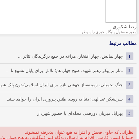
رضا شکوری
مدیر مسئول پایگاه خبری راه وطن
مطالب مرتبط
1
چهار نمایش، چهار افتخار، مراغه در جمع برگزیدگان تئاتر ...
2
نماز بر پیکر رهبر شهید، صبح چهاردهم؛ تلاش برای پایان تشییع تا ...
3
جنگ تحمیلی، زمینه‌ساز جهشی تازه برای ایران اسلامی/خون پاک شهدا 
4
سرلشکر عبدالهی: دنیا به زودی طنین پیروزی ایران را خواهد شنید
5
پهرآباد میزبان دورهمی محله‌ای با حضور شهردار
نظراتی که حاوی فحش و افترا به هیچ عنوان پذیرفته نمیشوند
حتما با کیبورد فارسی اقدام به ارسال دیدگاه کنید فینگلیش به هیچ هنوان پذی