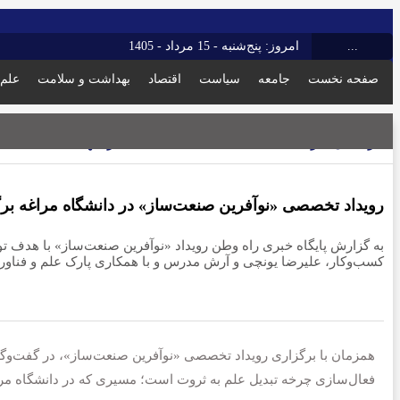
...
امروز: پنج‌شنبه - 15 مرداد - 1405
صفحه نخست
جامعه
سیاست
اقتصاد
بهداشت و سلامت
علم 
آذربایجان شرقی
23 اردیبهشت 1405 - 12:57 ق.ظ
رویداد تخصصی «نوآفرین صنعت‌ساز» در دانشگاه مراغه بر
به گزارش پایگاه خبری راه وطن رویداد «نوآفرین صنعت‌ساز» با هدف تو
کسب‌وکار، علیرضا یونچی و آرش مدرس و با همکاری پارک علم و فناوری
همزمان با برگزاری رویداد تخصصی «نوآفرین صنعت‌ساز»، در گفت‌وگو 
فعال‌سازی چرخه تبدیل علم به ثروت است؛ مسیری که در دانشگاه مراغ