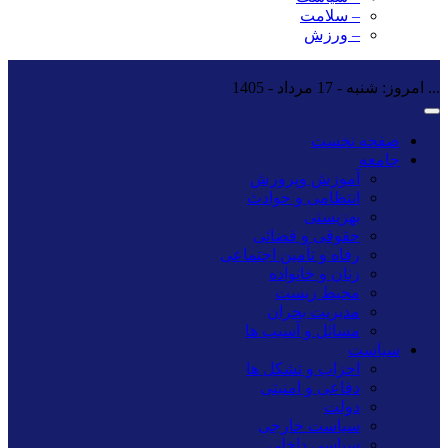
– سلامت
– ورزش
...
امروز: شنبه - 17 مرداد - 1405
صفحه نخست
جامعه
آموزش وپرورش
انتظامی و حوادث
بهزیستی
حقوقی و قضائی
رفاه و تأمین اجتماعی
زنان و خانواده
محیط زیست
مدیریت بحران
مسائل و آسیب ها
سیاست
احزاب و تشکل ها
دفاعی و امنیتی
دولت
سیاست خارجی
سیاسی داخلی