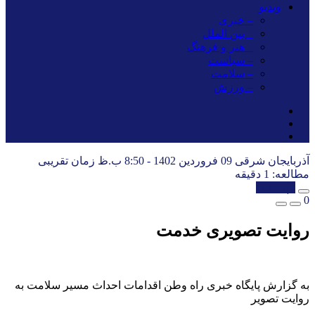
ویدیو
– خبری
_ بین الملل
_ هنر و فرهنگ
– سیاست
– سلامت
– ورزش
آذربایجان شرقی
09 فروردین 1402 - 8:50 ب.ظ
زمان تقریبی
مطالعه: 1 دقیقه
کپی شد!
0
روایت تصویری خدمت
به گزارش پایگاه خبری راه وطن اقدامات احداث مسیر سلامت به
روایت تصویر