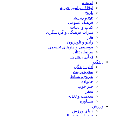
اندیشه
اوقاف و امور خیریه
تاریخ
حج و زیارت
فرهنگ عمومی
کتاب و ادبیات
میراث فرهنگی و گردشگری
هنر
رادیو و تلویزیون
موسیقی و هنرهای تجسمی
سینما و تئاتر
قرآن و عترت
زندگی
آداب زندگی
پنجره تربیت
تفریح و نشاط
خانواده
خبر خوب
سفر
سلامت و تغذیه
مشاوره
ورزش
دنیای ورزش
فوتبال و فوتسال