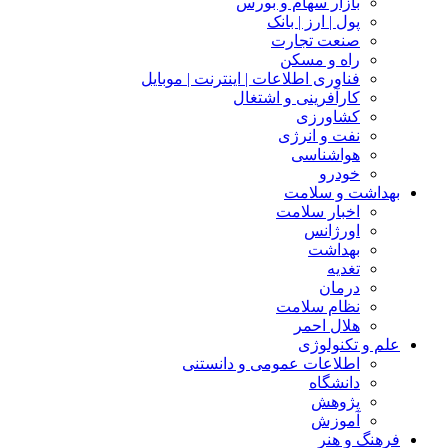
بازار سهام و بورس
پول | ارز | بانک
صنعت تجارت
راه و مسکن
فناوری اطلاعات | اینترنت | موبایل
کارآفرینی و اشتغال
کشاورزی
نفت و انرژی
هواشناسی
خودرو
بهداشت و سلامت
اخبار سلامت
اورژانس
بهداشت
تغدیه
درمان
نظام سلامت
هلال احمر
علم و تکنولوژی
اطلاعات عمومی و دانستنی
دانشگاه
پژوهش
آموزش
فرهنگ و هنر