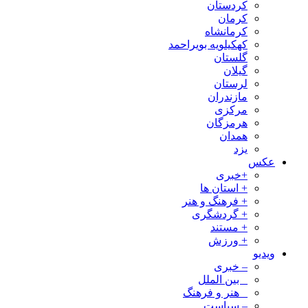
کردستان
کرمان
کرمانشاه
کهکیلویه بویراحمد
گلستان
گیلان
لرستان
مازندران
مرکزی
هرمزگان
همدان
یزد
عکس
+خبری
+ استان ها
+ فرهنگ و هنر
+ گردشگری
+ مستند
+ ورزش
ویدیو
– خبری
_ بین الملل
_ هنر و فرهنگ
– سیاست