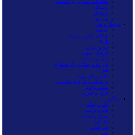
اطلاعات عمومی و دانستنی
دانشگاه
پژوهش
آموزش
فرهنگ و هنر
اندیشه
اوقاف و امور خیریه
تاریخ
حج و زیارت
فرهنگ عمومی
کتاب و ادبیات
میراث فرهنگی و گردشگری
هنر
رادیو و تلویزیون
موسیقی و هنرهای تجسمی
سینما و تئاتر
قرآن و عترت
زندگی
آداب زندگی
پنجره تربیت
تفریح و نشاط
خانواده
خبر خوب
سفر