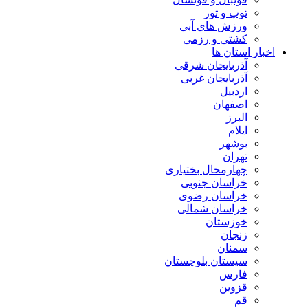
توپ و تور
ورزش های آبی
کشتی و رزمی
اخبار استان ها
آذربایجان شرقی
آذربایجان غربی
اردبیل
اصفهان
البرز
ایلام
بوشهر
تهران
چهارمحال بختیاری
خراسان جنوبی
خراسان رضوی
خراسان شمالی
خوزستان
زنجان
سمنان
سیستان بلوچستان
فارس
قزوین
قم