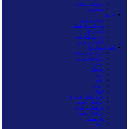
سلامت و تغذیه
مشاوره
ورزش
دنیای ورزش
فوتبال و فوتسال
توپ و تور
ورزش های آبی
کشتی و رزمی
اخبار استان ها
آذربایجان شرقی
آذربایجان غربی
اردبیل
اصفهان
البرز
ایلام
بوشهر
تهران
چهارمحال بختیاری
خراسان جنوبی
خراسان رضوی
خراسان شمالی
خوزستان
زنجان