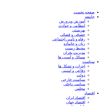
صفحه نخست
جامعه
آموزش وپرورش
انتظامی و حوادث
بهزیستی
حقوقی و قضائی
رفاه و تأمین اجتماعی
زنان و خانواده
محیط زیست
مدیریت بحران
مسائل و آسیب ها
سیاست
احزاب و تشکل ها
دفاعی و امنیتی
دولت
سیاست خارجی
سیاسی داخلی
مجلس
اقتصاد
اقتصاد ایران
اقتصاد جهان