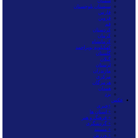
سمنان
سیستان بلوچستان
فارس
قزوین
قم
کردستان
کرمان
کرمانشاه
کهکیلویه بویراحمد
گلستان
گیلان
لرستان
مازندران
مرکزی
هرمزگان
همدان
یزد
عکس
+خبری
+ استان ها
+ فرهنگ و هنر
+ گردشگری
+ مستند
+ ورزش