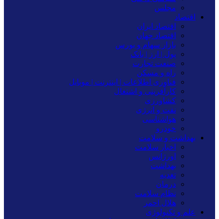
مجلس
اقتصاد
اقتصاد ایران
اقتصاد جهان
بازار سهام و بورس
پول | ارز | بانک
صنعت تجارت
راه و مسکن
فناوری اطلاعات | اینترنت | موبایل
کارآفرینی و اشتغال
کشاورزی
نفت و انرژی
هواشناسی
خودرو
بهداشت و سلامت
اخبار سلامت
اورژانس
بهداشت
تغدیه
درمان
نظام سلامت
هلال احمر
علم و تکنولوژی